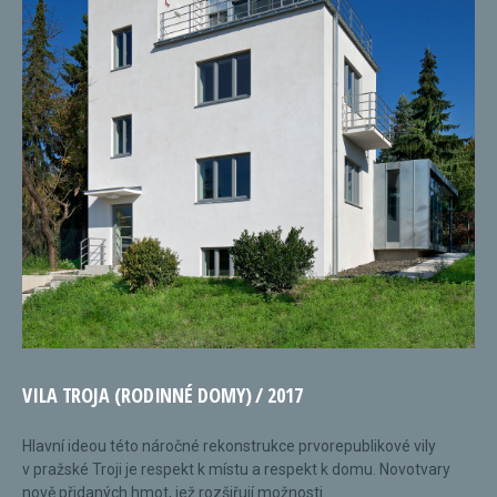
VILA TROJA (RODINNÉ DOMY) / 2017
Hlavní ideou této náročné rekonstrukce prvorepublikové vily
v pražské Troji je respekt k místu a respekt k domu. Novotvary
nově přidaných hmot, jež rozšiřují možnosti...