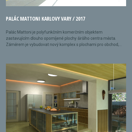
PALÁC MATTONI KARLOVY VARY / 2017
Palác Mattoni je polyfunkčním komerčním objektem
zastavujícím dlouho opomíjené plochy širšího centra města.
Záměrem je vybudovat nový komplex s plochami pro obchod,...