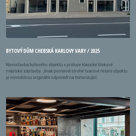
BYTOVÝ DŮM CHEBSKÁ KARLOVY VARY / 2025
Novostavba bytového objektu v proluce klasické blokové
městské zástavby. Jinak poměrně strohé tvarové řešení objektu
je novodobou originální odpovědí na historizující...