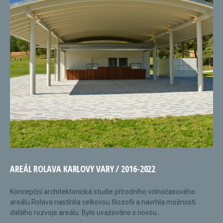
AREÁL ROLAVA KARLOVY VARY / 2016-2022
Koncepční architektonická studie přírodního volnočasového
areálu Rolava nastínila celkovou filozofii a navrhla možnosti
dalšího rozvoje areálu. Bylo uvažováno s novou...