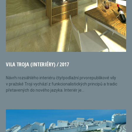
VILA TROJA (INTERIÉRY) / 2017
Návrh rozsáhlého interiéru čtyřpodlažní prvorepublikové vily
v pražské Troji vychází z funkcionalistických principů a tradic
přetavených do nového jazyka. Interiér je...