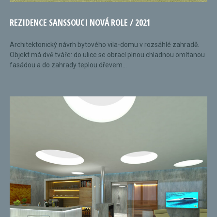
REZIDENCE SANSSOUCI NOVÁ ROLE / 2021
Architektonický návrh bytového vila-domu v rozsáhlé zahradě.
Objekt má dvě tváře: do ulice se obrací plnou chladnou omítanou
fasádou a do zahrady teplou dřevem...