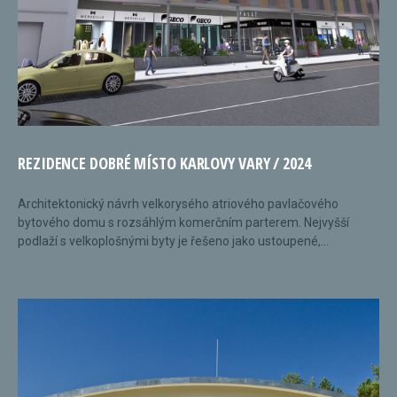
REZIDENCE DOBRÉ MÍSTO KARLOVY VARY / 2024
Architektonický návrh velkorysého atriového pavlačového
bytového domu s rozsáhlým komerčním parterem. Nejvyšší
podlaží s velkoplošnými byty je řešeno jako ustoupené,...