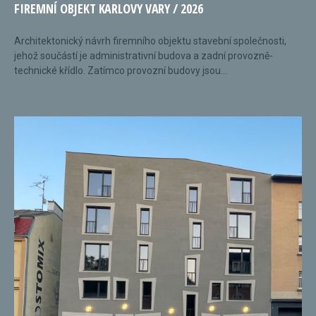
FIREMNÍ OBJEKT KARLOVY VARY / 2026
Architektonický návrh firemního objektu stavební společnosti,
jehož součástí je administrativní budova a zadní provozně-
technické křídlo. Zatímco provozní budovy jsou...