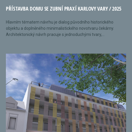
PŘÍSTAVBA DOMU SE ZUBNÍ PRAXÍ KARLOVY VARY / 2025
Hlavním tématem návrhu je dialog původního historického
objektu a doplněného minimalistického novotvaru čekárny.
Architektonický návrh pracuje s jednoduchými tvary,...