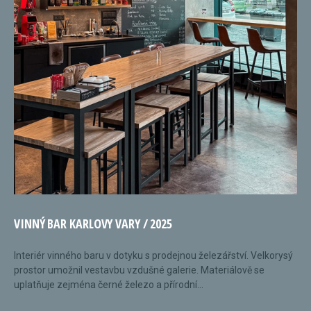
VINNÝ BAR KARLOVY VARY / 2025
Interiér vinného baru v dotyku s prodejnou železářství. Velkorysý
prostor umožnil vestavbu vzdušné galerie. Materiálově se
uplatňuje zejména černé železo a přírodní...