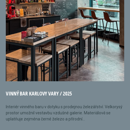
VINNÝ BAR KARLOVY VARY / 2025
Interiér vinného baru v dotyku s prodejnou železářství. Velkorysý
prostor umožnil vestavbu vzdušné galerie. Materiálově se
uplatňuje zejména černé železo a přírodní...