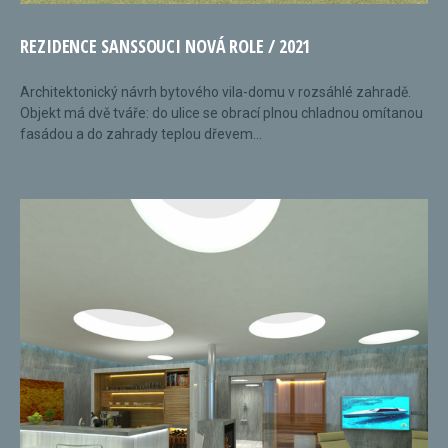
REZIDENCE SANSSOUCI NOVÁ ROLE / 2021
Architektonický návrh bytového vila-domu v rozsáhlé zahradě.
Objekt má dvě tváře: do ulice se obrací plnou chladnou omítanou
fasádou a do zahrady teplou dřevem...