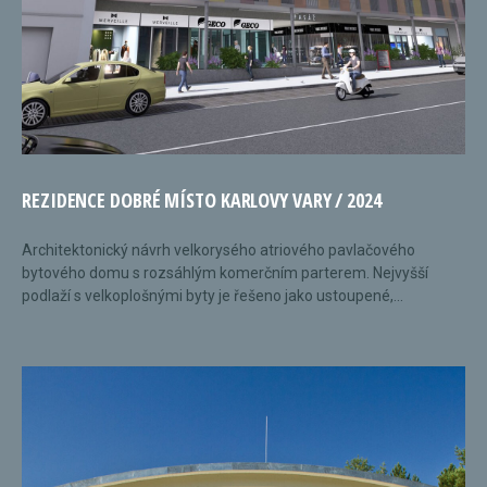
REZIDENCE DOBRÉ MÍSTO KARLOVY VARY / 2024
Architektonický návrh velkorysého atriového pavlačového
bytového domu s rozsáhlým komerčním parterem. Nejvyšší
podlaží s velkoplošnými byty je řešeno jako ustoupené,...