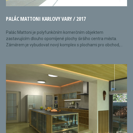
PALÁC MATTONI KARLOVY VARY / 2017
Palác Mattoni je polyfunkčním komerčním objektem
zastavujícím dlouho opomíjené plochy širšího centra města.
Záměrem je vybudovat nový komplex s plochami pro obchod,...