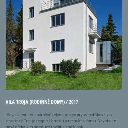
VILA TROJA (RODINNÉ DOMY) / 2017
Hlavní ideou této náročné rekonstrukce prvorepublikové vily
v pražské Troji je respekt k místu a respekt k domu. Novotvary
nově přidaných hmot, jež rozšiřují možnosti...