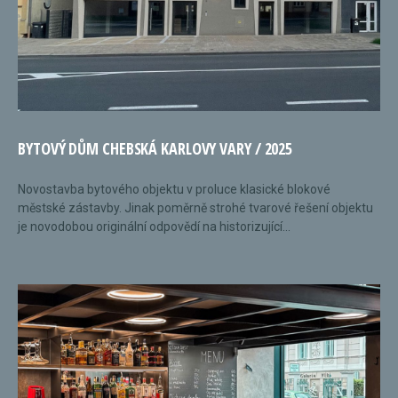
BYTOVÝ DŮM CHEBSKÁ KARLOVY VARY / 2025
Novostavba bytového objektu v proluce klasické blokové
městské zástavby. Jinak poměrně strohé tvarové řešení objektu
je novodobou originální odpovědí na historizující...