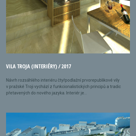
VILA TROJA (INTERIÉRY) / 2017
Návrh rozsáhlého interiéru čtyřpodlažní prvorepublikové vily
v pražské Troji vychází z funkcionalistických principů a tradic
přetavených do nového jazyka. Interiér je...