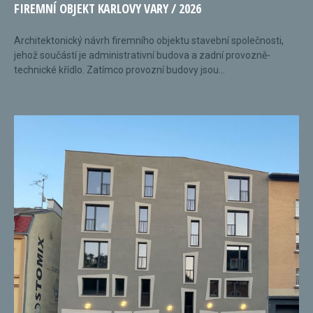
FIREMNÍ OBJEKT KARLOVY VARY / 2026
Architektonický návrh firemního objektu stavební společnosti,
jehož součástí je administrativní budova a zadní provozně-
technické křídlo. Zatímco provozní budovy jsou...