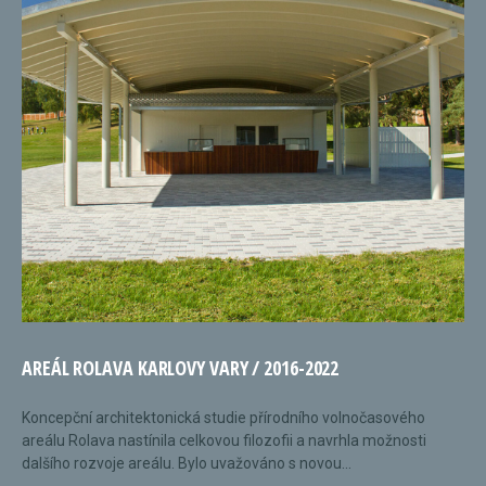
AREÁL ROLAVA KARLOVY VARY / 2016-2022
Koncepční architektonická studie přírodního volnočasového
areálu Rolava nastínila celkovou filozofii a navrhla možnosti
dalšího rozvoje areálu. Bylo uvažováno s novou...