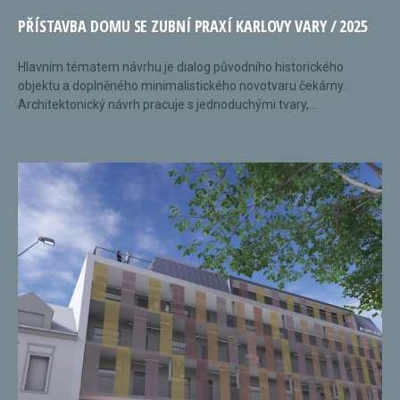
PŘÍSTAVBA DOMU SE ZUBNÍ PRAXÍ KARLOVY VARY / 2025
Hlavním tématem návrhu je dialog původního historického
objektu a doplněného minimalistického novotvaru čekárny.
Architektonický návrh pracuje s jednoduchými tvary,...