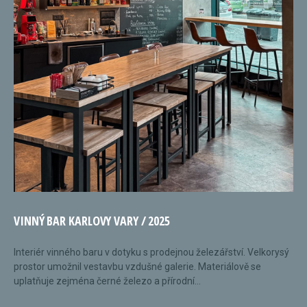
VINNÝ BAR KARLOVY VARY / 2025
Interiér vinného baru v dotyku s prodejnou železářství. Velkorysý
prostor umožnil vestavbu vzdušné galerie. Materiálově se
uplatňuje zejména černé železo a přírodní...