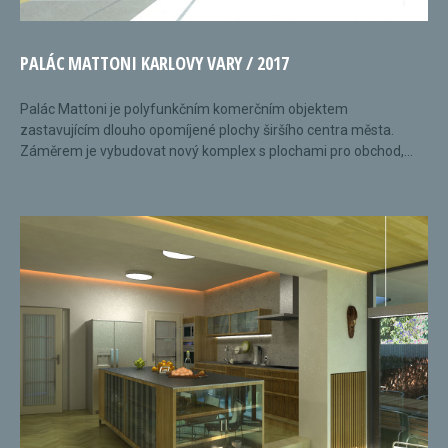
PALÁC MATTONI KARLOVY VARY / 2017
Palác Mattoni je polyfunkčním komerčním objektem
zastavujícím dlouho opomíjené plochy širšího centra města.
Záměrem je vybudovat nový komplex s plochami pro obchod,...