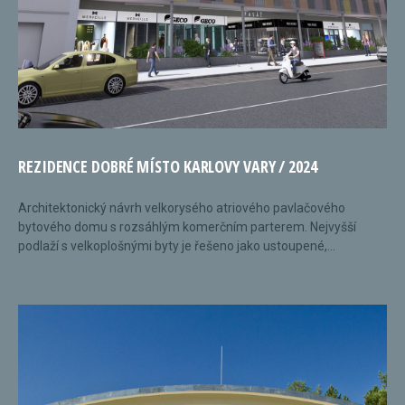
REZIDENCE DOBRÉ MÍSTO KARLOVY VARY / 2024
Architektonický návrh velkorysého atriového pavlačového
bytového domu s rozsáhlým komerčním parterem. Nejvyšší
podlaží s velkoplošnými byty je řešeno jako ustoupené,...