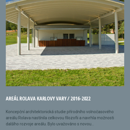
AREÁL ROLAVA KARLOVY VARY / 2016-2022
Koncepční architektonická studie přírodního volnočasového
areálu Rolava nastínila celkovou filozofii a navrhla možnosti
dalšího rozvoje areálu. Bylo uvažováno s novou...