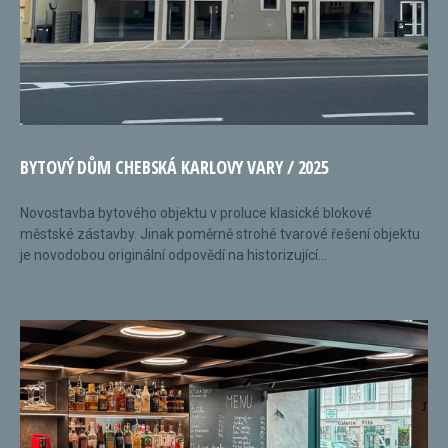
BYTOVÝ DŮM CHEBSKÁ KARLOVY VARY / 2025
Novostavba bytového objektu v proluce klasické blokové
městské zástavby. Jinak poměrně strohé tvarové řešení objektu
je novodobou originální odpovědí na historizující...