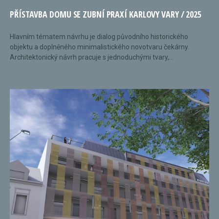
PŘÍSTAVBA DOMU SE ZUBNÍ PRAXÍ KARLOVY VARY / 2025
Hlavním tématem návrhu je dialog původního historického
objektu a doplněného minimalistického novotvaru čekárny.
Architektonický návrh pracuje s jednoduchými tvary,...