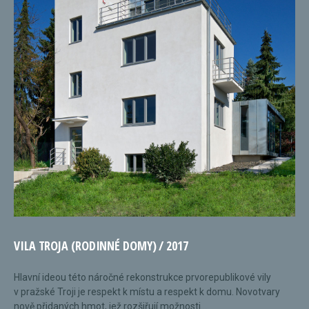
VILA TROJA (RODINNÉ DOMY) / 2017
Hlavní ideou této náročné rekonstrukce prvorepublikové vily
v pražské Troji je respekt k místu a respekt k domu. Novotvary
nově přidaných hmot, jež rozšiřují možnosti...