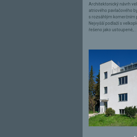
Architektonický návrh ve
atriového pavlačového 
s rozsáhlým komerčním 
Nejvyšší podlaží s velkop
řešeno jako ustoupené,...