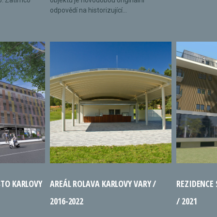
o. Zatímco
objektu je novodobou originální
odpovědí na historizující...
STO KARLOVY
AREÁL ROLAVA KARLOVY VARY /
REZIDENCE
2016-2022
/ 2021