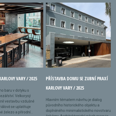
KARLOVY VARY / 2025
PŘÍSTAVBA DOMU SE ZUBNÍ PRAXÍ
KARLOVY VARY / 2025
ého baru v dotyku s
ezářství. Velkorysý
Hlavním tématem návrhu je dialog
nil vestavbu vzdušné
původního historického objektu a
riálově se uplatňuje
doplněného minimalistického novotvaru
 železo a přírodní...