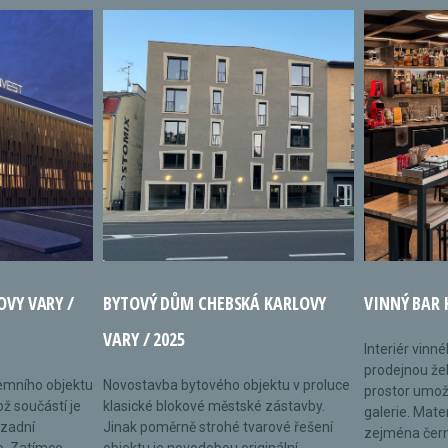
OVY VARY /
BYTOVÝ DŮM CHEBSKÁ KARLOVY
VINNÝ BAR 
VARY / 2025
Interiér vinn
prodejnou žel
remního objektu
Novostavba bytového objektu v proluce
prostor umož
ož součástí je
klasické blokové městské zástavby.
galerie. Mate
 zadní
Jinak poměrně strohé tvarové řešení
zejména černé