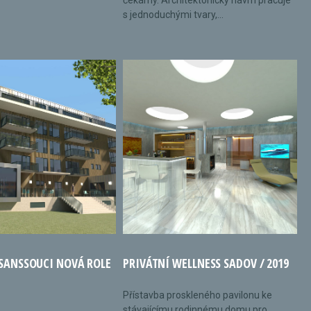
čekárny. Architektonický návrh pracuje
s jednoduchými tvary,...
 SANSSOUCI NOVÁ ROLE
PRIVÁTNÍ WELLNESS SADOV / 2019
Přístavba proskleného pavilonu ke
stávajícímu rodinnému domu pro