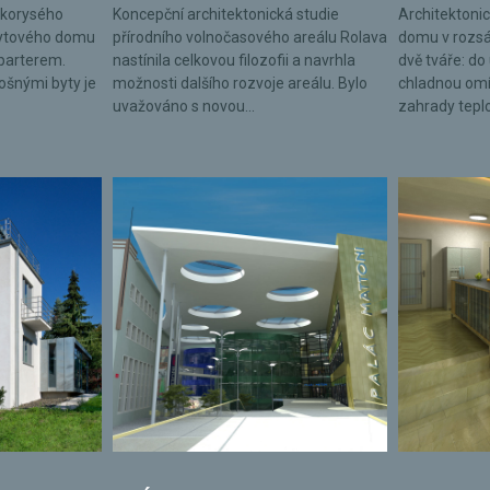
lkorysého
Koncepční architektonická studie
Architektonic
bytového domu
přírodního volnočasového areálu Rolava
domu v rozsá
parterem.
nastínila celkovou filozofii a navrhla
dvě tváře: do 
lošnými byty je
možnosti dalšího rozvoje areálu. Bylo
chladnou omí
uvažováno s novou...
zahrady tepl