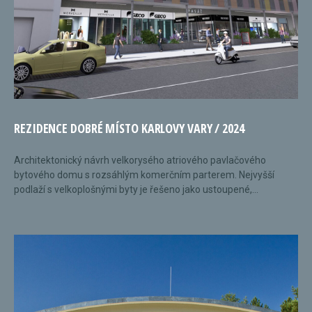
REZIDENCE DOBRÉ MÍSTO KARLOVY VARY / 2024
Architektonický návrh velkorysého atriového pavlačového
bytového domu s rozsáhlým komerčním parterem. Nejvyšší
podlaží s velkoplošnými byty je řešeno jako ustoupené,...