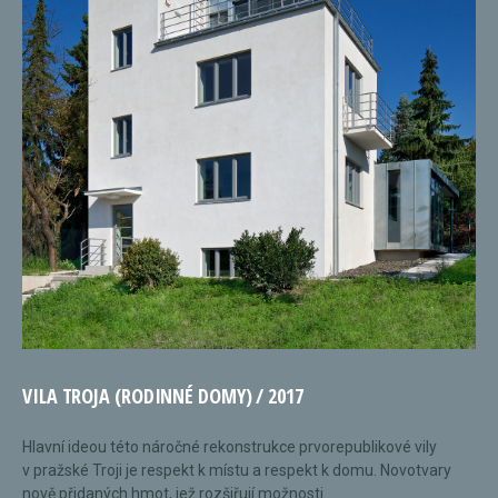
VILA TROJA (RODINNÉ DOMY) / 2017
Hlavní ideou této náročné rekonstrukce prvorepublikové vily
v pražské Troji je respekt k místu a respekt k domu. Novotvary
nově přidaných hmot, jež rozšiřují možnosti...