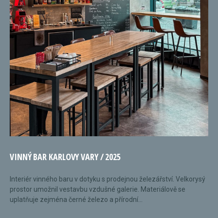
VINNÝ BAR KARLOVY VARY / 2025
Interiér vinného baru v dotyku s prodejnou železářství. Velkorysý
prostor umožnil vestavbu vzdušné galerie. Materiálově se
uplatňuje zejména černé železo a přírodní...