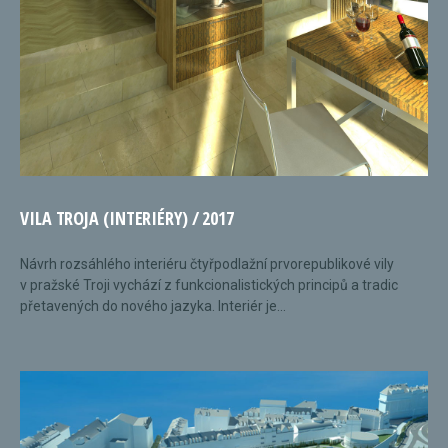
VILA TROJA (INTERIÉRY) / 2017
Návrh rozsáhlého interiéru čtyřpodlažní prvorepublikové vily
v pražské Troji vychází z funkcionalistických principů a tradic
přetavených do nového jazyka. Interiér je...