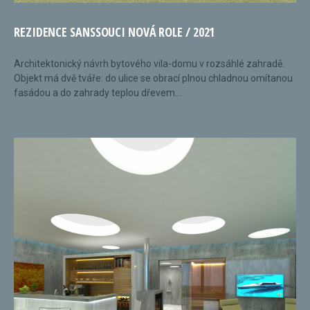
REZIDENCE SANSSOUCI NOVÁ ROLE / 2021
Architektonický návrh bytového vila-domu v rozsáhlé zahradě.
Objekt má dvě tváře: do ulice se obrací plnou chladnou omítanou
fasádou a do zahrady teplou dřevem...