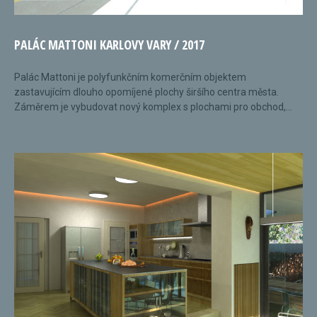
PALÁC MATTONI KARLOVY VARY / 2017
Palác Mattoni je polyfunkčním komerčním objektem
zastavujícím dlouho opomíjené plochy širšího centra města.
Záměrem je vybudovat nový komplex s plochami pro obchod,...