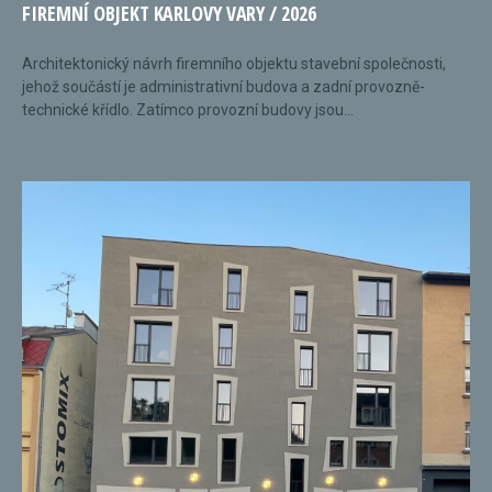
FIREMNÍ OBJEKT KARLOVY VARY / 2026
Architektonický návrh firemního objektu stavební společnosti,
jehož součástí je administrativní budova a zadní provozně-
technické křídlo. Zatímco provozní budovy jsou...