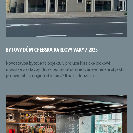
BYTOVÝ DŮM CHEBSKÁ KARLOVY VARY / 2025
Novostavba bytového objektu v proluce klasické blokové
městské zástavby. Jinak poměrně strohé tvarové řešení objektu
je novodobou originální odpovědí na historizující...