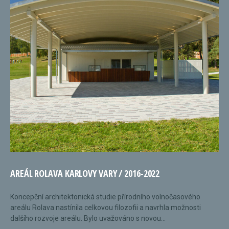
AREÁL ROLAVA KARLOVY VARY / 2016-2022
Koncepční architektonická studie přírodního volnočasového
areálu Rolava nastínila celkovou filozofii a navrhla možnosti
dalšího rozvoje areálu. Bylo uvažováno s novou...