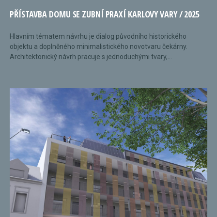
PŘÍSTAVBA DOMU SE ZUBNÍ PRAXÍ KARLOVY VARY / 2025
Hlavním tématem návrhu je dialog původního historického
objektu a doplněného minimalistického novotvaru čekárny.
Architektonický návrh pracuje s jednoduchými tvary,...