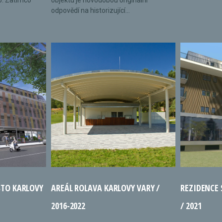
o. Zatímco
objektu je novodobou originální
odpovědí na historizující...
STO KARLOVY
AREÁL ROLAVA KARLOVY VARY /
REZIDENCE
2016-2022
/ 2021