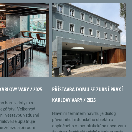
KARLOVY VARY / 2025
PŘÍSTAVBA DOMU SE ZUBNÍ PRAXÍ
KARLOVY VARY / 2025
ého baru v dotyku s
ezářství. Velkorysý
Hlavním tématem návrhu je dialog
nil vestavbu vzdušné
původního historického objektu a
riálově se uplatňuje
doplněného minimalistického novotvaru
 železo a přírodní...