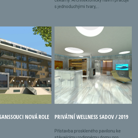
čekárny. Architektonický návrh pracuje
s jednoduchými tvary,...
 SANSSOUCI NOVÁ ROLE
PRIVÁTNÍ WELLNESS SADOV / 2019
Přístavba proskleného pavilonu ke
stávajícímu rodinnému domu pro