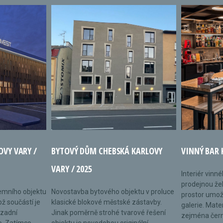
OVY VARY /
BYTOVÝ DŮM CHEBSKÁ KARLOVY
VINNÝ BAR 
VARY / 2025
Interiér vinn
prodejnou žel
remního objektu
Novostavba bytového objektu v proluce
prostor umož
ož součástí je
klasické blokové městské zástavby.
galerie. Mate
 zadní
Jinak poměrně strohé tvarové řešení
zejména černé