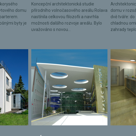
lkorysého
Koncepční architektonická studie
Architektonic
bytového domu
přírodního volnočasového areálu Rolava
domu v rozsá
parterem.
nastínila celkovou filozofii a navrhla
dvě tváře: do 
lošnými byty je
možnosti dalšího rozvoje areálu. Bylo
chladnou omí
uvažováno s novou...
zahrady tepl