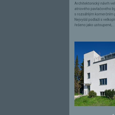
Architektonický návrh ve
atriového pavlačového 
s rozsáhlým komerčním 
Nejvyšší podlaží s velkop
řešeno jako ustoupené,...