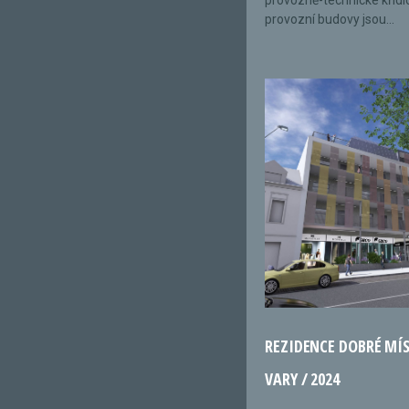
provozně-technické křídl
provozní budovy jsou...
REZIDENCE DOBRÉ MÍ
VARY / 2024