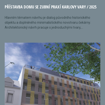
PŘÍSTAVBA DOMU SE ZUBNÍ PRAXÍ KARLOVY VARY / 2025
Hlavním tématem návrhu je dialog původního historického
objektu a doplněného minimalistického novotvaru čekárny.
Architektonický návrh pracuje s jednoduchými tvary,...