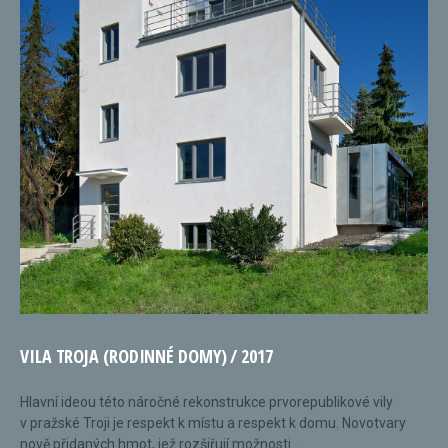
VILA TROJA (RODINNÉ DOMY) / 2017
Hlavní ideou této náročné rekonstrukce prvorepublikové vily
v pražské Troji je respekt k místu a respekt k domu. Novotvary
nově přidaných hmot, jež rozšiřují možnosti...