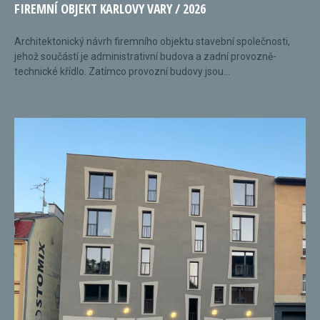
FIREMNÍ OBJEKT KARLOVY VARY / 2026
Architektonický návrh firemního objektu stavební společnosti,
jehož součástí je administrativní budova a zadní provozně-
technické křídlo. Zatímco provozní budovy jsou...