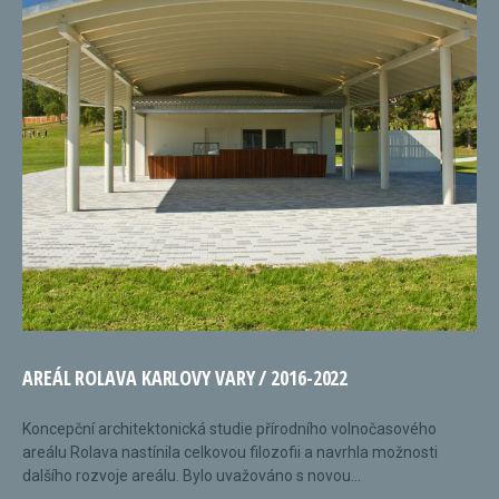
AREÁL ROLAVA KARLOVY VARY / 2016-2022
Koncepční architektonická studie přírodního volnočasového
areálu Rolava nastínila celkovou filozofii a navrhla možnosti
dalšího rozvoje areálu. Bylo uvažováno s novou...