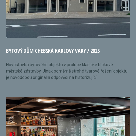
BYTOVÝ DŮM CHEBSKÁ KARLOVY VARY / 2025
Novostavba bytového objektu v proluce klasické blokové
městské zástavby. Jinak poměrně strohé tvarové řešení objektu
je novodobou originální odpovědí na historizující...