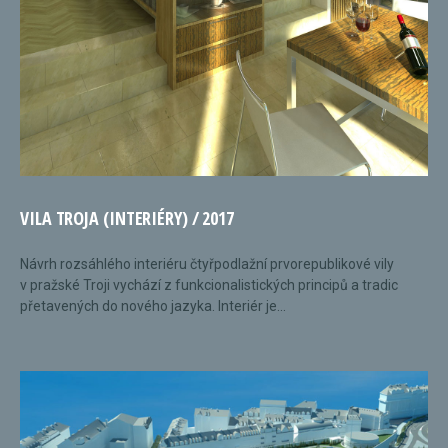
VILA TROJA (INTERIÉRY) / 2017
Návrh rozsáhlého interiéru čtyřpodlažní prvorepublikové vily
v pražské Troji vychází z funkcionalistických principů a tradic
přetavených do nového jazyka. Interiér je...