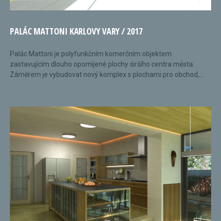
PALÁC MATTONI KARLOVY VARY / 2017
Palác Mattoni je polyfunkčním komerčním objektem
zastavujícím dlouho opomíjené plochy širšího centra města.
Záměrem je vybudovat nový komplex s plochami pro obchod,...