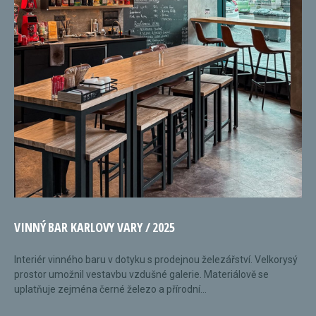
VINNÝ BAR KARLOVY VARY / 2025
Interiér vinného baru v dotyku s prodejnou železářství. Velkorysý
prostor umožnil vestavbu vzdušné galerie. Materiálově se
uplatňuje zejména černé železo a přírodní...