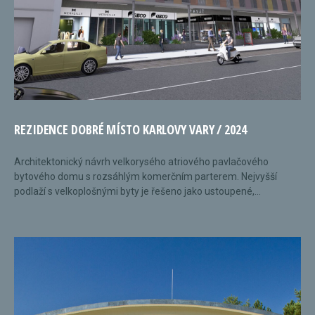
REZIDENCE DOBRÉ MÍSTO KARLOVY VARY / 2024
Architektonický návrh velkorysého atriového pavlačového
bytového domu s rozsáhlým komerčním parterem. Nejvyšší
podlaží s velkoplošnými byty je řešeno jako ustoupené,...