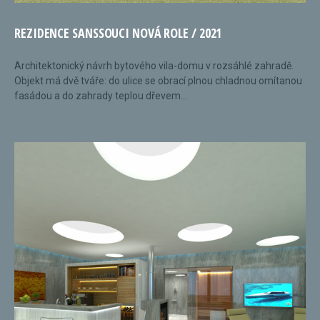
REZIDENCE SANSSOUCI NOVÁ ROLE / 2021
Architektonický návrh bytového vila-domu v rozsáhlé zahradě.
Objekt má dvě tváře: do ulice se obrací plnou chladnou omítanou
fasádou a do zahrady teplou dřevem...