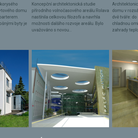
lkorysého
Koncepční architektonická studie
Architektonic
bytového domu
přírodního volnočasového areálu Rolava
domu v rozsá
parterem.
nastínila celkovou filozofii a navrhla
dvě tváře: do 
lošnými byty je
možnosti dalšího rozvoje areálu. Bylo
chladnou omí
uvažováno s novou...
zahrady tepl