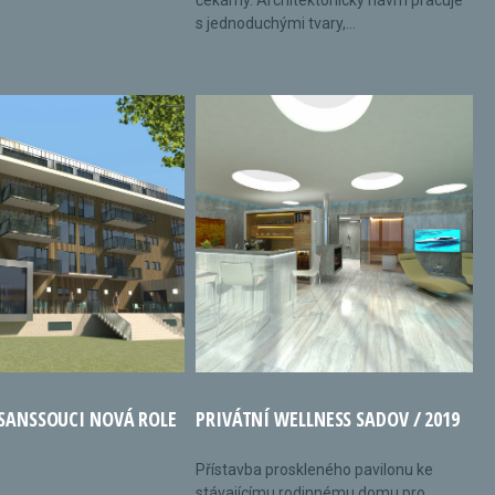
čekárny. Architektonický návrh pracuje
s jednoduchými tvary,...
 SANSSOUCI NOVÁ ROLE
PRIVÁTNÍ WELLNESS SADOV / 2019
Přístavba proskleného pavilonu ke
stávajícímu rodinnému domu pro