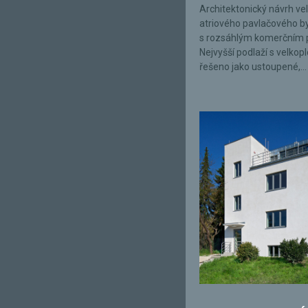
Architektonický návrh ve
atriového pavlačového 
s rozsáhlým komerčním 
Nejvyšší podlaží s velkop
řešeno jako ustoupené,...