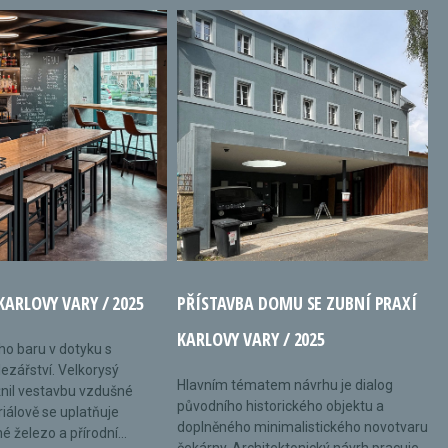
KARLOVY VARY / 2025
PŘÍSTAVBA DOMU SE ZUBNÍ PRAXÍ
KARLOVY VARY / 2025
ého baru v dotyku s
ezářství. Velkorysý
Hlavním tématem návrhu je dialog
nil vestavbu vzdušné
původního historického objektu a
riálově se uplatňuje
doplněného minimalistického novotvaru
 železo a přírodní...