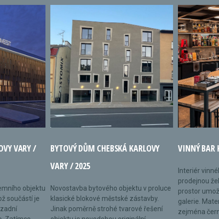
OVY VARY /
BYTOVÝ DŮM CHEBSKÁ KARLOVY
VINNÝ BAR 
VARY / 2025
Interiér vinn
prodejnou žel
remního objektu
Novostavba bytového objektu v proluce
prostor umož
ož součástí je
klasické blokové městské zástavby.
galerie. Mate
 zadní
Jinak poměrně strohé tvarové řešení
zejména černé