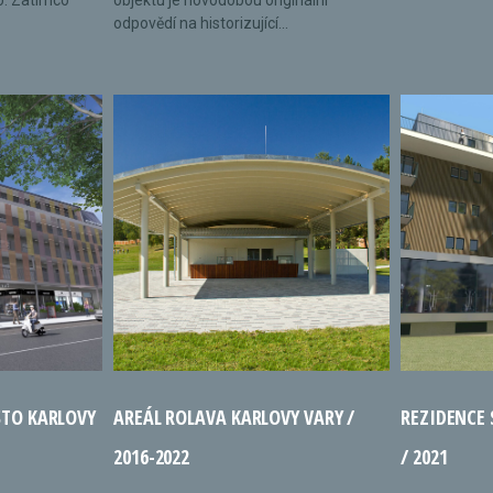
o. Zatímco
objektu je novodobou originální
odpovědí na historizující...
STO KARLOVY
AREÁL ROLAVA KARLOVY VARY /
REZIDENCE
2016-2022
/ 2021