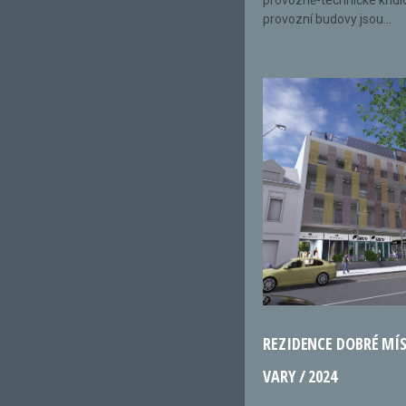
provozně-technické křídl
provozní budovy jsou...
REZIDENCE DOBRÉ MÍ
VARY / 2024