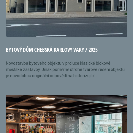
BYTOVÝ DŮM CHEBSKÁ KARLOVY VARY / 2025
Novostavba bytového objektu v proluce klasické blokové
městské zástavby. Jinak poměrně strohé tvarové řešení objektu
je novodobou originální odpovědí na historizující...