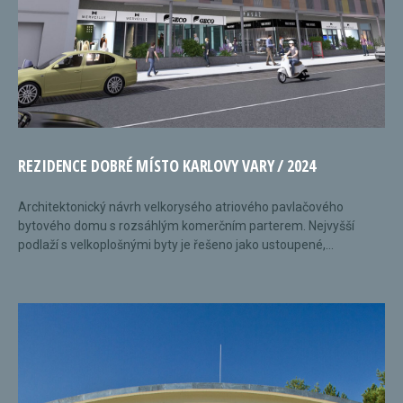
REZIDENCE DOBRÉ MÍSTO KARLOVY VARY / 2024
Architektonický návrh velkorysého atriového pavlačového
bytového domu s rozsáhlým komerčním parterem. Nejvyšší
podlaží s velkoplošnými byty je řešeno jako ustoupené,...