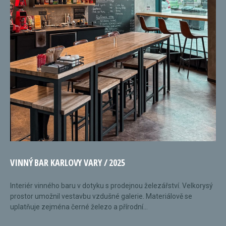
VINNÝ BAR KARLOVY VARY / 2025
Interiér vinného baru v dotyku s prodejnou železářství. Velkorysý
prostor umožnil vestavbu vzdušné galerie. Materiálově se
uplatňuje zejména černé železo a přírodní...