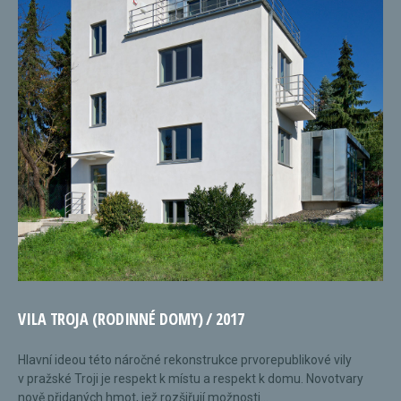
VILA TROJA (RODINNÉ DOMY) / 2017
Hlavní ideou této náročné rekonstrukce prvorepublikové vily
v pražské Troji je respekt k místu a respekt k domu. Novotvary
nově přidaných hmot, jež rozšiřují možnosti...