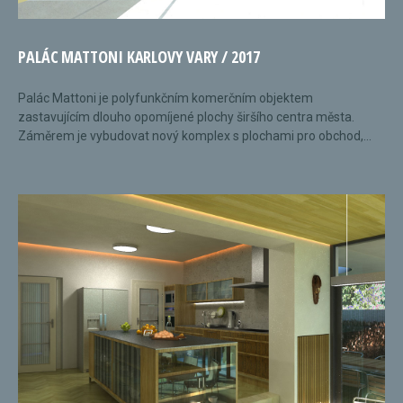
PALÁC MATTONI KARLOVY VARY / 2017
Palác Mattoni je polyfunkčním komerčním objektem
zastavujícím dlouho opomíjené plochy širšího centra města.
Záměrem je vybudovat nový komplex s plochami pro obchod,...