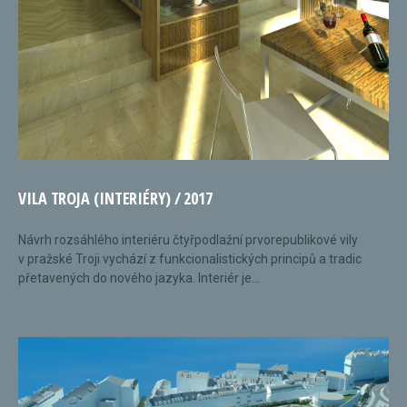
VILA TROJA (INTERIÉRY) / 2017
Návrh rozsáhlého interiéru čtyřpodlažní prvorepublikové vily
v pražské Troji vychází z funkcionalistických principů a tradic
přetavených do nového jazyka. Interiér je...