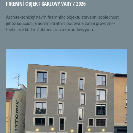
FIREMNÍ OBJEKT KARLOVY VARY / 2026
Architektonický návrh firemního objektu stavební společnosti,
jehož součástí je administrativní budova a zadní provozně-
technické křídlo. Zatímco provozní budovy jsou...