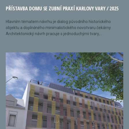
PŘÍSTAVBA DOMU SE ZUBNÍ PRAXÍ KARLOVY VARY / 2025
Hlavním tématem návrhu je dialog původního historického
objektu a doplněného minimalistického novotvaru čekárny.
Architektonický návrh pracuje s jednoduchými tvary,...