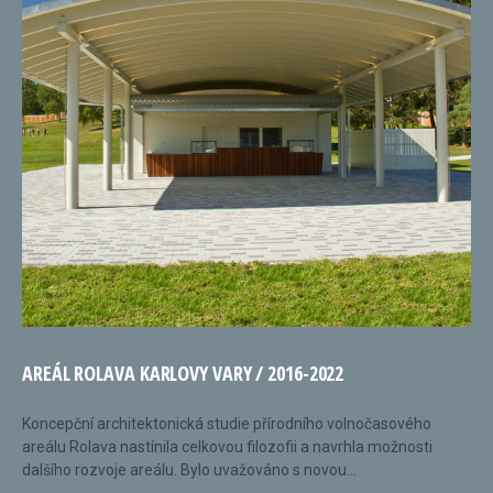
AREÁL ROLAVA KARLOVY VARY / 2016-2022
Koncepční architektonická studie přírodního volnočasového
areálu Rolava nastínila celkovou filozofii a navrhla možnosti
dalšího rozvoje areálu. Bylo uvažováno s novou...