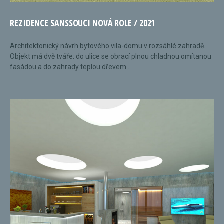
REZIDENCE SANSSOUCI NOVÁ ROLE / 2021
Architektonický návrh bytového vila-domu v rozsáhlé zahradě.
Objekt má dvě tváře: do ulice se obrací plnou chladnou omítanou
fasádou a do zahrady teplou dřevem...