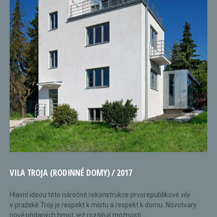
VILA TROJA (RODINNÉ DOMY) / 2017
Hlavní ideou této náročné rekonstrukce prvorepublikové vily
v pražské Troji je respekt k místu a respekt k domu. Novotvary
nově přidaných hmot, jež rozšiřují možnosti...