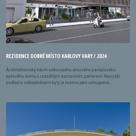
REZIDENCE DOBRÉ MÍSTO KARLOVY VARY / 2024
Architektonický návrh velkorysého atriového pavlačového
bytového domu s rozsáhlým komerčním parterem. Nejvyšší
podlaží s velkoplošnými byty je řešeno jako ustoupené,...