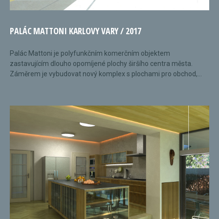
PALÁC MATTONI KARLOVY VARY / 2017
Palác Mattoni je polyfunkčním komerčním objektem
zastavujícím dlouho opomíjené plochy širšího centra města.
Záměrem je vybudovat nový komplex s plochami pro obchod,...