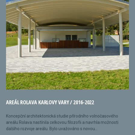
AREÁL ROLAVA KARLOVY VARY / 2016-2022
Koncepční architektonická studie přírodního volnočasového
areálu Rolava nastínila celkovou filozofii a navrhla možnosti
dalšího rozvoje areálu. Bylo uvažováno s novou...