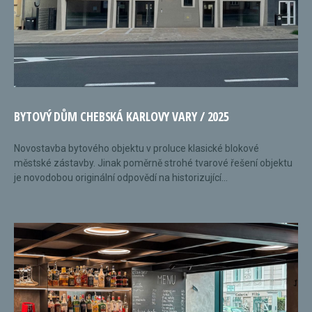
BYTOVÝ DŮM CHEBSKÁ KARLOVY VARY / 2025
Novostavba bytového objektu v proluce klasické blokové
městské zástavby. Jinak poměrně strohé tvarové řešení objektu
je novodobou originální odpovědí na historizující...