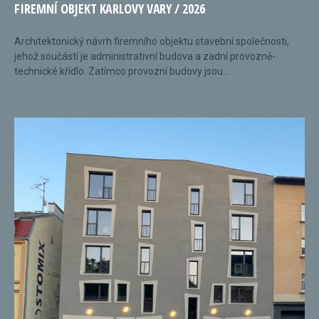
FIREMNÍ OBJEKT KARLOVY VARY / 2026
Architektonický návrh firemního objektu stavební společnosti,
jehož součástí je administrativní budova a zadní provozně-
technické křídlo. Zatímco provozní budovy jsou...