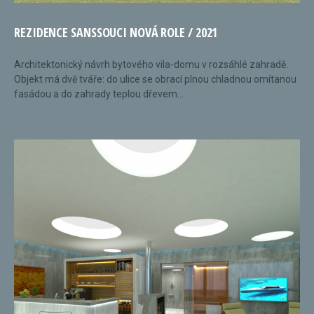
REZIDENCE SANSSOUCI NOVÁ ROLE / 2021
Architektonický návrh bytového vila-domu v rozsáhlé zahradě.
Objekt má dvě tváře: do ulice se obrací plnou chladnou omítanou
fasádou a do zahrady teplou dřevem...