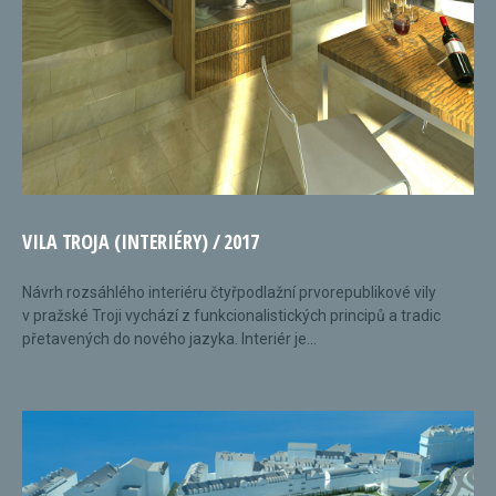
VILA TROJA (INTERIÉRY) / 2017
Návrh rozsáhlého interiéru čtyřpodlažní prvorepublikové vily
v pražské Troji vychází z funkcionalistických principů a tradic
přetavených do nového jazyka. Interiér je...