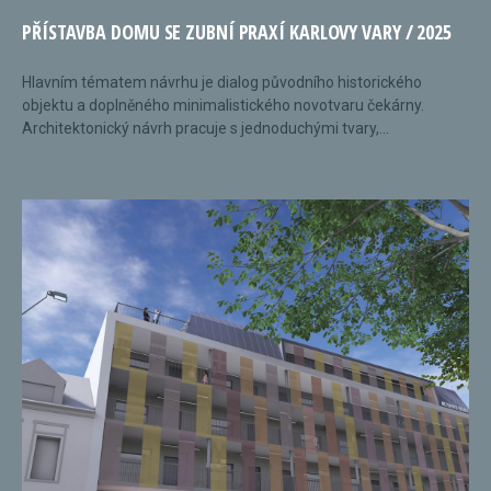
PŘÍSTAVBA DOMU SE ZUBNÍ PRAXÍ KARLOVY VARY / 2025
Hlavním tématem návrhu je dialog původního historického
objektu a doplněného minimalistického novotvaru čekárny.
Architektonický návrh pracuje s jednoduchými tvary,...