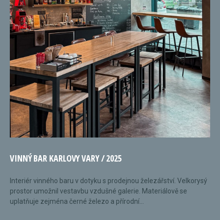
VINNÝ BAR KARLOVY VARY / 2025
Interiér vinného baru v dotyku s prodejnou železářství. Velkorysý
prostor umožnil vestavbu vzdušné galerie. Materiálově se
uplatňuje zejména černé železo a přírodní...