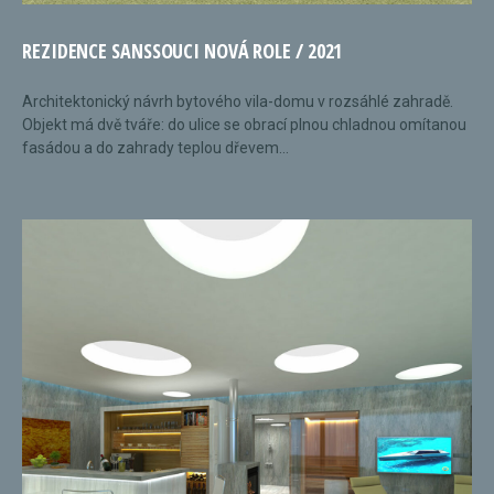
REZIDENCE SANSSOUCI NOVÁ ROLE / 2021
Architektonický návrh bytového vila-domu v rozsáhlé zahradě.
Objekt má dvě tváře: do ulice se obrací plnou chladnou omítanou
fasádou a do zahrady teplou dřevem...