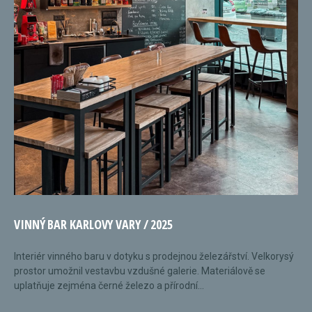
VINNÝ BAR KARLOVY VARY / 2025
Interiér vinného baru v dotyku s prodejnou železářství. Velkorysý
prostor umožnil vestavbu vzdušné galerie. Materiálově se
uplatňuje zejména černé železo a přírodní...