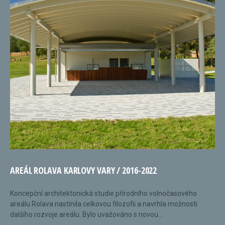
AREÁL ROLAVA KARLOVY VARY / 2016-2022
Koncepční architektonická studie přírodního volnočasového
areálu Rolava nastínila celkovou filozofii a navrhla možnosti
dalšího rozvoje areálu. Bylo uvažováno s novou...