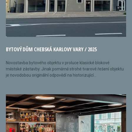
BYTOVÝ DŮM CHEBSKÁ KARLOVY VARY / 2025
Novostavba bytového objektu v proluce klasické blokové
městské zástavby. Jinak poměrně strohé tvarové řešení objektu
je novodobou originální odpovědí na historizující...