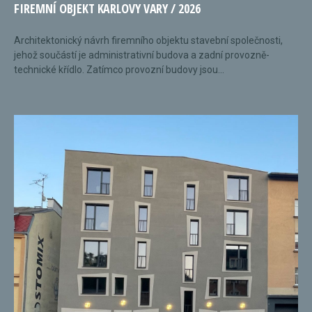
FIREMNÍ OBJEKT KARLOVY VARY / 2026
Architektonický návrh firemního objektu stavební společnosti,
jehož součástí je administrativní budova a zadní provozně-
technické křídlo. Zatímco provozní budovy jsou...