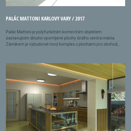
PALÁC MATTONI KARLOVY VARY / 2017
Palác Mattoni je polyfunkčním komerčním objektem
zastavujícím dlouho opomíjené plochy širšího centra města.
Záměrem je vybudovat nový komplex s plochami pro obchod,...