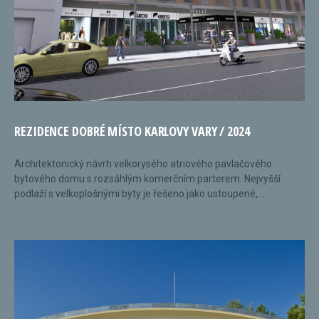
REZIDENCE DOBRÉ MÍSTO KARLOVY VARY / 2024
Architektonický návrh velkorysého atriového pavlačového
bytového domu s rozsáhlým komerčním parterem. Nejvyšší
podlaží s velkoplošnými byty je řešeno jako ustoupené,...