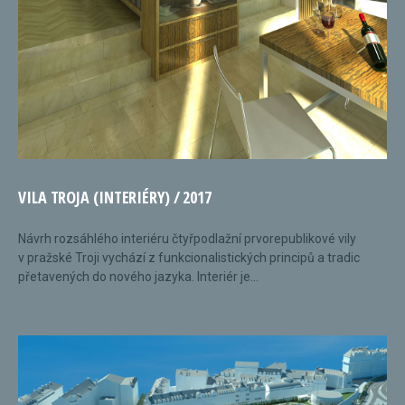
VILA TROJA (INTERIÉRY) / 2017
Návrh rozsáhlého interiéru čtyřpodlažní prvorepublikové vily
v pražské Troji vychází z funkcionalistických principů a tradic
přetavených do nového jazyka. Interiér je...