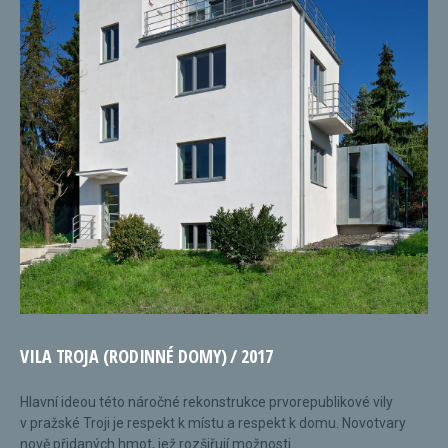
VILA TROJA (RODINNÉ DOMY) / 2017
Hlavní ideou této náročné rekonstrukce prvorepublikové vily
v pražské Troji je respekt k místu a respekt k domu. Novotvary
nově přidaných hmot, jež rozšiřují možnosti...