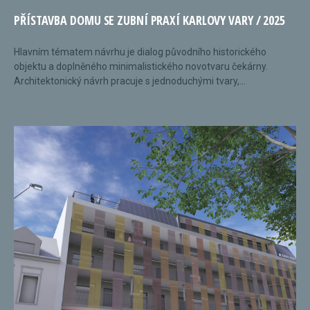
PŘÍSTAVBA DOMU SE ZUBNÍ PRAXÍ KARLOVY VARY / 2025
Hlavním tématem návrhu je dialog původního historického
objektu a doplněného minimalistického novotvaru čekárny.
Architektonický návrh pracuje s jednoduchými tvary,...