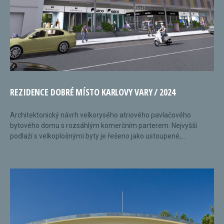
REZIDENCE DOBRÉ MÍSTO KARLOVY VARY / 2024
Architektonický návrh velkorysého atriového pavlačového
bytového domu s rozsáhlým komerčním parterem. Nejvyšší
podlaží s velkoplošnými byty je řešeno jako ustoupené,...