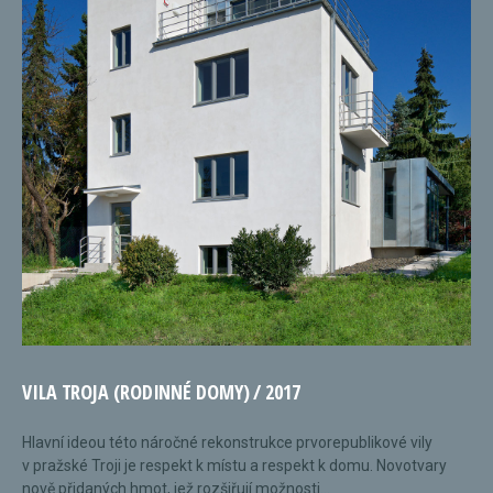
VILA TROJA (RODINNÉ DOMY) / 2017
Hlavní ideou této náročné rekonstrukce prvorepublikové vily
v pražské Troji je respekt k místu a respekt k domu. Novotvary
nově přidaných hmot, jež rozšiřují možnosti...