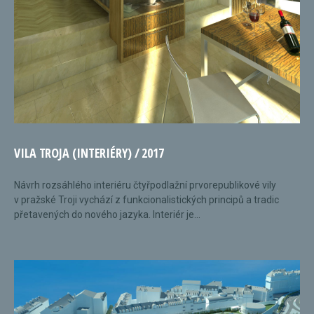
VILA TROJA (INTERIÉRY) / 2017
Návrh rozsáhlého interiéru čtyřpodlažní prvorepublikové vily
v pražské Troji vychází z funkcionalistických principů a tradic
přetavených do nového jazyka. Interiér je...