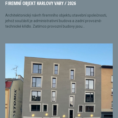
FIREMNÍ OBJEKT KARLOVY VARY / 2026
Architektonický návrh firemního objektu stavební společnosti,
jehož součástí je administrativní budova a zadní provozně-
technické křídlo. Zatímco provozní budovy jsou...