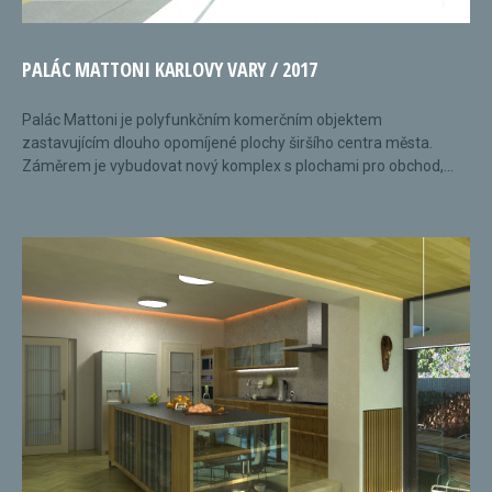
PALÁC MATTONI KARLOVY VARY / 2017
Palác Mattoni je polyfunkčním komerčním objektem
zastavujícím dlouho opomíjené plochy širšího centra města.
Záměrem je vybudovat nový komplex s plochami pro obchod,...