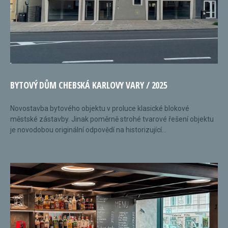
BYTOVÝ DŮM CHEBSKÁ KARLOVY VARY / 2025
Novostavba bytového objektu v proluce klasické blokové
městské zástavby. Jinak poměrně strohé tvarové řešení objektu
je novodobou originální odpovědí na historizující...