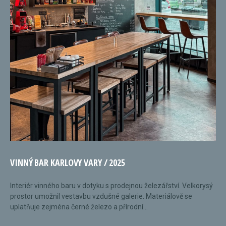
VINNÝ BAR KARLOVY VARY / 2025
Interiér vinného baru v dotyku s prodejnou železářství. Velkorysý
prostor umožnil vestavbu vzdušné galerie. Materiálově se
uplatňuje zejména černé železo a přírodní...