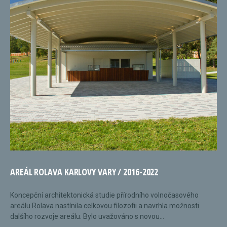
AREÁL ROLAVA KARLOVY VARY / 2016-2022
Koncepční architektonická studie přírodního volnočasového
areálu Rolava nastínila celkovou filozofii a navrhla možnosti
dalšího rozvoje areálu. Bylo uvažováno s novou...