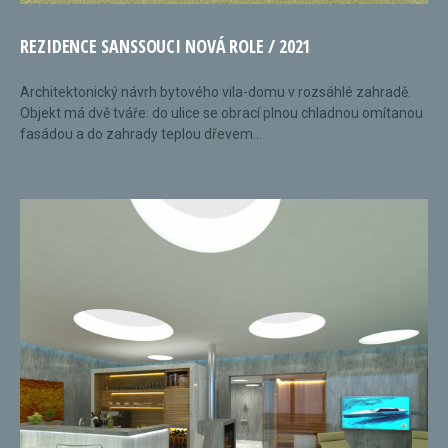
REZIDENCE SANSSOUCI NOVÁ ROLE / 2021
Architektonický návrh bytového vila-domu v rozsáhlé zahradě.
Objekt má dvě tváře: do ulice se obrací plnou chladnou omítanou
fasádou a do zahrady teplou dřevem...