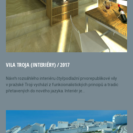
VILA TROJA (INTERIÉRY) / 2017
Návrh rozsáhlého interiéru čtyřpodlažní prvorepublikové vily
v pražské Troji vychází z funkcionalistických principů a tradic
přetavených do nového jazyka. Interiér je...