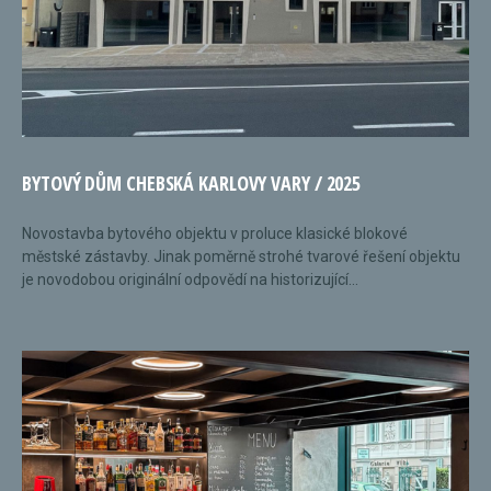
BYTOVÝ DŮM CHEBSKÁ KARLOVY VARY / 2025
Novostavba bytového objektu v proluce klasické blokové
městské zástavby. Jinak poměrně strohé tvarové řešení objektu
je novodobou originální odpovědí na historizující...