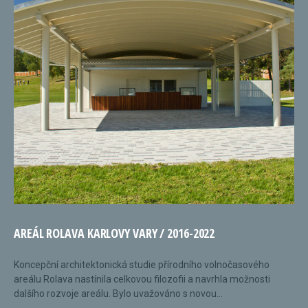
AREÁL ROLAVA KARLOVY VARY / 2016-2022
Koncepční architektonická studie přírodního volnočasového
areálu Rolava nastínila celkovou filozofii a navrhla možnosti
dalšího rozvoje areálu. Bylo uvažováno s novou...