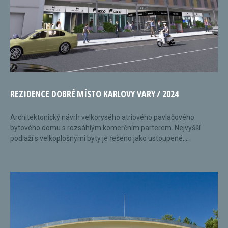
REZIDENCE DOBRÉ MÍSTO KARLOVY VARY / 2024
Architektonický návrh velkorysého atriového pavlačového
bytového domu s rozsáhlým komerčním parterem. Nejvyšší
podlaží s velkoplošnými byty je řešeno jako ustoupené,...