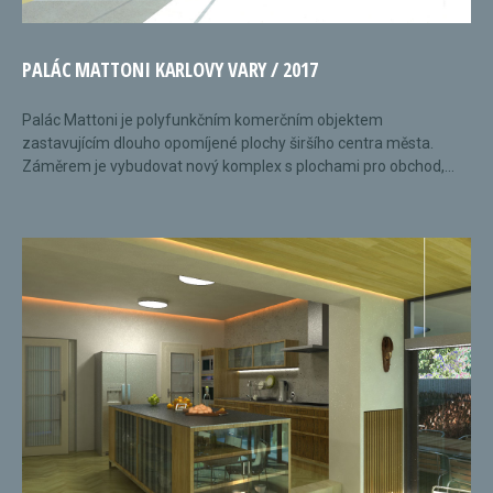
PALÁC MATTONI KARLOVY VARY / 2017
Palác Mattoni je polyfunkčním komerčním objektem
zastavujícím dlouho opomíjené plochy širšího centra města.
Záměrem je vybudovat nový komplex s plochami pro obchod,...