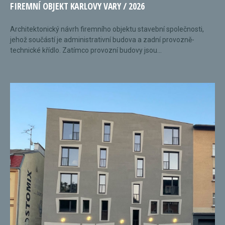
FIREMNÍ OBJEKT KARLOVY VARY / 2026
Architektonický návrh firemního objektu stavební společnosti,
jehož součástí je administrativní budova a zadní provozně-
technické křídlo. Zatímco provozní budovy jsou...