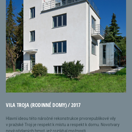
VILA TROJA (RODINNÉ DOMY) / 2017
Hlavní ideou této náročné rekonstrukce prvorepublikové vily
v pražské Troji je respekt k místu a respekt k domu. Novotvary
nově přidaných hmot, jež rozšiřují možnosti...