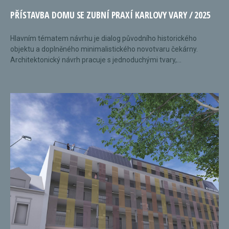
PŘÍSTAVBA DOMU SE ZUBNÍ PRAXÍ KARLOVY VARY / 2025
Hlavním tématem návrhu je dialog původního historického
objektu a doplněného minimalistického novotvaru čekárny.
Architektonický návrh pracuje s jednoduchými tvary,...