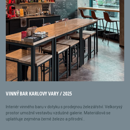
VINNÝ BAR KARLOVY VARY / 2025
Interiér vinného baru v dotyku s prodejnou železářství. Velkorysý
prostor umožnil vestavbu vzdušné galerie. Materiálově se
uplatňuje zejména černé železo a přírodní...