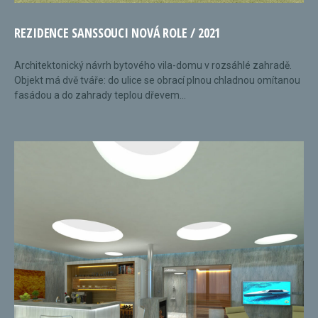
REZIDENCE SANSSOUCI NOVÁ ROLE / 2021
Architektonický návrh bytového vila-domu v rozsáhlé zahradě.
Objekt má dvě tváře: do ulice se obrací plnou chladnou omítanou
fasádou a do zahrady teplou dřevem...