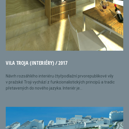
VILA TROJA (INTERIÉRY) / 2017
Návrh rozsáhlého interiéru čtyřpodlažní prvorepublikové vily
v pražské Troji vychází z funkcionalistických principů a tradic
přetavených do nového jazyka. Interiér je...