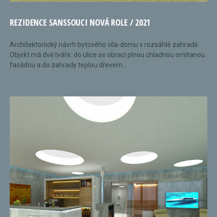
REZIDENCE SANSSOUCI NOVÁ ROLE / 2021
Architektonický návrh bytového vila-domu v rozsáhlé zahradě.
Objekt má dvě tváře: do ulice se obrací plnou chladnou omítanou
fasádou a do zahrady teplou dřevem...