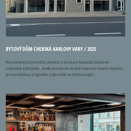
BYTOVÝ DŮM CHEBSKÁ KARLOVY VARY / 2025
Novostavba bytového objektu v proluce klasické blokové
městské zástavby. Jinak poměrně strohé tvarové řešení objektu
je novodobou originální odpovědí na historizující...