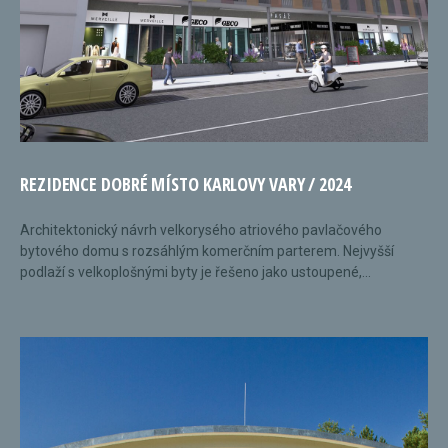
REZIDENCE DOBRÉ MÍSTO KARLOVY VARY / 2024
Architektonický návrh velkorysého atriového pavlačového
bytového domu s rozsáhlým komerčním parterem. Nejvyšší
podlaží s velkoplošnými byty je řešeno jako ustoupené,...