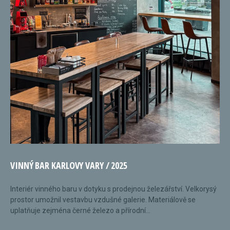
VINNÝ BAR KARLOVY VARY / 2025
Interiér vinného baru v dotyku s prodejnou železářství. Velkorysý
prostor umožnil vestavbu vzdušné galerie. Materiálově se
uplatňuje zejména černé železo a přírodní...