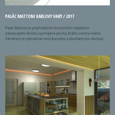
PALÁC MATTONI KARLOVY VARY / 2017
Palác Mattoni je polyfunkčním komerčním objektem
zastavujícím dlouho opomíjené plochy širšího centra města.
Záměrem je vybudovat nový komplex s plochami pro obchod,...