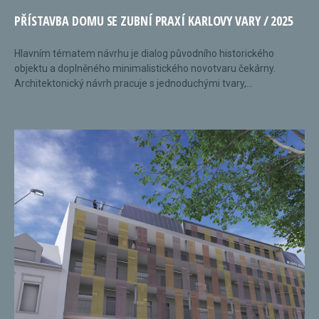
PŘÍSTAVBA DOMU SE ZUBNÍ PRAXÍ KARLOVY VARY / 2025
Hlavním tématem návrhu je dialog původního historického
objektu a doplněného minimalistického novotvaru čekárny.
Architektonický návrh pracuje s jednoduchými tvary,...