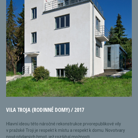
VILA TROJA (RODINNÉ DOMY) / 2017
Hlavní ideou této náročné rekonstrukce prvorepublikové vily
v pražské Troji je respekt k místu a respekt k domu. Novotvary
nově přidaných hmot, jež rozšiřují možnosti...