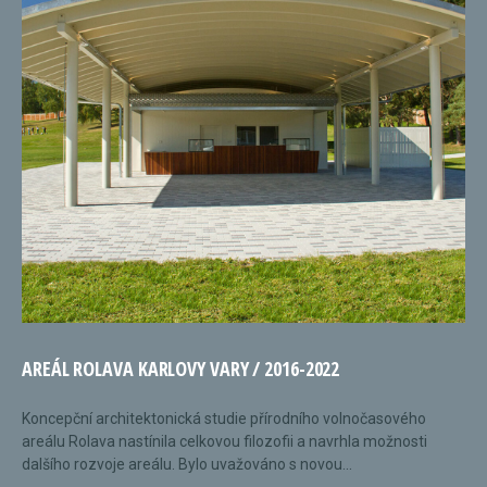
AREÁL ROLAVA KARLOVY VARY / 2016-2022
Koncepční architektonická studie přírodního volnočasového
areálu Rolava nastínila celkovou filozofii a navrhla možnosti
dalšího rozvoje areálu. Bylo uvažováno s novou...