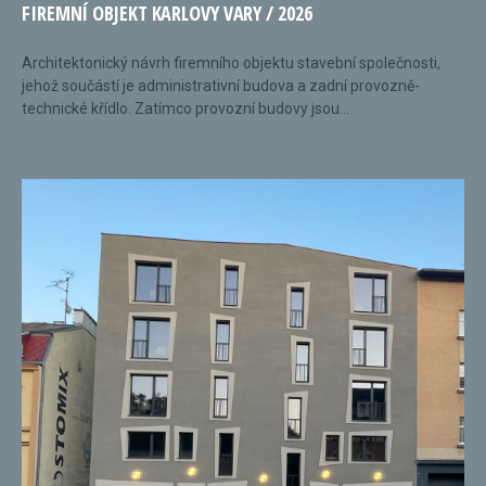
FIREMNÍ OBJEKT KARLOVY VARY / 2026
Architektonický návrh firemního objektu stavební společnosti,
jehož součástí je administrativní budova a zadní provozně-
technické křídlo. Zatímco provozní budovy jsou...