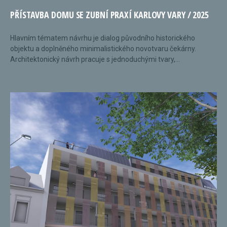
PŘÍSTAVBA DOMU SE ZUBNÍ PRAXÍ KARLOVY VARY / 2025
Hlavním tématem návrhu je dialog původního historického
objektu a doplněného minimalistického novotvaru čekárny.
Architektonický návrh pracuje s jednoduchými tvary,...