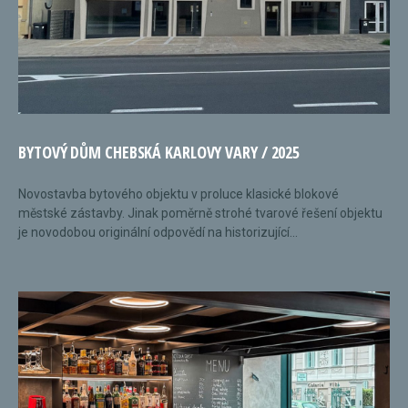
BYTOVÝ DŮM CHEBSKÁ KARLOVY VARY / 2025
Novostavba bytového objektu v proluce klasické blokové
městské zástavby. Jinak poměrně strohé tvarové řešení objektu
je novodobou originální odpovědí na historizující...