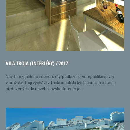
VILA TROJA (INTERIÉRY) / 2017
Návrh rozsáhlého interiéru čtyřpodlažní prvorepublikové vily
v pražské Troji vychází z funkcionalistických principů a tradic
přetavených do nového jazyka. Interiér je...