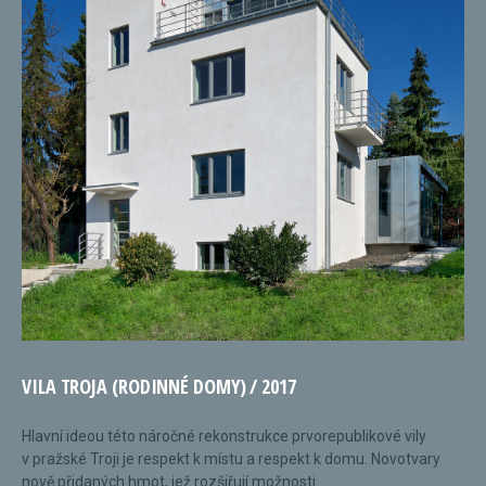
VILA TROJA (RODINNÉ DOMY) / 2017
Hlavní ideou této náročné rekonstrukce prvorepublikové vily
v pražské Troji je respekt k místu a respekt k domu. Novotvary
nově přidaných hmot, jež rozšiřují možnosti...