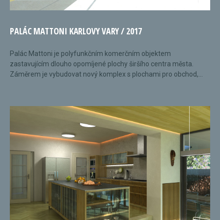
PALÁC MATTONI KARLOVY VARY / 2017
Palác Mattoni je polyfunkčním komerčním objektem
zastavujícím dlouho opomíjené plochy širšího centra města.
Záměrem je vybudovat nový komplex s plochami pro obchod,...