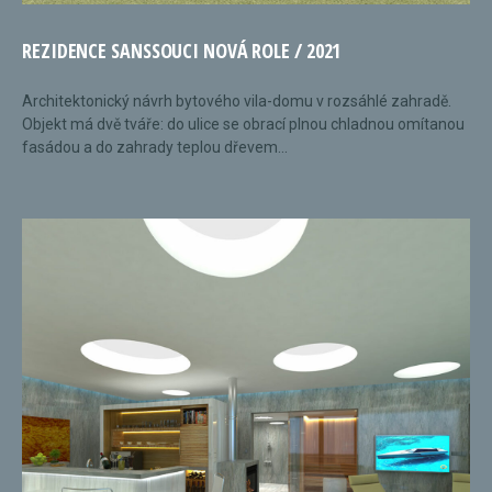
REZIDENCE SANSSOUCI NOVÁ ROLE / 2021
Architektonický návrh bytového vila-domu v rozsáhlé zahradě.
Objekt má dvě tváře: do ulice se obrací plnou chladnou omítanou
fasádou a do zahrady teplou dřevem...