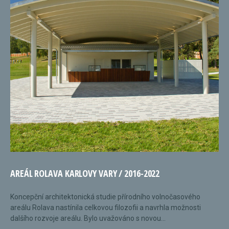
AREÁL ROLAVA KARLOVY VARY / 2016-2022
Koncepční architektonická studie přírodního volnočasového
areálu Rolava nastínila celkovou filozofii a navrhla možnosti
dalšího rozvoje areálu. Bylo uvažováno s novou...