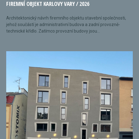
FIREMNÍ OBJEKT KARLOVY VARY / 2026
Architektonický návrh firemního objektu stavební společnosti,
jehož součástí je administrativní budova a zadní provozně-
technické křídlo. Zatímco provozní budovy jsou...