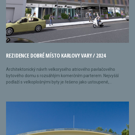
REZIDENCE DOBRÉ MÍSTO KARLOVY VARY / 2024
Architektonický návrh velkorysého atriového pavlačového
bytového domu s rozsáhlým komerčním parterem. Nejvyšší
podlaží s velkoplošnými byty je řešeno jako ustoupené,...