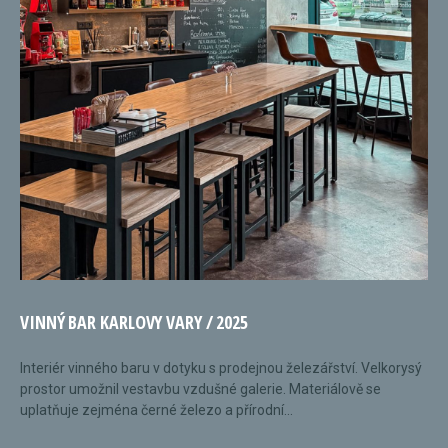
VINNÝ BAR KARLOVY VARY / 2025
Interiér vinného baru v dotyku s prodejnou železářství. Velkorysý
prostor umožnil vestavbu vzdušné galerie. Materiálově se
uplatňuje zejména černé železo a přírodní...