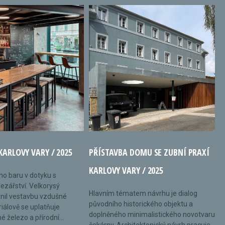
KARLOVY VARY / 2025
PŘÍSTAVBA DOMU SE ZUBNÍ PRAXÍ
KARLOVY VARY / 2025
ého baru v dotyku s
ezářství. Velkorysý
Hlavním tématem návrhu je dialog
nil vestavbu vzdušné
původního historického objektu a
riálově se uplatňuje
doplněného minimalistického novotvaru
 železo a přírodní...