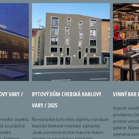
OVY VARY /
BYTOVÝ DŮM CHEBSKÁ KARLOVY
VINNÝ BAR 
VARY / 2025
Interiér vinn
prodejnou žel
remního objektu
Novostavba bytového objektu v proluce
prostor umož
ož součástí je
klasické blokové městské zástavby.
galerie. Mate
 zadní
Jinak poměrně strohé tvarové řešení
zejména černé