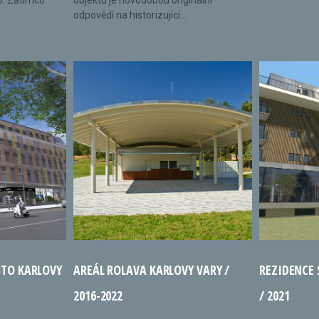
o. Zatímco
objektu je novodobou originální
odpovědí na historizující...
STO KARLOVY
AREÁL ROLAVA KARLOVY VARY /
REZIDENCE
2016-2022
/ 2021