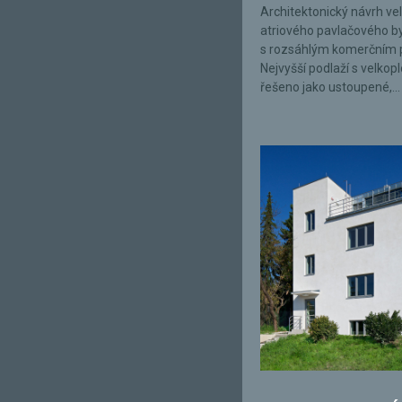
Architektonický návrh ve
atriového pavlačového 
s rozsáhlým komerčním 
Nejvyšší podlaží s velkop
řešeno jako ustoupené,...