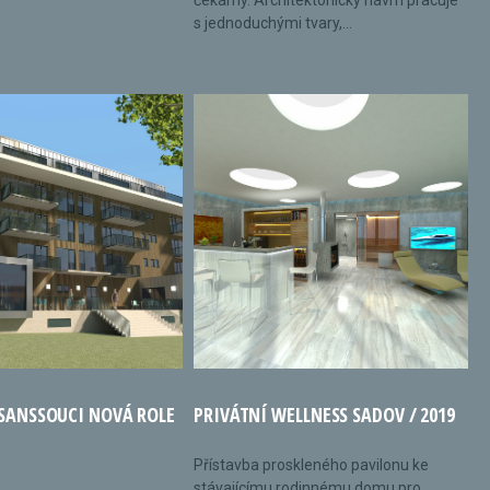
čekárny. Architektonický návrh pracuje
s jednoduchými tvary,...
 SANSSOUCI NOVÁ ROLE
PRIVÁTNÍ WELLNESS SADOV / 2019
Přístavba proskleného pavilonu ke
stávajícímu rodinnému domu pro