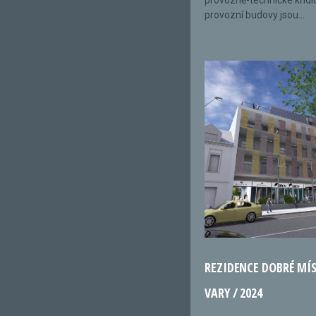
provozně-technické křídl
provozní budovy jsou...
REZIDENCE DOBRÉ MÍ
VARY / 2024