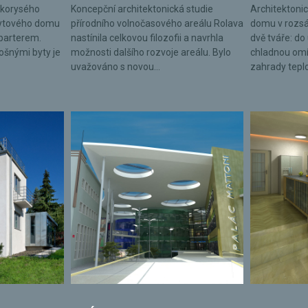
lkorysého
Koncepční architektonická studie
Architektonic
bytového domu
přírodního volnočasového areálu Rolava
domu v rozsá
parterem.
nastínila celkovou filozofii a navrhla
dvě tváře: do 
lošnými byty je
možnosti dalšího rozvoje areálu. Bylo
chladnou omí
uvažováno s novou...
zahrady tepl