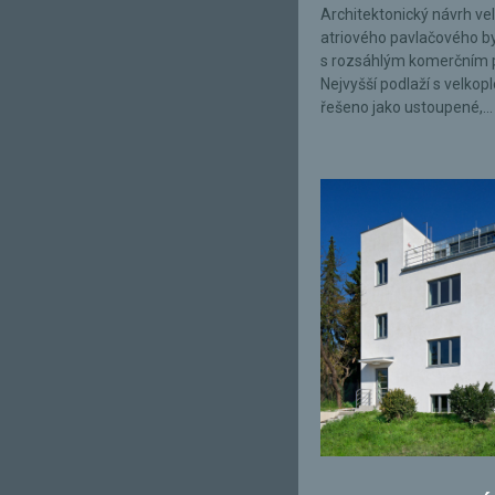
Architektonický návrh ve
atriového pavlačového 
s rozsáhlým komerčním 
Nejvyšší podlaží s velkop
řešeno jako ustoupené,...