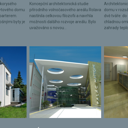
lkorysého
Koncepční architektonická studie
Architektonic
bytového domu
přírodního volnočasového areálu Rolava
domu v rozsá
parterem.
nastínila celkovou filozofii a navrhla
dvě tváře: do 
lošnými byty je
možnosti dalšího rozvoje areálu. Bylo
chladnou omí
uvažováno s novou...
zahrady tepl