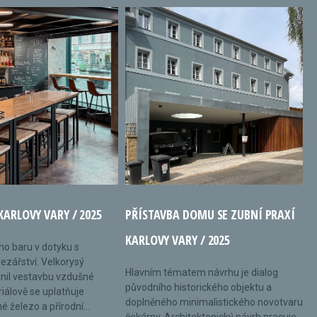
KARLOVY VARY / 2025
PŘÍSTAVBA DOMU SE ZUBNÍ PRAXÍ
KARLOVY VARY / 2025
ého baru v dotyku s
ezářství. Velkorysý
Hlavním tématem návrhu je dialog
nil vestavbu vzdušné
původního historického objektu a
riálově se uplatňuje
doplněného minimalistického novotvaru
 železo a přírodní...