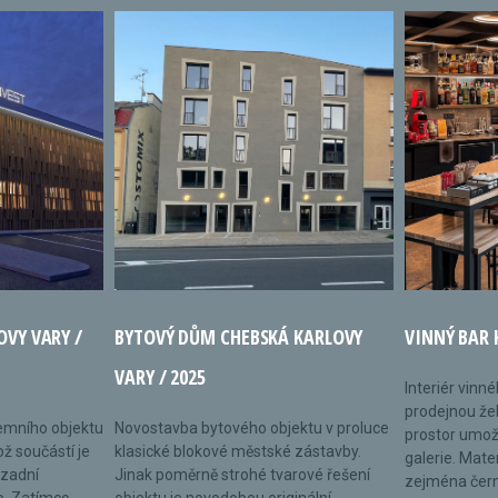
OVY VARY /
BYTOVÝ DŮM CHEBSKÁ KARLOVY
VINNÝ BAR 
VARY / 2025
Interiér vinn
prodejnou žel
remního objektu
Novostavba bytového objektu v proluce
prostor umož
ož součástí je
klasické blokové městské zástavby.
galerie. Mate
 zadní
Jinak poměrně strohé tvarové řešení
zejména černé