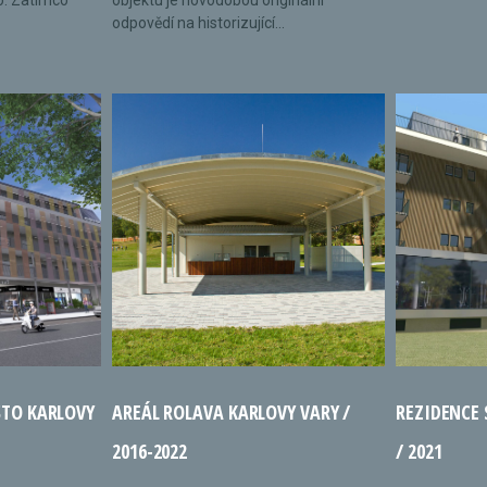
o. Zatímco
objektu je novodobou originální
odpovědí na historizující...
STO KARLOVY
AREÁL ROLAVA KARLOVY VARY /
REZIDENCE
2016-2022
/ 2021