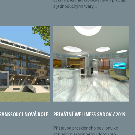
čekárny. Architektonický návrh pracuje
s jednoduchými tvary,...
 SANSSOUCI NOVÁ ROLE
PRIVÁTNÍ WELLNESS SADOV / 2019
Přístavba proskleného pavilonu ke
stávajícímu rodinnému domu pro