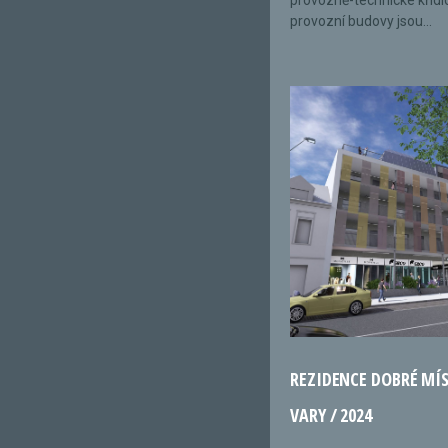
provozně-technické křídl
provozní budovy jsou...
REZIDENCE DOBRÉ MÍ
VARY / 2024