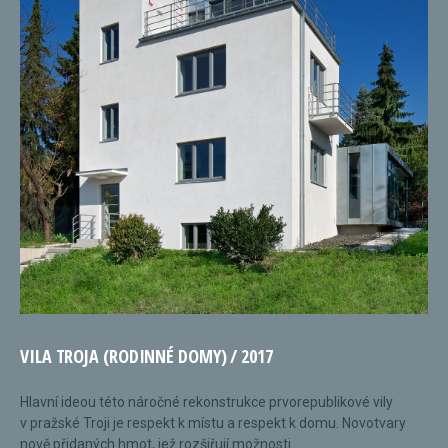
VILA TROJA (RODINNÉ DOMY) / 2017
Hlavní ideou této náročné rekonstrukce prvorepublikové vily
v pražské Troji je respekt k místu a respekt k domu. Novotvary
nově přidaných hmot, jež rozšiřují možnosti...