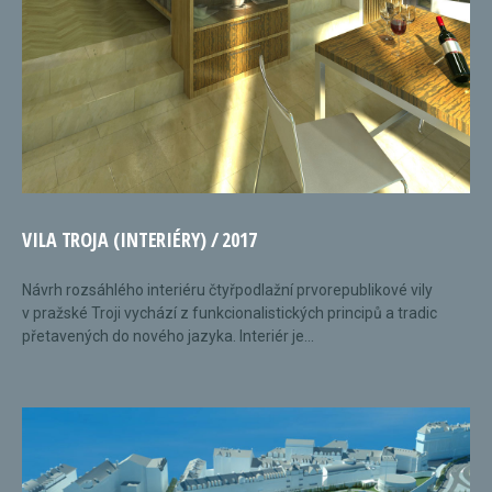
VILA TROJA (INTERIÉRY) / 2017
Návrh rozsáhlého interiéru čtyřpodlažní prvorepublikové vily
v pražské Troji vychází z funkcionalistických principů a tradic
přetavených do nového jazyka. Interiér je...