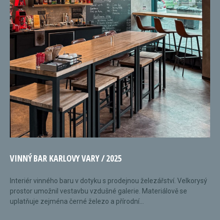
VINNÝ BAR KARLOVY VARY / 2025
Interiér vinného baru v dotyku s prodejnou železářství. Velkorysý
prostor umožnil vestavbu vzdušné galerie. Materiálově se
uplatňuje zejména černé železo a přírodní...