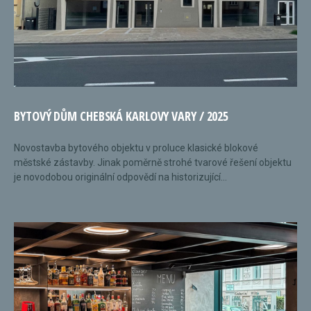
BYTOVÝ DŮM CHEBSKÁ KARLOVY VARY / 2025
Novostavba bytového objektu v proluce klasické blokové
městské zástavby. Jinak poměrně strohé tvarové řešení objektu
je novodobou originální odpovědí na historizující...