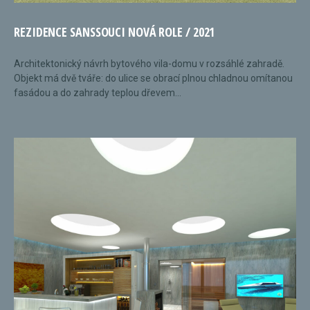
REZIDENCE SANSSOUCI NOVÁ ROLE / 2021
Architektonický návrh bytového vila-domu v rozsáhlé zahradě.
Objekt má dvě tváře: do ulice se obrací plnou chladnou omítanou
fasádou a do zahrady teplou dřevem...