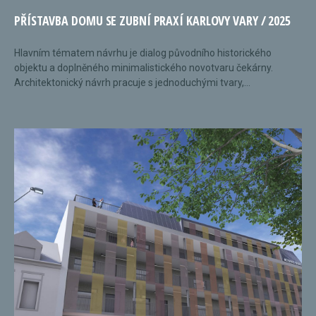
PŘÍSTAVBA DOMU SE ZUBNÍ PRAXÍ KARLOVY VARY / 2025
Hlavním tématem návrhu je dialog původního historického
objektu a doplněného minimalistického novotvaru čekárny.
Architektonický návrh pracuje s jednoduchými tvary,...