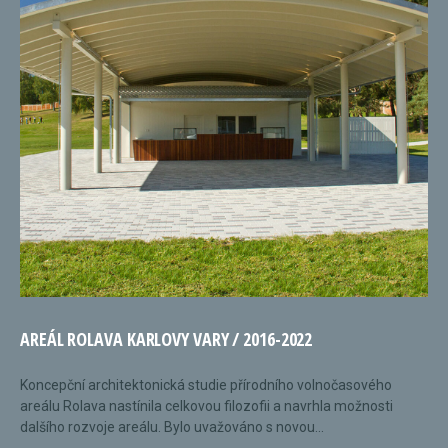
AREÁL ROLAVA KARLOVY VARY / 2016-2022
Koncepční architektonická studie přírodního volnočasového
areálu Rolava nastínila celkovou filozofii a navrhla možnosti
dalšího rozvoje areálu. Bylo uvažováno s novou...