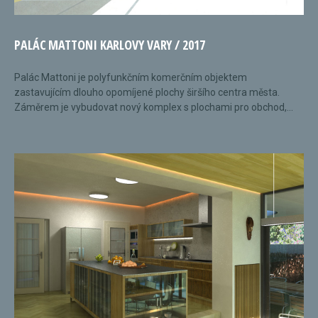
PALÁC MATTONI KARLOVY VARY / 2017
Palác Mattoni je polyfunkčním komerčním objektem
zastavujícím dlouho opomíjené plochy širšího centra města.
Záměrem je vybudovat nový komplex s plochami pro obchod,...