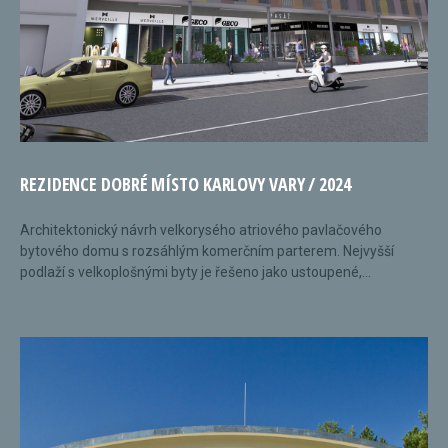
REZIDENCE DOBRÉ MÍSTO KARLOVY VARY / 2024
Architektonický návrh velkorysého atriového pavlačového
bytového domu s rozsáhlým komerčním parterem. Nejvyšší
podlaží s velkoplošnými byty je řešeno jako ustoupené,...