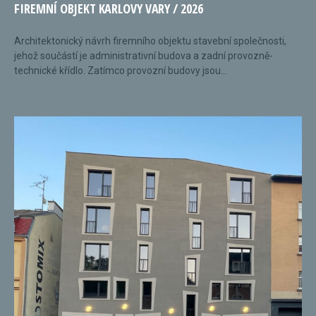
FIREMNÍ OBJEKT KARLOVY VARY / 2026
Architektonický návrh firemního objektu stavební společnosti,
jehož součástí je administrativní budova a zadní provozně-
technické křídlo. Zatímco provozní budovy jsou...