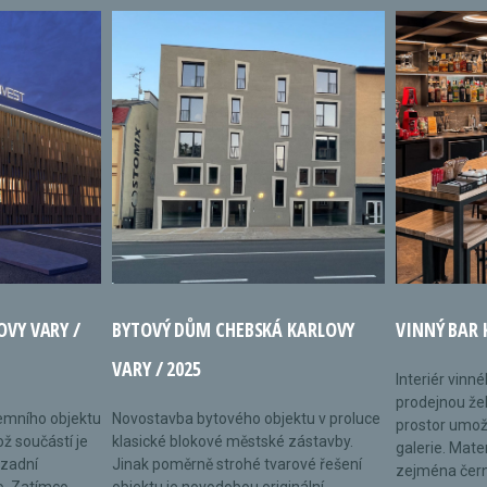
OVY VARY /
BYTOVÝ DŮM CHEBSKÁ KARLOVY
VINNÝ BAR 
VARY / 2025
Interiér vinn
prodejnou žel
remního objektu
Novostavba bytového objektu v proluce
prostor umož
ož součástí je
klasické blokové městské zástavby.
galerie. Mate
 zadní
Jinak poměrně strohé tvarové řešení
zejména černé