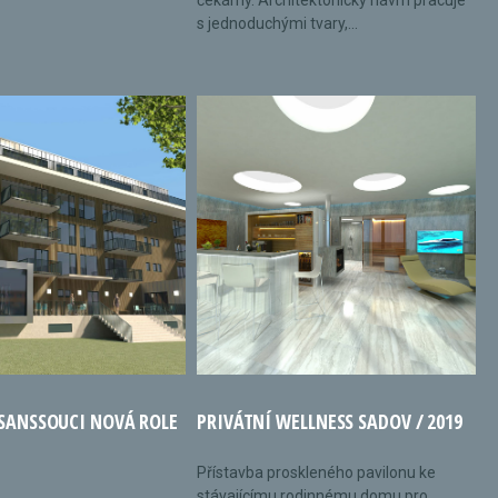
čekárny. Architektonický návrh pracuje
s jednoduchými tvary,...
 SANSSOUCI NOVÁ ROLE
PRIVÁTNÍ WELLNESS SADOV / 2019
Přístavba proskleného pavilonu ke
stávajícímu rodinnému domu pro