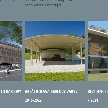
o. Zatímco
objektu je novodobou originální
odpovědí na historizující...
STO KARLOVY
AREÁL ROLAVA KARLOVY VARY /
REZIDENCE
2016-2022
/ 2021