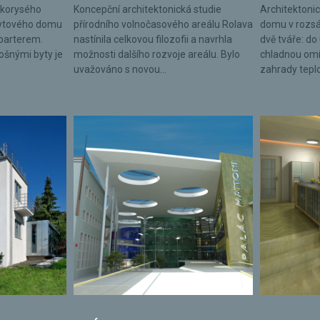
lkorysého
Koncepční architektonická studie
Architektonic
bytového domu
přírodního volnočasového areálu Rolava
domu v rozsá
parterem.
nastínila celkovou filozofii a navrhla
dvě tváře: do 
lošnými byty je
možnosti dalšího rozvoje areálu. Bylo
chladnou omí
uvažováno s novou...
zahrady tepl