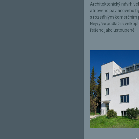
Architektonický návrh ve
atriového pavlačového 
s rozsáhlým komerčním 
Nejvyšší podlaží s velkop
řešeno jako ustoupené,...