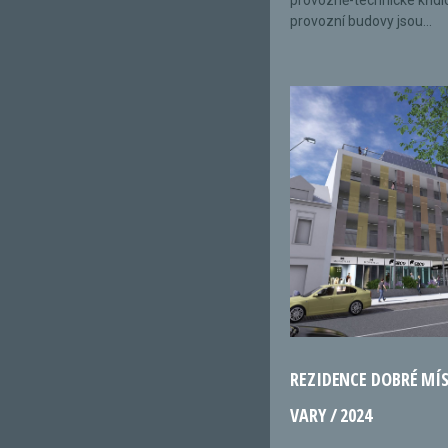
provozně-technické křídl
provozní budovy jsou...
REZIDENCE DOBRÉ MÍ
VARY / 2024