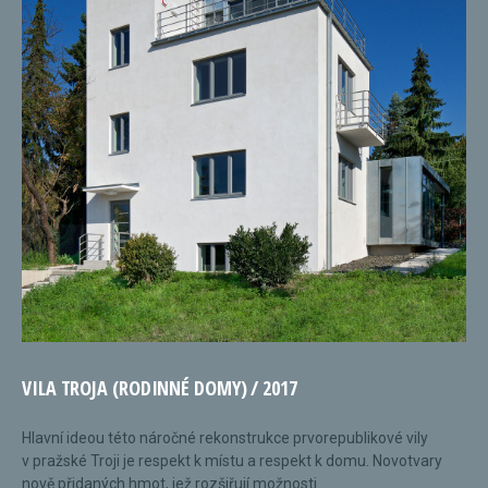
VILA TROJA (RODINNÉ DOMY) / 2017
Hlavní ideou této náročné rekonstrukce prvorepublikové vily
v pražské Troji je respekt k místu a respekt k domu. Novotvary
nově přidaných hmot, jež rozšiřují možnosti...