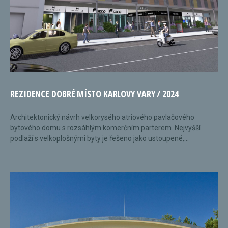
REZIDENCE DOBRÉ MÍSTO KARLOVY VARY / 2024
Architektonický návrh velkorysého atriového pavlačového
bytového domu s rozsáhlým komerčním parterem. Nejvyšší
podlaží s velkoplošnými byty je řešeno jako ustoupené,...