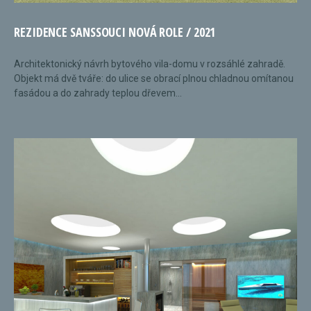
REZIDENCE SANSSOUCI NOVÁ ROLE / 2021
Architektonický návrh bytového vila-domu v rozsáhlé zahradě.
Objekt má dvě tváře: do ulice se obrací plnou chladnou omítanou
fasádou a do zahrady teplou dřevem...