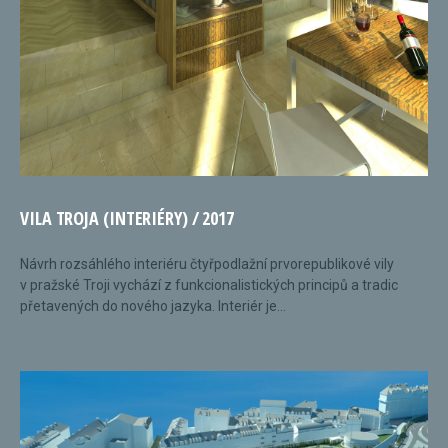
VILA TROJA (INTERIÉRY) / 2017
Návrh rozsáhlého interiéru čtyřpodlažní prvorepublikové vily
v pražské Troji vychází z funkcionalistických principů a tradic
přetavených do nového jazyka. Interiér je...