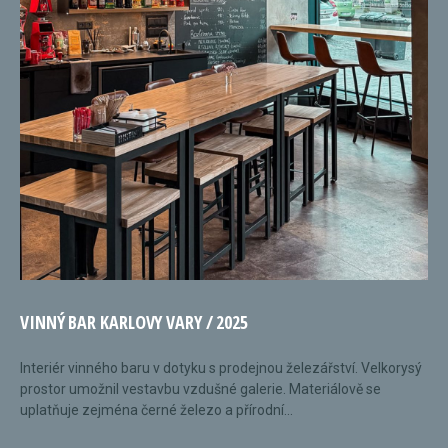
VINNÝ BAR KARLOVY VARY / 2025
Interiér vinného baru v dotyku s prodejnou železářství. Velkorysý
prostor umožnil vestavbu vzdušné galerie. Materiálově se
uplatňuje zejména černé železo a přírodní...