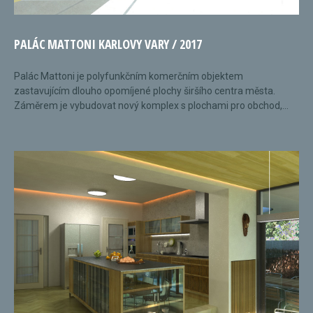
PALÁC MATTONI KARLOVY VARY / 2017
Palác Mattoni je polyfunkčním komerčním objektem
zastavujícím dlouho opomíjené plochy širšího centra města.
Záměrem je vybudovat nový komplex s plochami pro obchod,...