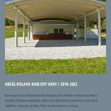
AREÁL ROLAVA KARLOVY VARY / 2016-2022
Koncepční architektonická studie přírodního volnočasového
areálu Rolava nastínila celkovou filozofii a navrhla možnosti
dalšího rozvoje areálu. Bylo uvažováno s novou...