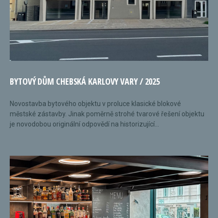
BYTOVÝ DŮM CHEBSKÁ KARLOVY VARY / 2025
Novostavba bytového objektu v proluce klasické blokové
městské zástavby. Jinak poměrně strohé tvarové řešení objektu
je novodobou originální odpovědí na historizující...