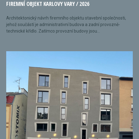
FIREMNÍ OBJEKT KARLOVY VARY / 2026
Architektonický návrh firemního objektu stavební společnosti,
jehož součástí je administrativní budova a zadní provozně-
technické křídlo. Zatímco provozní budovy jsou...