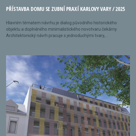
PŘÍSTAVBA DOMU SE ZUBNÍ PRAXÍ KARLOVY VARY / 2025
Hlavním tématem návrhu je dialog původního historického
objektu a doplněného minimalistického novotvaru čekárny.
Architektonický návrh pracuje s jednoduchými tvary,...