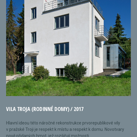
VILA TROJA (RODINNÉ DOMY) / 2017
Hlavní ideou této náročné rekonstrukce prvorepublikové vily
v pražské Troji je respekt k místu a respekt k domu. Novotvary
nově přidaných hmot, jež rozšiřují možnosti...