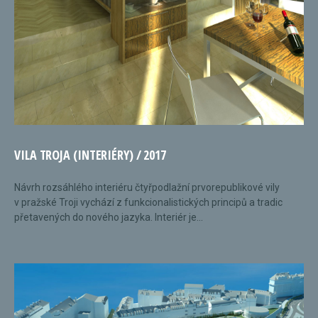
VILA TROJA (INTERIÉRY) / 2017
Návrh rozsáhlého interiéru čtyřpodlažní prvorepublikové vily
v pražské Troji vychází z funkcionalistických principů a tradic
přetavených do nového jazyka. Interiér je...