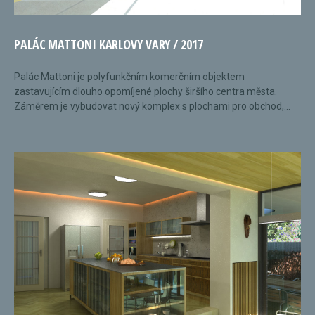
PALÁC MATTONI KARLOVY VARY / 2017
Palác Mattoni je polyfunkčním komerčním objektem
zastavujícím dlouho opomíjené plochy širšího centra města.
Záměrem je vybudovat nový komplex s plochami pro obchod,...