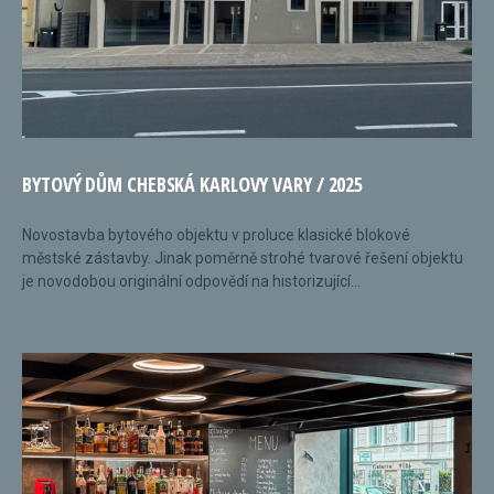
BYTOVÝ DŮM CHEBSKÁ KARLOVY VARY / 2025
Novostavba bytového objektu v proluce klasické blokové
městské zástavby. Jinak poměrně strohé tvarové řešení objektu
je novodobou originální odpovědí na historizující...