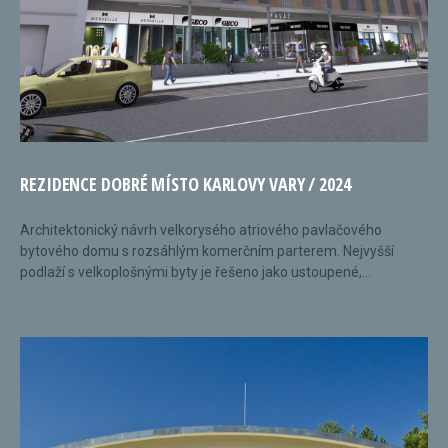
REZIDENCE DOBRÉ MÍSTO KARLOVY VARY / 2024
Architektonický návrh velkorysého atriového pavlačového
bytového domu s rozsáhlým komerčním parterem. Nejvyšší
podlaží s velkoplošnými byty je řešeno jako ustoupené,...