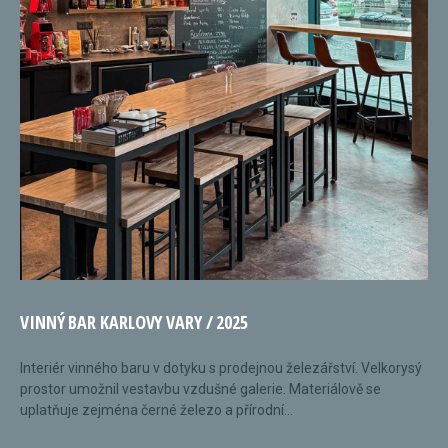
VINNÝ BAR KARLOVY VARY / 2025
Interiér vinného baru v dotyku s prodejnou železářství. Velkorysý
prostor umožnil vestavbu vzdušné galerie. Materiálově se
uplatňuje zejména černé železo a přírodní...