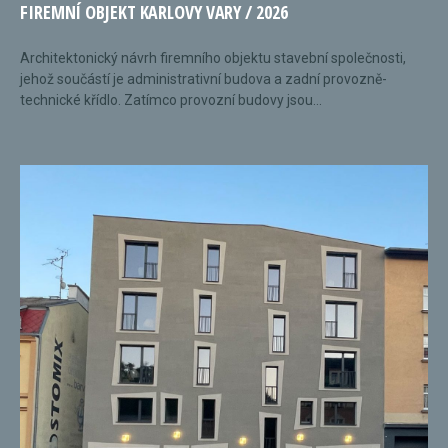
FIREMNÍ OBJEKT KARLOVY VARY / 2026
Architektonický návrh firemního objektu stavební společnosti,
jehož součástí je administrativní budova a zadní provozně-
technické křídlo. Zatímco provozní budovy jsou...