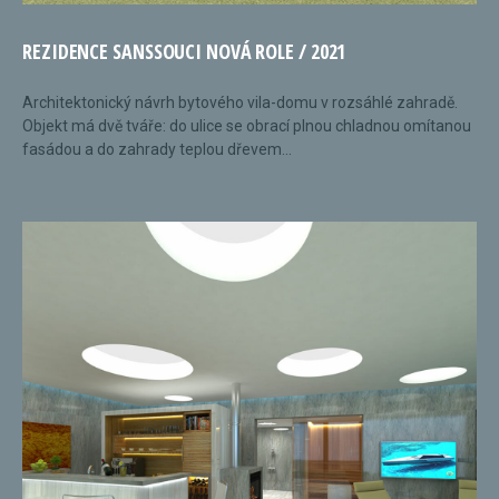
REZIDENCE SANSSOUCI NOVÁ ROLE / 2021
Architektonický návrh bytového vila-domu v rozsáhlé zahradě.
Objekt má dvě tváře: do ulice se obrací plnou chladnou omítanou
fasádou a do zahrady teplou dřevem...