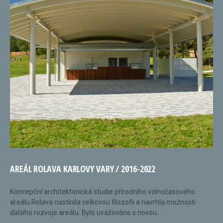
AREÁL ROLAVA KARLOVY VARY / 2016-2022
Koncepční architektonická studie přírodního volnočasového
areálu Rolava nastínila celkovou filozofii a navrhla možnosti
dalšího rozvoje areálu. Bylo uvažováno s novou...