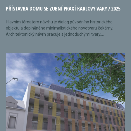
PŘÍSTAVBA DOMU SE ZUBNÍ PRAXÍ KARLOVY VARY / 2025
Hlavním tématem návrhu je dialog původního historického
objektu a doplněného minimalistického novotvaru čekárny.
Architektonický návrh pracuje s jednoduchými tvary,...