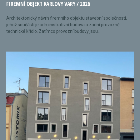
FIREMNÍ OBJEKT KARLOVY VARY / 2026
Architektonický návrh firemního objektu stavební společnosti,
jehož součástí je administrativní budova a zadní provozně-
technické křídlo. Zatímco provozní budovy jsou...