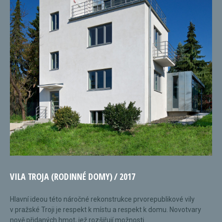
VILA TROJA (RODINNÉ DOMY) / 2017
Hlavní ideou této náročné rekonstrukce prvorepublikové vily
v pražské Troji je respekt k místu a respekt k domu. Novotvary
nově přidaných hmot, jež rozšiřují možnosti...