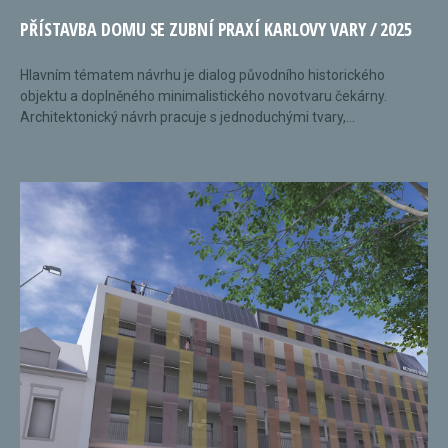
PŘÍSTAVBA DOMU SE ZUBNÍ PRAXÍ KARLOVY VARY / 2025
Hlavním tématem návrhu je dialog původního historického
objektu a doplněného minimalistického novotvaru čekárny.
Architektonický návrh pracuje s jednoduchými tvary,...