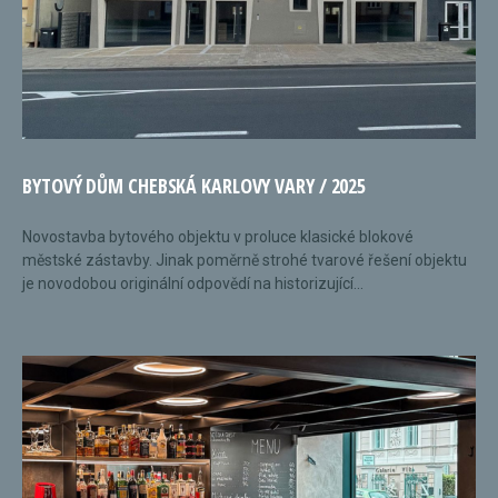
BYTOVÝ DŮM CHEBSKÁ KARLOVY VARY / 2025
Novostavba bytového objektu v proluce klasické blokové
městské zástavby. Jinak poměrně strohé tvarové řešení objektu
je novodobou originální odpovědí na historizující...