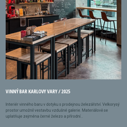
VINNÝ BAR KARLOVY VARY / 2025
Interiér vinného baru v dotyku s prodejnou železářství. Velkorysý
prostor umožnil vestavbu vzdušné galerie. Materiálově se
uplatňuje zejména černé železo a přírodní...