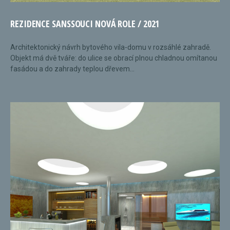
REZIDENCE SANSSOUCI NOVÁ ROLE / 2021
Architektonický návrh bytového vila-domu v rozsáhlé zahradě.
Objekt má dvě tváře: do ulice se obrací plnou chladnou omítanou
fasádou a do zahrady teplou dřevem...