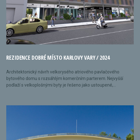
REZIDENCE DOBRÉ MÍSTO KARLOVY VARY / 2024
Architektonický návrh velkorysého atriového pavlačového
bytového domu s rozsáhlým komerčním parterem. Nejvyšší
podlaží s velkoplošnými byty je řešeno jako ustoupené,...