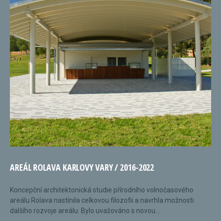
AREÁL ROLAVA KARLOVY VARY / 2016-2022
Koncepční architektonická studie přírodního volnočasového
areálu Rolava nastínila celkovou filozofii a navrhla možnosti
dalšího rozvoje areálu. Bylo uvažováno s novou...