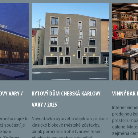
OVY VARY /
BYTOVÝ DŮM CHEBSKÁ KARLOVY
VINNÝ BAR 
VARY / 2025
Interiér vinn
prodejnou žel
remního objektu
Novostavba bytového objektu v proluce
prostor umož
ož součástí je
klasické blokové městské zástavby.
galerie. Mate
 zadní
Jinak poměrně strohé tvarové řešení
zejména černé