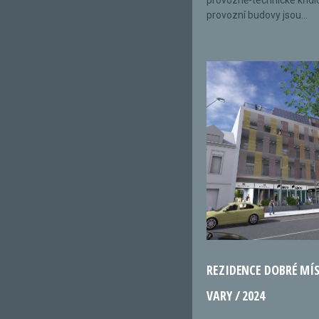
provozně-technické křídl
provozní budovy jsou...
REZIDENCE DOBRÉ MÍ
VARY / 2024