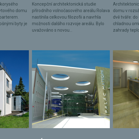
lkorysého
Koncepční architektonická studie
Architektonic
bytového domu
přírodního volnočasového areálu Rolava
domu v rozsá
parterem.
nastínila celkovou filozofii a navrhla
dvě tváře: do 
lošnými byty je
možnosti dalšího rozvoje areálu. Bylo
chladnou omí
uvažováno s novou...
zahrady tepl