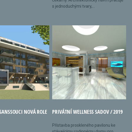
čekárny. Architektonický návrh pracuje
s jednoduchými tvary,...
 SANSSOUCI NOVÁ ROLE
PRIVÁTNÍ WELLNESS SADOV / 2019
Přístavba proskleného pavilonu ke
stávajícímu rodinnému domu pro