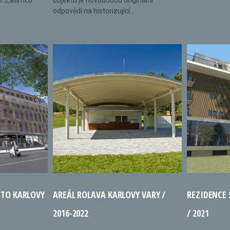
o. Zatímco
objektu je novodobou originální
odpovědí na historizující...
STO KARLOVY
AREÁL ROLAVA KARLOVY VARY /
REZIDENCE
2016-2022
/ 2021