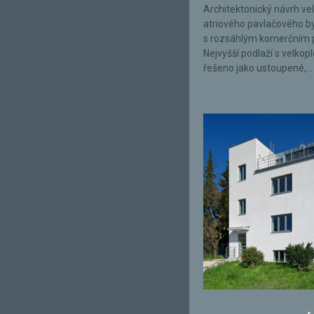
Architektonický návrh ve
atriového pavlačového 
s rozsáhlým komerčním 
Nejvyšší podlaží s velkop
řešeno jako ustoupené,...