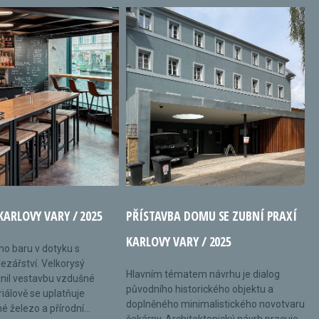
KARLOVY VARY / 2025
PŘÍSTAVBA DOMU SE ZUBNÍ PRAXÍ
KARLOVY VARY / 2025
ého baru v dotyku s
ezářství. Velkorysý
Hlavním tématem návrhu je dialog
nil vestavbu vzdušné
původního historického objektu a
riálově se uplatňuje
doplněného minimalistického novotvaru
 železo a přírodní...