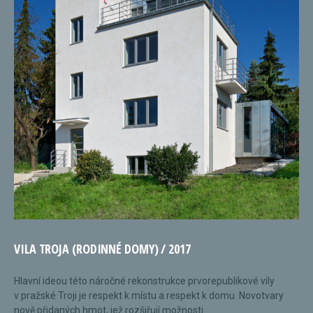
VILA TROJA (RODINNÉ DOMY) / 2017
Hlavní ideou této náročné rekonstrukce prvorepublikové vily
v pražské Troji je respekt k místu a respekt k domu. Novotvary
nově přidaných hmot, jež rozšiřují možnosti...