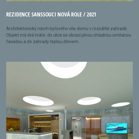
REZIDENCE SANSSOUCI NOVÁ ROLE / 2021
Architektonický návrh bytového vila-domu v rozsáhlé zahradě.
Objekt má dvě tváře: do ulice se obrací plnou chladnou omítanou
fasádou a do zahrady teplou dřevem...