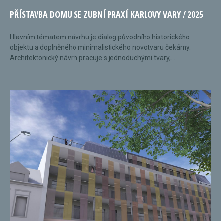
PŘÍSTAVBA DOMU SE ZUBNÍ PRAXÍ KARLOVY VARY / 2025
Hlavním tématem návrhu je dialog původního historického
objektu a doplněného minimalistického novotvaru čekárny.
Architektonický návrh pracuje s jednoduchými tvary,...