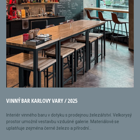
VINNÝ BAR KARLOVY VARY / 2025
Interiér vinného baru v dotyku s prodejnou železářství. Velkorysý
prostor umožnil vestavbu vzdušné galerie. Materiálově se
uplatňuje zejména černé železo a přírodní...