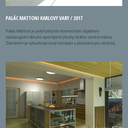
PALÁC MATTONI KARLOVY VARY / 2017
Palác Mattoni je polyfunkčním komerčním objektem
zastavujícím dlouho opomíjené plochy širšího centra města.
Záměrem je vybudovat nový komplex s plochami pro obchod,...