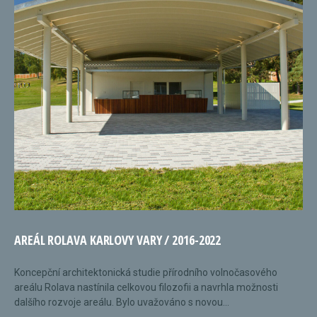
AREÁL ROLAVA KARLOVY VARY / 2016-2022
Koncepční architektonická studie přírodního volnočasového
areálu Rolava nastínila celkovou filozofii a navrhla možnosti
dalšího rozvoje areálu. Bylo uvažováno s novou...