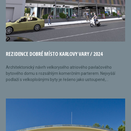
REZIDENCE DOBRÉ MÍSTO KARLOVY VARY / 2024
Architektonický návrh velkorysého atriového pavlačového
bytového domu s rozsáhlým komerčním parterem. Nejvyšší
podlaží s velkoplošnými byty je řešeno jako ustoupené,...