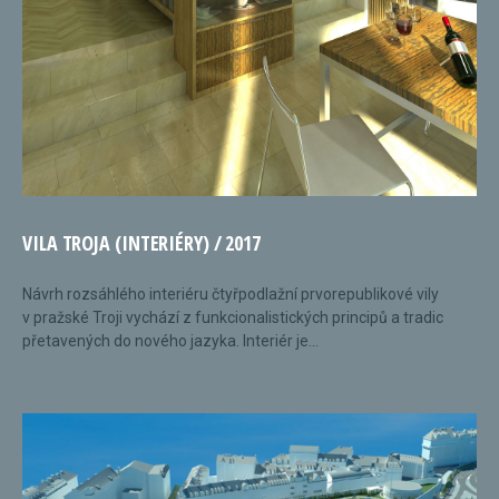
VILA TROJA (INTERIÉRY) / 2017
Návrh rozsáhlého interiéru čtyřpodlažní prvorepublikové vily
v pražské Troji vychází z funkcionalistických principů a tradic
přetavených do nového jazyka. Interiér je...