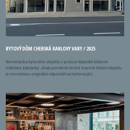
BYTOVÝ DŮM CHEBSKÁ KARLOVY VARY / 2025
Novostavba bytového objektu v proluce klasické blokové
městské zástavby. Jinak poměrně strohé tvarové řešení objektu
je novodobou originální odpovědí na historizující...