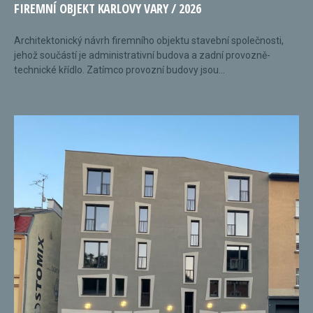
FIREMNÍ OBJEKT KARLOVY VARY / 2026
Architektonický návrh firemního objektu stavební společnosti,
jehož součástí je administrativní budova a zadní provozně-
technické křídlo. Zatímco provozní budovy jsou...