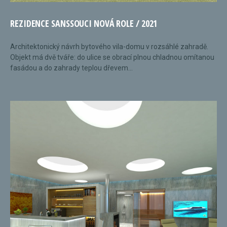
REZIDENCE SANSSOUCI NOVÁ ROLE / 2021
Architektonický návrh bytového vila-domu v rozsáhlé zahradě.
Objekt má dvě tváře: do ulice se obrací plnou chladnou omítanou
fasádou a do zahrady teplou dřevem...