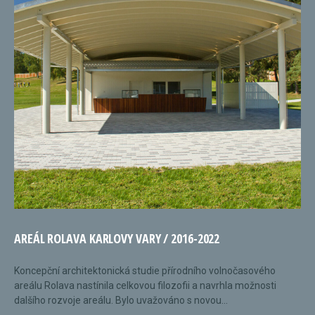
AREÁL ROLAVA KARLOVY VARY / 2016-2022
Koncepční architektonická studie přírodního volnočasového
areálu Rolava nastínila celkovou filozofii a navrhla možnosti
dalšího rozvoje areálu. Bylo uvažováno s novou...