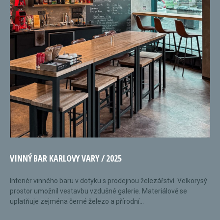
VINNÝ BAR KARLOVY VARY / 2025
Interiér vinného baru v dotyku s prodejnou železářství. Velkorysý
prostor umožnil vestavbu vzdušné galerie. Materiálově se
uplatňuje zejména černé železo a přírodní...