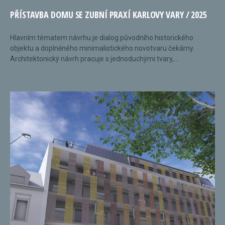
PŘÍSTAVBA DOMU SE ZUBNÍ PRAXÍ KARLOVY VARY / 2025
Hlavním tématem návrhu je dialog původního historického
objektu a doplněného minimalistického novotvaru čekárny.
Architektonický návrh pracuje s jednoduchými tvary,...