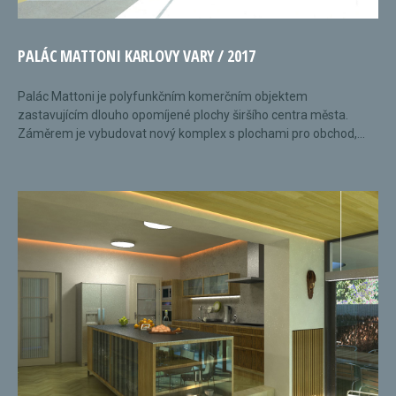
PALÁC MATTONI KARLOVY VARY / 2017
Palác Mattoni je polyfunkčním komerčním objektem
zastavujícím dlouho opomíjené plochy širšího centra města.
Záměrem je vybudovat nový komplex s plochami pro obchod,...