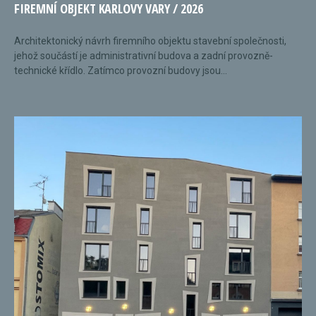
FIREMNÍ OBJEKT KARLOVY VARY / 2026
Architektonický návrh firemního objektu stavební společnosti,
jehož součástí je administrativní budova a zadní provozně-
technické křídlo. Zatímco provozní budovy jsou...