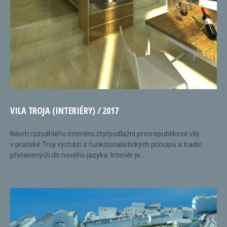
VILA TROJA (INTERIÉRY) / 2017
Návrh rozsáhlého interiéru čtyřpodlažní prvorepublikové vily
v pražské Troji vychází z funkcionalistických principů a tradic
přetavených do nového jazyka. Interiér je...