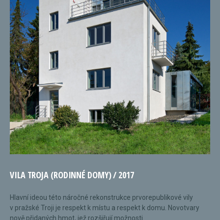
VILA TROJA (RODINNÉ DOMY) / 2017
Hlavní ideou této náročné rekonstrukce prvorepublikové vily
v pražské Troji je respekt k místu a respekt k domu. Novotvary
nově přidaných hmot, jež rozšiřují možnosti...