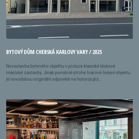
BYTOVÝ DŮM CHEBSKÁ KARLOVY VARY / 2025
Novostavba bytového objektu v proluce klasické blokové
městské zástavby. Jinak poměrně strohé tvarové řešení objektu
je novodobou originální odpovědí na historizující...