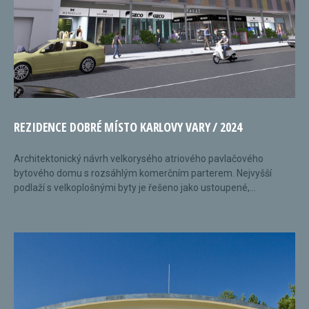
REZIDENCE DOBRÉ MÍSTO KARLOVY VARY / 2024
Architektonický návrh velkorysého atriového pavlačového
bytového domu s rozsáhlým komerčním parterem. Nejvyšší
podlaží s velkoplošnými byty je řešeno jako ustoupené,...