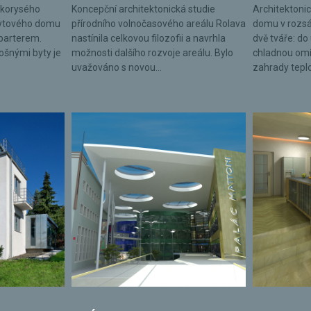
lkorysého
Koncepční architektonická studie
Architektonic
bytového domu
přírodního volnočasového areálu Rolava
domu v rozsá
parterem.
nastínila celkovou filozofii a navrhla
dvě tváře: do 
lošnými byty je
možnosti dalšího rozvoje areálu. Bylo
chladnou omí
uvažováno s novou...
zahrady tepl