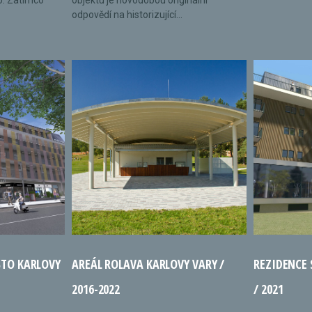
o. Zatímco
objektu je novodobou originální
odpovědí na historizující...
STO KARLOVY
AREÁL ROLAVA KARLOVY VARY /
REZIDENCE
2016-2022
/ 2021