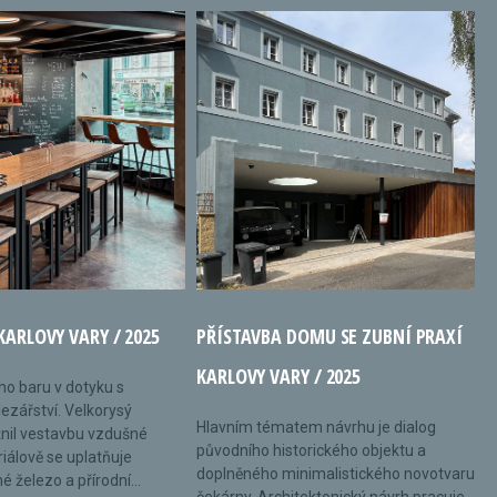
KARLOVY VARY / 2025
PŘÍSTAVBA DOMU SE ZUBNÍ PRAXÍ
KARLOVY VARY / 2025
ého baru v dotyku s
ezářství. Velkorysý
Hlavním tématem návrhu je dialog
nil vestavbu vzdušné
původního historického objektu a
riálově se uplatňuje
doplněného minimalistického novotvaru
 železo a přírodní...