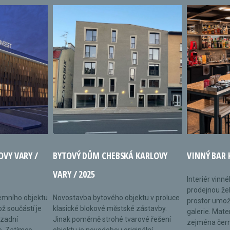
OVY VARY /
BYTOVÝ DŮM CHEBSKÁ KARLOVY
VINNÝ BAR 
VARY / 2025
Interiér vinn
prodejnou žel
remního objektu
Novostavba bytového objektu v proluce
prostor umož
ož součástí je
klasické blokové městské zástavby.
galerie. Mate
 zadní
Jinak poměrně strohé tvarové řešení
zejména černé