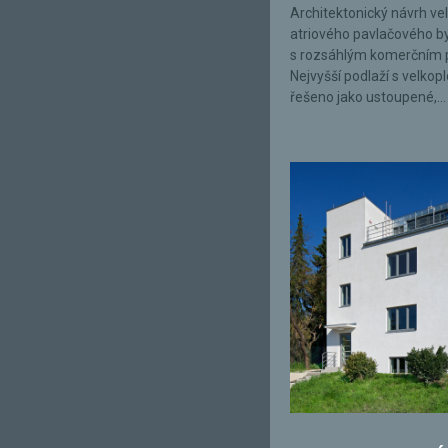
Architektonický návrh ve
atriového pavlačového 
s rozsáhlým komerčním 
Nejvyšší podlaží s velkop
řešeno jako ustoupené,...