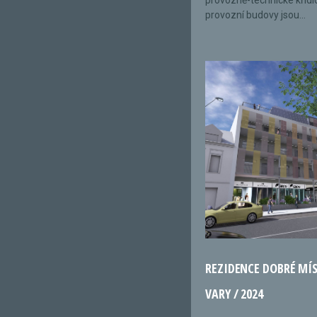
provozně-technické křídl
provozní budovy jsou...
REZIDENCE DOBRÉ MÍ
VARY / 2024