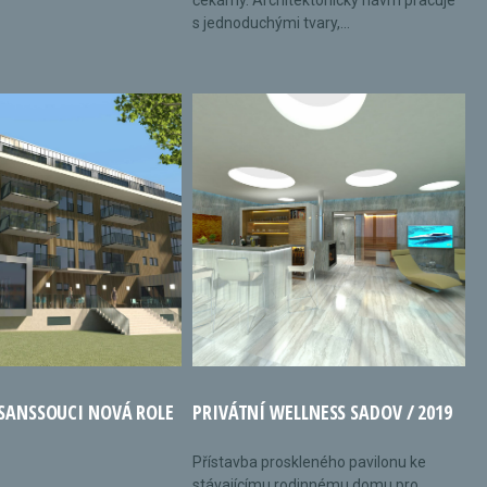
čekárny. Architektonický návrh pracuje
s jednoduchými tvary,...
 SANSSOUCI NOVÁ ROLE
PRIVÁTNÍ WELLNESS SADOV / 2019
Přístavba proskleného pavilonu ke
stávajícímu rodinnému domu pro