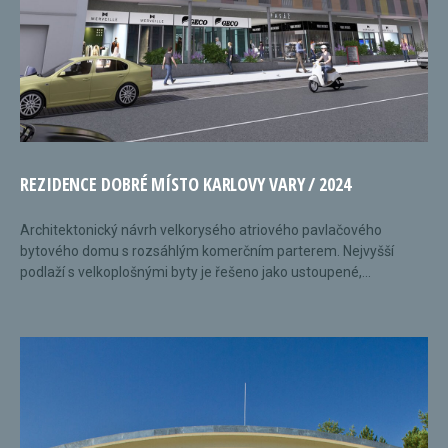
REZIDENCE DOBRÉ MÍSTO KARLOVY VARY / 2024
Architektonický návrh velkorysého atriového pavlačového
bytového domu s rozsáhlým komerčním parterem. Nejvyšší
podlaží s velkoplošnými byty je řešeno jako ustoupené,...