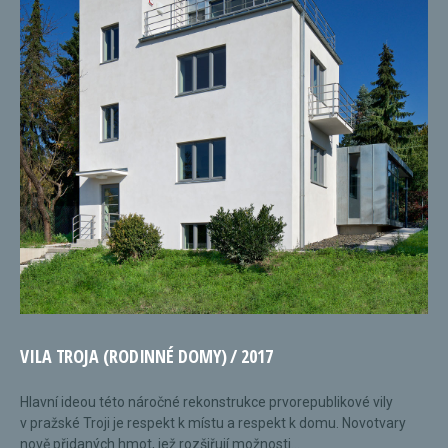
VILA TROJA (RODINNÉ DOMY) / 2017
Hlavní ideou této náročné rekonstrukce prvorepublikové vily
v pražské Troji je respekt k místu a respekt k domu. Novotvary
nově přidaných hmot, jež rozšiřují možnosti...