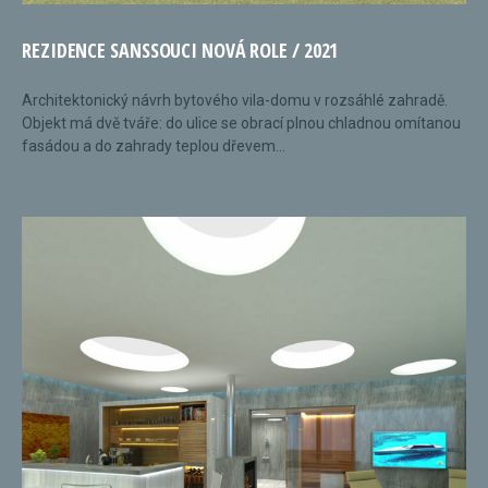
REZIDENCE SANSSOUCI NOVÁ ROLE / 2021
Architektonický návrh bytového vila-domu v rozsáhlé zahradě.
Objekt má dvě tváře: do ulice se obrací plnou chladnou omítanou
fasádou a do zahrady teplou dřevem...