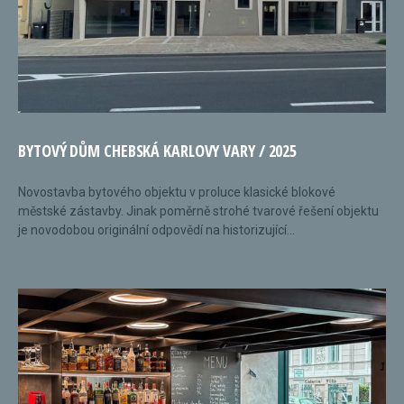
BYTOVÝ DŮM CHEBSKÁ KARLOVY VARY / 2025
Novostavba bytového objektu v proluce klasické blokové
městské zástavby. Jinak poměrně strohé tvarové řešení objektu
je novodobou originální odpovědí na historizující...