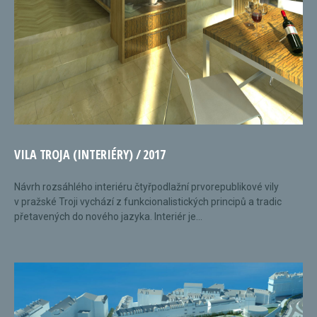
VILA TROJA (INTERIÉRY) / 2017
Návrh rozsáhlého interiéru čtyřpodlažní prvorepublikové vily
v pražské Troji vychází z funkcionalistických principů a tradic
přetavených do nového jazyka. Interiér je...