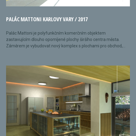
PALÁC MATTONI KARLOVY VARY / 2017
Palác Mattoni je polyfunkčním komerčním objektem
zastavujícím dlouho opomíjené plochy širšího centra města.
Záměrem je vybudovat nový komplex s plochami pro obchod,...