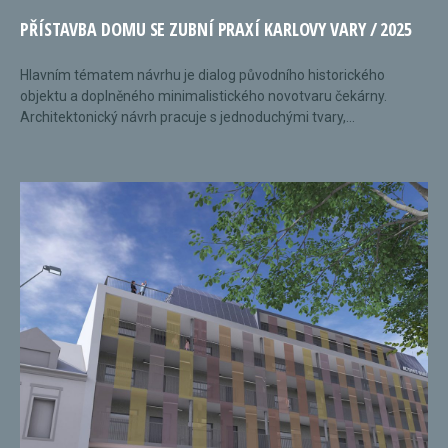
PŘÍSTAVBA DOMU SE ZUBNÍ PRAXÍ KARLOVY VARY / 2025
Hlavním tématem návrhu je dialog původního historického
objektu a doplněného minimalistického novotvaru čekárny.
Architektonický návrh pracuje s jednoduchými tvary,...