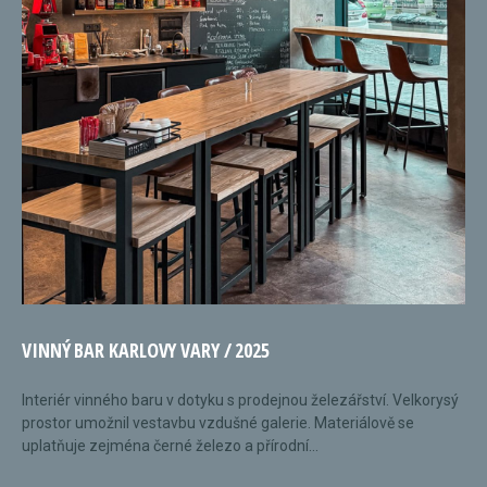
VINNÝ BAR KARLOVY VARY / 2025
Interiér vinného baru v dotyku s prodejnou železářství. Velkorysý
prostor umožnil vestavbu vzdušné galerie. Materiálově se
uplatňuje zejména černé železo a přírodní...