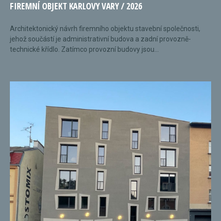
FIREMNÍ OBJEKT KARLOVY VARY / 2026
Architektonický návrh firemního objektu stavební společnosti,
jehož součástí je administrativní budova a zadní provozně-
technické křídlo. Zatímco provozní budovy jsou...