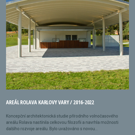
AREÁL ROLAVA KARLOVY VARY / 2016-2022
Koncepční architektonická studie přírodního volnočasového
areálu Rolava nastínila celkovou filozofii a navrhla možnosti
dalšího rozvoje areálu. Bylo uvažováno s novou...