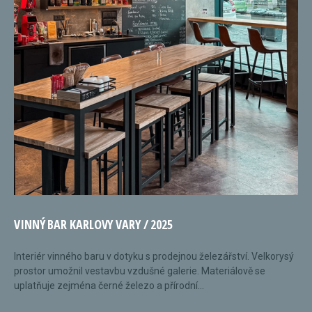
VINNÝ BAR KARLOVY VARY / 2025
Interiér vinného baru v dotyku s prodejnou železářství. Velkorysý
prostor umožnil vestavbu vzdušné galerie. Materiálově se
uplatňuje zejména černé železo a přírodní...