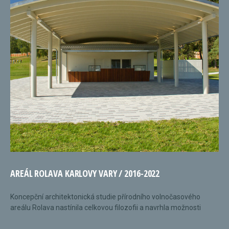
AREÁL ROLAVA KARLOVY VARY / 2016-2022
Koncepční architektonická studie přírodního volnočasového
areálu Rolava nastínila celkovou filozofii a navrhla možnosti
dalšího rozvoje areálu. Bylo uvažováno s novou...