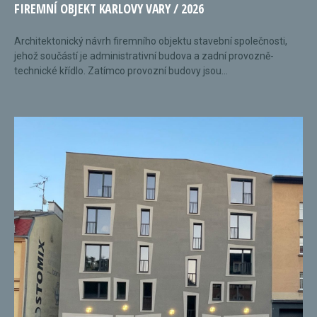
FIREMNÍ OBJEKT KARLOVY VARY / 2026
Architektonický návrh firemního objektu stavební společnosti,
jehož součástí je administrativní budova a zadní provozně-
technické křídlo. Zatímco provozní budovy jsou...