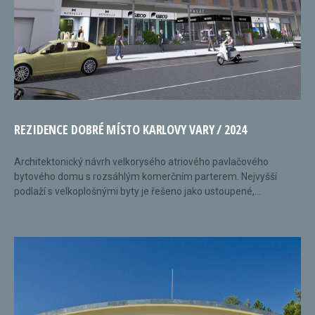
REZIDENCE DOBRÉ MÍSTO KARLOVY VARY / 2024
Architektonický návrh velkorysého atriového pavlačového
bytového domu s rozsáhlým komerčním parterem. Nejvyšší
podlaží s velkoplošnými byty je řešeno jako ustoupené,...