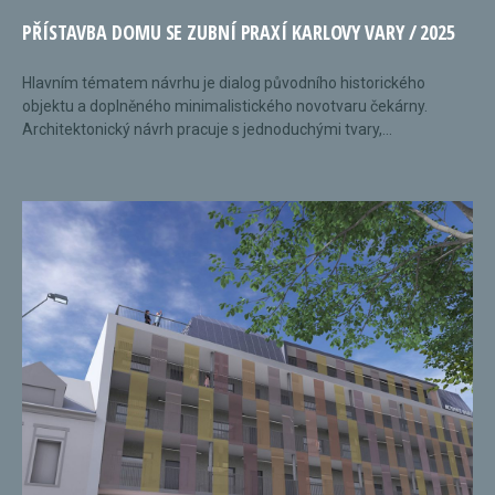
PŘÍSTAVBA DOMU SE ZUBNÍ PRAXÍ KARLOVY VARY / 2025
Hlavním tématem návrhu je dialog původního historického
objektu a doplněného minimalistického novotvaru čekárny.
Architektonický návrh pracuje s jednoduchými tvary,...