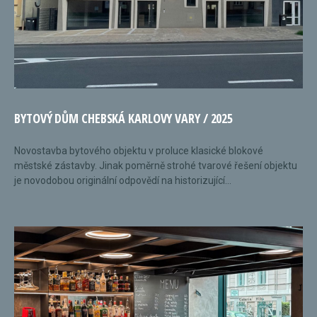
BYTOVÝ DŮM CHEBSKÁ KARLOVY VARY / 2025
Novostavba bytového objektu v proluce klasické blokové
městské zástavby. Jinak poměrně strohé tvarové řešení objektu
je novodobou originální odpovědí na historizující...