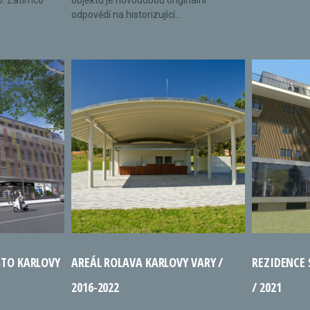
o. Zatímco
objektu je novodobou originální
odpovědí na historizující...
STO KARLOVY
AREÁL ROLAVA KARLOVY VARY /
REZIDENCE
2016-2022
/ 2021