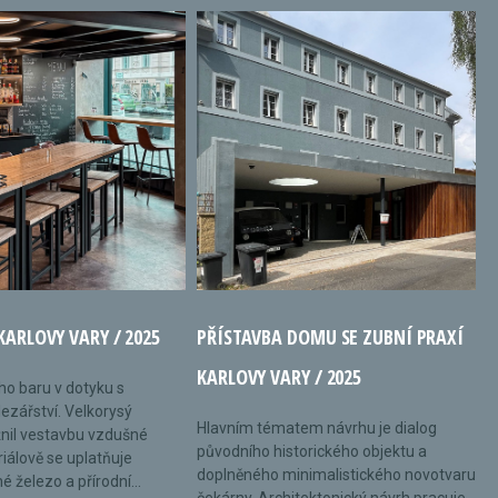
KARLOVY VARY / 2025
PŘÍSTAVBA DOMU SE ZUBNÍ PRAXÍ
KARLOVY VARY / 2025
ého baru v dotyku s
ezářství. Velkorysý
Hlavním tématem návrhu je dialog
nil vestavbu vzdušné
původního historického objektu a
riálově se uplatňuje
doplněného minimalistického novotvaru
 železo a přírodní...