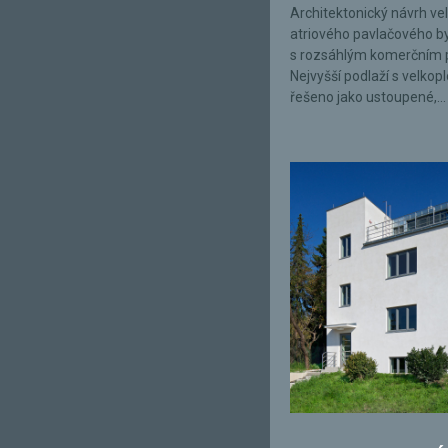
Architektonický návrh ve
atriového pavlačového 
s rozsáhlým komerčním 
Nejvyšší podlaží s velkop
řešeno jako ustoupené,...