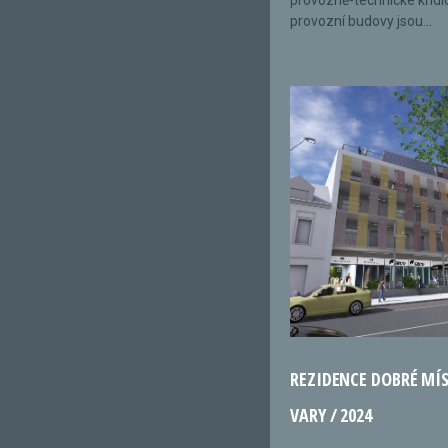
provozně-technické křídl
provozní budovy jsou...
REZIDENCE DOBRÉ MÍ
VARY / 2024