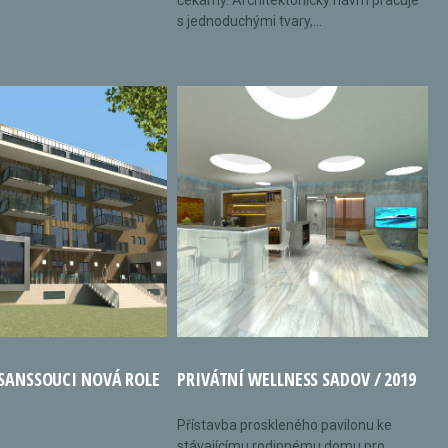
čekárny. Architektonický návrh pracuje
s jednoduchými tvary,...
 SANSSOUCI NOVÁ ROLE
PRIVÁTNÍ WELLNESS SADOV / 2019
Přístavba proskleného pavilonu ke
stávajícímu rodinnému domu pro