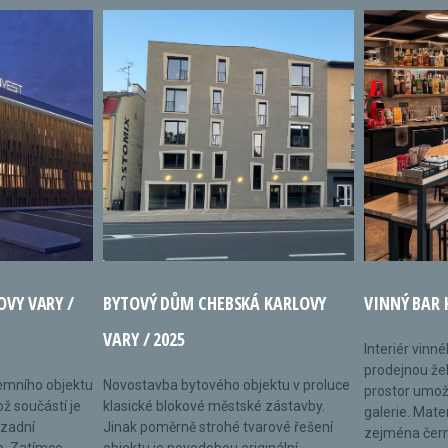
OVY VARY /
BYTOVÝ DŮM CHEBSKÁ KARLOVY
VINNÝ BAR 
VARY / 2025
Interiér vinn
prodejnou žel
remního objektu
Novostavba bytového objektu v proluce
prostor umož
ož součástí je
klasické blokové městské zástavby.
galerie. Mate
 zadní
Jinak poměrně strohé tvarové řešení
zejména černé