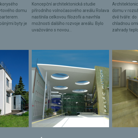
lkorysého
Koncepční architektonická studie
Architektonic
bytového domu
přírodního volnočasového areálu Rolava
domu v rozsá
parterem.
nastínila celkovou filozofii a navrhla
dvě tváře: do 
lošnými byty je
možnosti dalšího rozvoje areálu. Bylo
chladnou omí
uvažováno s novou...
zahrady tepl