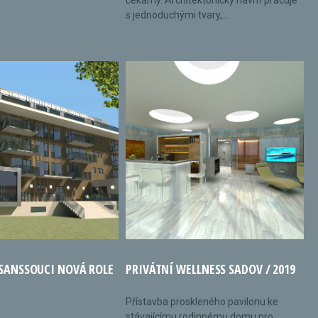
čekárny. Architektonický návrh pracuje
s jednoduchými tvary,...
 SANSSOUCI NOVÁ ROLE
PRIVÁTNÍ WELLNESS SADOV / 2019
Přístavba proskleného pavilonu ke
stávajícímu rodinnému domu pro