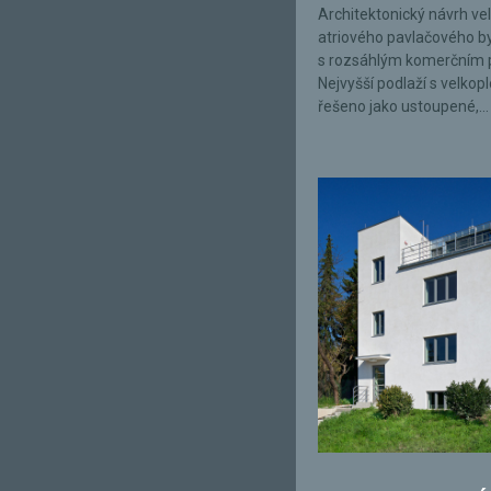
Architektonický návrh ve
atriového pavlačového 
s rozsáhlým komerčním 
Nejvyšší podlaží s velkop
řešeno jako ustoupené,...