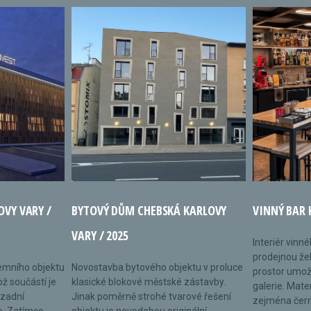
OVY VARY /
BYTOVÝ DŮM CHEBSKÁ KARLOVY
VINNÝ BAR 
VARY / 2025
Interiér vinn
prodejnou žel
remního objektu
Novostavba bytového objektu v proluce
prostor umož
ož součástí je
klasické blokové městské zástavby.
galerie. Mate
 zadní
Jinak poměrně strohé tvarové řešení
zejména černé