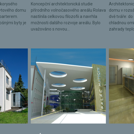
lkorysého
Koncepční architektonická studie
Architektonic
bytového domu
přírodního volnočasového areálu Rolava
domu v rozsá
parterem.
nastínila celkovou filozofii a navrhla
dvě tváře: do 
lošnými byty je
možnosti dalšího rozvoje areálu. Bylo
chladnou omí
uvažováno s novou...
zahrady tepl