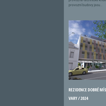
provozně-technické křídl
provozní budovy jsou...
REZIDENCE DOBRÉ MÍ
VARY / 2024