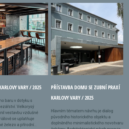
KARLOVY VARY / 2025
PŘÍSTAVBA DOMU SE ZUBNÍ PRAXÍ
KARLOVY VARY / 2025
ého baru v dotyku s
ezářství. Velkorysý
Hlavním tématem návrhu je dialog
nil vestavbu vzdušné
původního historického objektu a
riálově se uplatňuje
doplněného minimalistického novotvaru
 železo a přírodní...