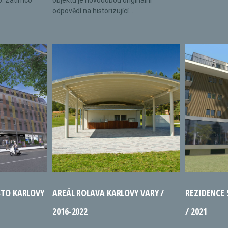
o. Zatímco
objektu je novodobou originální
odpovědí na historizující...
STO KARLOVY
AREÁL ROLAVA KARLOVY VARY /
REZIDENCE
2016-2022
/ 2021