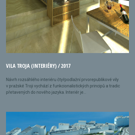
VILA TROJA (INTERIÉRY) / 2017
Návrh rozsáhlého interiéru čtyřpodlažní prvorepublikové vily
v pražské Troji vychází z funkcionalistických principů a tradic
přetavených do nového jazyka. Interiér je...