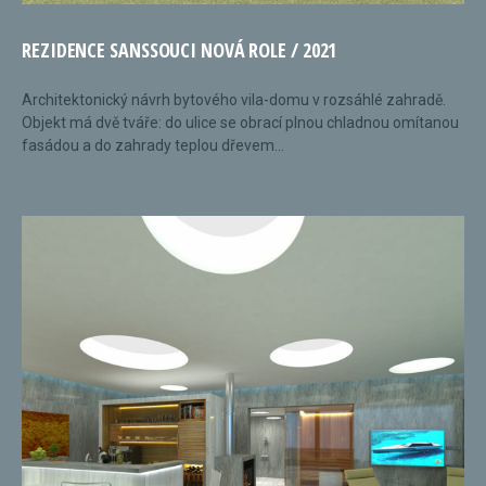
REZIDENCE SANSSOUCI NOVÁ ROLE / 2021
Architektonický návrh bytového vila-domu v rozsáhlé zahradě.
Objekt má dvě tváře: do ulice se obrací plnou chladnou omítanou
fasádou a do zahrady teplou dřevem...