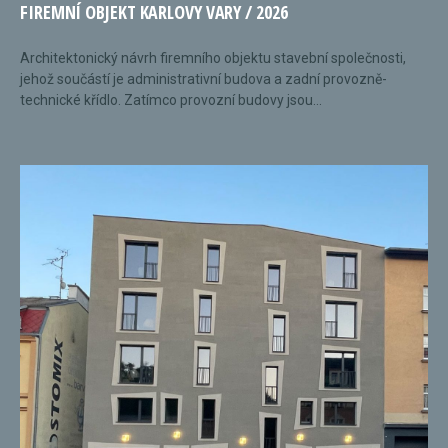
FIREMNÍ OBJEKT KARLOVY VARY / 2026
Architektonický návrh firemního objektu stavební společnosti,
jehož součástí je administrativní budova a zadní provozně-
technické křídlo. Zatímco provozní budovy jsou...