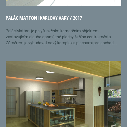
PALÁC MATTONI KARLOVY VARY / 2017
Palác Mattoni je polyfunkčním komerčním objektem
zastavujícím dlouho opomíjené plochy širšího centra města.
Záměrem je vybudovat nový komplex s plochami pro obchod,...