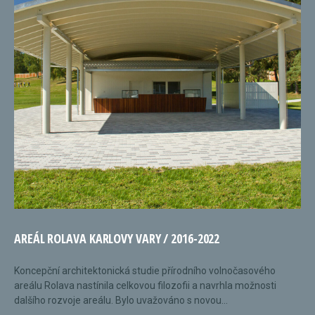
AREÁL ROLAVA KARLOVY VARY / 2016-2022
Koncepční architektonická studie přírodního volnočasového
areálu Rolava nastínila celkovou filozofii a navrhla možnosti
dalšího rozvoje areálu. Bylo uvažováno s novou...