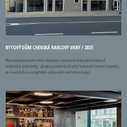
BYTOVÝ DŮM CHEBSKÁ KARLOVY VARY / 2025
Novostavba bytového objektu v proluce klasické blokové
městské zástavby. Jinak poměrně strohé tvarové řešení objektu
je novodobou originální odpovědí na historizující...