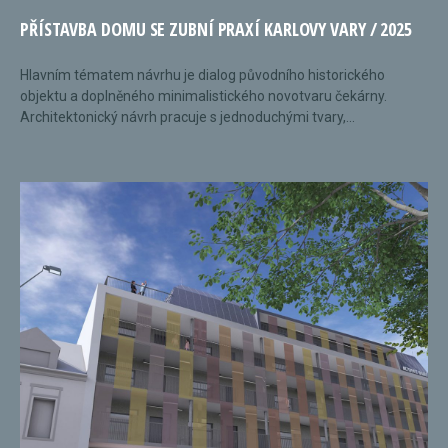
PŘÍSTAVBA DOMU SE ZUBNÍ PRAXÍ KARLOVY VARY / 2025
Hlavním tématem návrhu je dialog původního historického
objektu a doplněného minimalistického novotvaru čekárny.
Architektonický návrh pracuje s jednoduchými tvary,...