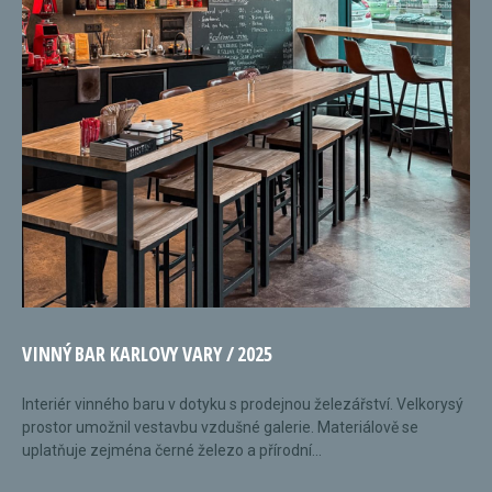
VINNÝ BAR KARLOVY VARY / 2025
Interiér vinného baru v dotyku s prodejnou železářství. Velkorysý
prostor umožnil vestavbu vzdušné galerie. Materiálově se
uplatňuje zejména černé železo a přírodní...