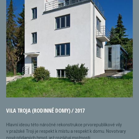
VILA TROJA (RODINNÉ DOMY) / 2017
Hlavní ideou této náročné rekonstrukce prvorepublikové vily
v pražské Troji je respekt k místu a respekt k domu. Novotvary
nově přidaných hmot, jež rozšiřují možnosti...