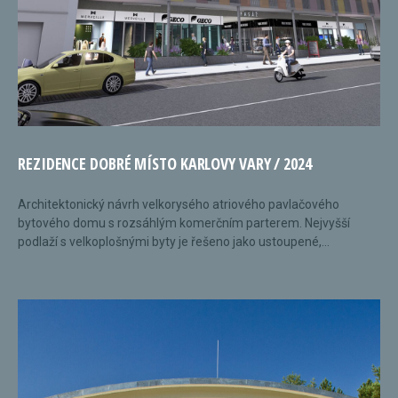
REZIDENCE DOBRÉ MÍSTO KARLOVY VARY / 2024
Architektonický návrh velkorysého atriového pavlačového
bytového domu s rozsáhlým komerčním parterem. Nejvyšší
podlaží s velkoplošnými byty je řešeno jako ustoupené,...