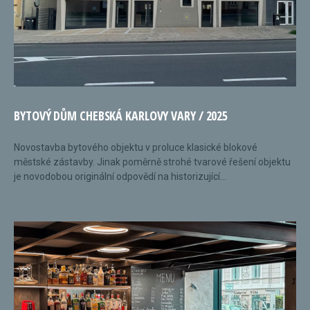
BYTOVÝ DŮM CHEBSKÁ KARLOVY VARY / 2025
Novostavba bytového objektu v proluce klasické blokové
městské zástavby. Jinak poměrně strohé tvarové řešení objektu
je novodobou originální odpovědí na historizující...