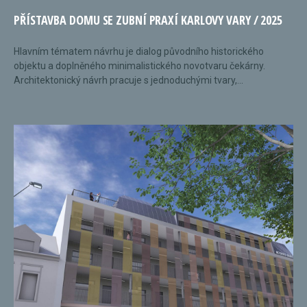
PŘÍSTAVBA DOMU SE ZUBNÍ PRAXÍ KARLOVY VARY / 2025
Hlavním tématem návrhu je dialog původního historického
objektu a doplněného minimalistického novotvaru čekárny.
Architektonický návrh pracuje s jednoduchými tvary,...