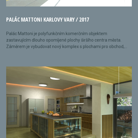
PALÁC MATTONI KARLOVY VARY / 2017
Palác Mattoni je polyfunkčním komerčním objektem
zastavujícím dlouho opomíjené plochy širšího centra města.
Záměrem je vybudovat nový komplex s plochami pro obchod,...