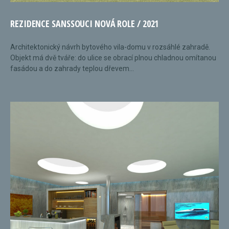
REZIDENCE SANSSOUCI NOVÁ ROLE / 2021
Architektonický návrh bytového vila-domu v rozsáhlé zahradě.
Objekt má dvě tváře: do ulice se obrací plnou chladnou omítanou
fasádou a do zahrady teplou dřevem...