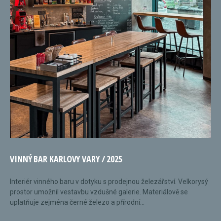
VINNÝ BAR KARLOVY VARY / 2025
Interiér vinného baru v dotyku s prodejnou železářství. Velkorysý
prostor umožnil vestavbu vzdušné galerie. Materiálově se
uplatňuje zejména černé železo a přírodní...