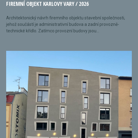
FIREMNÍ OBJEKT KARLOVY VARY / 2026
Architektonický návrh firemního objektu stavební společnosti,
jehož součástí je administrativní budova a zadní provozně-
technické křídlo. Zatímco provozní budovy jsou...