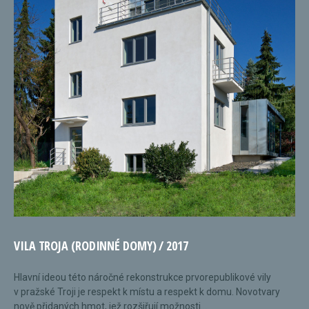
VILA TROJA (RODINNÉ DOMY) / 2017
Hlavní ideou této náročné rekonstrukce prvorepublikové vily
v pražské Troji je respekt k místu a respekt k domu. Novotvary
nově přidaných hmot, jež rozšiřují možnosti...