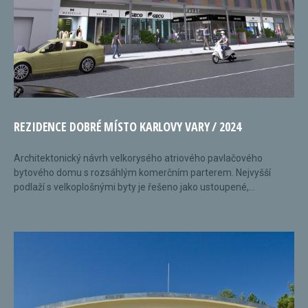
REZIDENCE DOBRÉ MÍSTO KARLOVY VARY / 2024
Architektonický návrh velkorysého atriového pavlačového
bytového domu s rozsáhlým komerčním parterem. Nejvyšší
podlaží s velkoplošnými byty je řešeno jako ustoupené,...