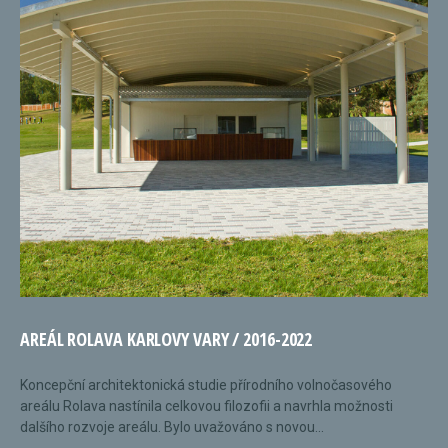
AREÁL ROLAVA KARLOVY VARY / 2016-2022
Koncepční architektonická studie přírodního volnočasového
areálu Rolava nastínila celkovou filozofii a navrhla možnosti
dalšího rozvoje areálu. Bylo uvažováno s novou...