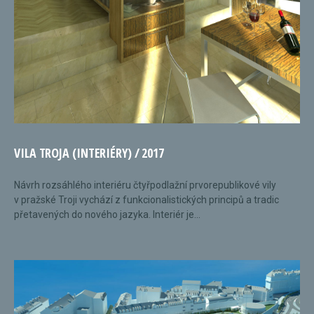
VILA TROJA (INTERIÉRY) / 2017
Návrh rozsáhlého interiéru čtyřpodlažní prvorepublikové vily
v pražské Troji vychází z funkcionalistických principů a tradic
přetavených do nového jazyka. Interiér je...