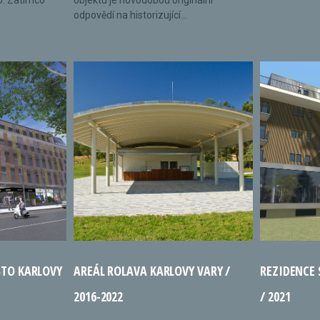
o. Zatímco
objektu je novodobou originální
odpovědí na historizující...
STO KARLOVY
AREÁL ROLAVA KARLOVY VARY /
REZIDENCE
2016-2022
/ 2021