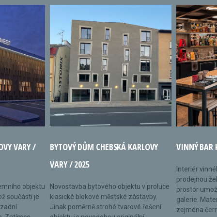
OVY VARY /
BYTOVÝ DŮM CHEBSKÁ KARLOVY
VINNÝ BAR 
VARY / 2025
Interiér vinn
prodejnou žel
remního objektu
Novostavba bytového objektu v proluce
prostor umož
ož součástí je
klasické blokové městské zástavby.
galerie. Mate
 zadní
Jinak poměrně strohé tvarové řešení
zejména černé