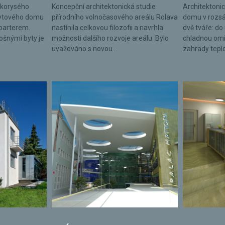
lkorysého
Koncepční architektonická studie
Architektonic
bytového domu
přírodního volnočasového areálu Rolava
domu v rozsá
parterem.
nastínila celkovou filozofii a navrhla
dvě tváře: do 
lošnými byty je
možnosti dalšího rozvoje areálu. Bylo
chladnou omí
uvažováno s novou...
zahrady tepl