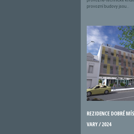
provozně-technické křídl
provozní budovy jsou...
REZIDENCE DOBRÉ MÍ
VARY / 2024