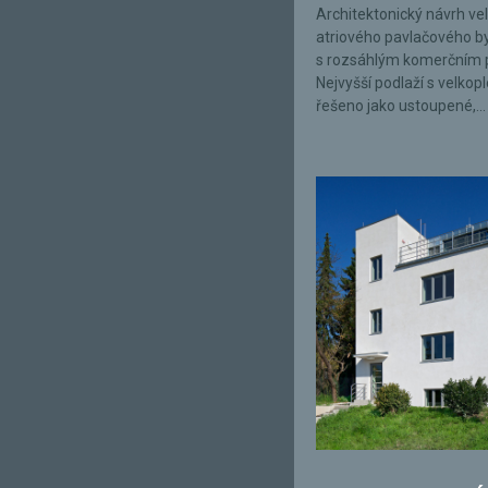
Architektonický návrh ve
atriového pavlačového 
s rozsáhlým komerčním 
Nejvyšší podlaží s velkop
řešeno jako ustoupené,...