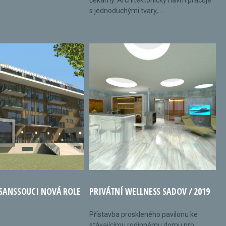
čekárny. Architektonický návrh pracuje
s jednoduchými tvary,...
 SANSSOUCI NOVÁ ROLE
PRIVÁTNÍ WELLNESS SADOV / 2019
Přístavba proskleného pavilonu ke
stávajícímu rodinnému domu pro