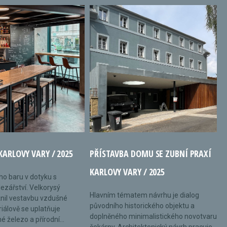
KARLOVY VARY / 2025
PŘÍSTAVBA DOMU SE ZUBNÍ PRAXÍ
KARLOVY VARY / 2025
ého baru v dotyku s
ezářství. Velkorysý
Hlavním tématem návrhu je dialog
nil vestavbu vzdušné
původního historického objektu a
riálově se uplatňuje
doplněného minimalistického novotvaru
 železo a přírodní...