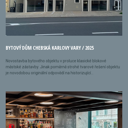
BYTOVÝ DŮM CHEBSKÁ KARLOVY VARY / 2025
Novostavba bytového objektu v proluce klasické blokové
městské zástavby. Jinak poměrně strohé tvarové řešení objektu
je novodobou originální odpovědí na historizující...