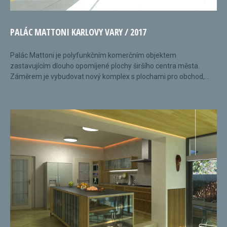
PALÁC MATTONI KARLOVY VARY / 2017
Palác Mattoni je polyfunkčním komerčním objektem
zastavujícím dlouho opomíjené plochy širšího centra města.
Záměrem je vybudovat nový komplex s plochami pro obchod,...