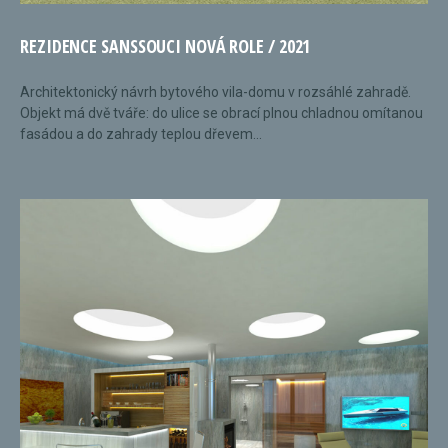
REZIDENCE SANSSOUCI NOVÁ ROLE / 2021
Architektonický návrh bytového vila-domu v rozsáhlé zahradě.
Objekt má dvě tváře: do ulice se obrací plnou chladnou omítanou
fasádou a do zahrady teplou dřevem...