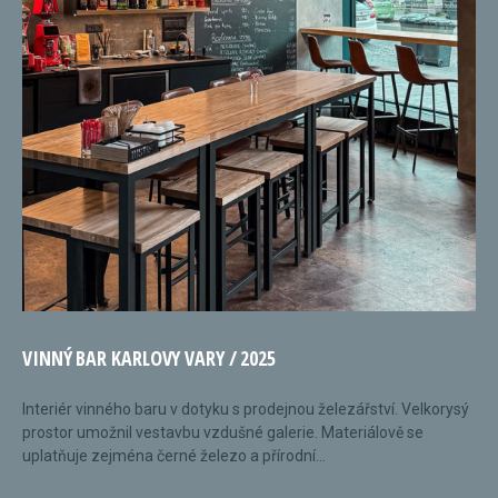
VINNÝ BAR KARLOVY VARY / 2025
Interiér vinného baru v dotyku s prodejnou železářství. Velkorysý
prostor umožnil vestavbu vzdušné galerie. Materiálově se
uplatňuje zejména černé železo a přírodní...