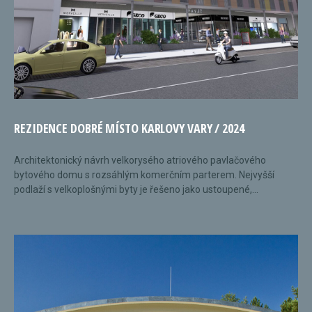
REZIDENCE DOBRÉ MÍSTO KARLOVY VARY / 2024
Architektonický návrh velkorysého atriového pavlačového
bytového domu s rozsáhlým komerčním parterem. Nejvyšší
podlaží s velkoplošnými byty je řešeno jako ustoupené,...