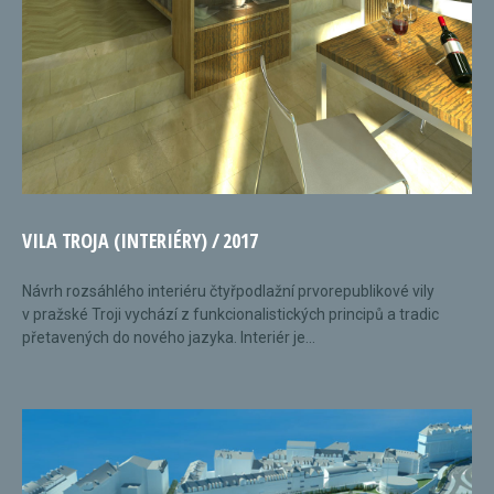
VILA TROJA (INTERIÉRY) / 2017
Návrh rozsáhlého interiéru čtyřpodlažní prvorepublikové vily
v pražské Troji vychází z funkcionalistických principů a tradic
přetavených do nového jazyka. Interiér je...