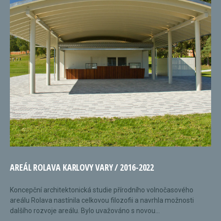
AREÁL ROLAVA KARLOVY VARY / 2016-2022
Koncepční architektonická studie přírodního volnočasového
areálu Rolava nastínila celkovou filozofii a navrhla možnosti
dalšího rozvoje areálu. Bylo uvažováno s novou...