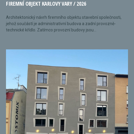
FIREMNÍ OBJEKT KARLOVY VARY / 2026
Architektonický návrh firemního objektu stavební společnosti,
jehož součástí je administrativní budova a zadní provozně-
technické křídlo. Zatímco provozní budovy jsou...