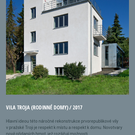
VILA TROJA (RODINNÉ DOMY) / 2017
Hlavní ideou této náročné rekonstrukce prvorepublikové vily
v pražské Troji je respekt k místu a respekt k domu. Novotvary
nově přidaných hmot, jež rozšiřují možnosti...