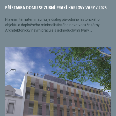
PŘÍSTAVBA DOMU SE ZUBNÍ PRAXÍ KARLOVY VARY / 2025
Hlavním tématem návrhu je dialog původního historického
objektu a doplněného minimalistického novotvaru čekárny.
Architektonický návrh pracuje s jednoduchými tvary,...