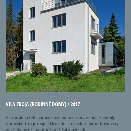
VILA TROJA (RODINNÉ DOMY) / 2017
Hlavní ideou této náročné rekonstrukce prvorepublikové vily
v pražské Troji je respekt k místu a respekt k domu. Novotvary
nově přidaných hmot, jež rozšiřují možnosti...