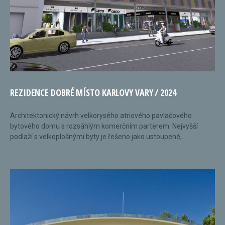
REZIDENCE DOBRÉ MÍSTO KARLOVY VARY / 2024
Architektonický návrh velkorysého atriového pavlačového
bytového domu s rozsáhlým komerčním parterem. Nejvyšší
podlaží s velkoplošnými byty je řešeno jako ustoupené,...