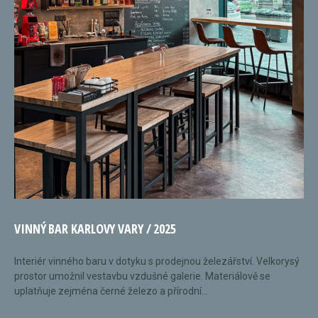
VINNÝ BAR KARLOVY VARY / 2025
Interiér vinného baru v dotyku s prodejnou železářství. Velkorysý
prostor umožnil vestavbu vzdušné galerie. Materiálově se
uplatňuje zejména černé železo a přírodní...