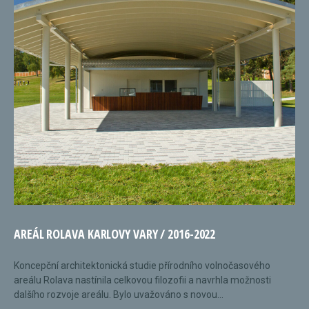
AREÁL ROLAVA KARLOVY VARY / 2016-2022
Koncepční architektonická studie přírodního volnočasového
areálu Rolava nastínila celkovou filozofii a navrhla možnosti
dalšího rozvoje areálu. Bylo uvažováno s novou...