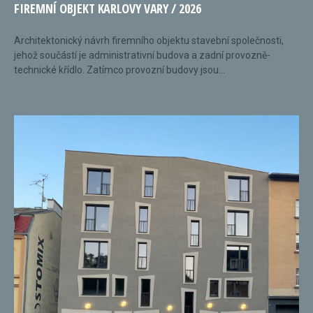
FIREMNÍ OBJEKT KARLOVY VARY / 2026
Architektonický návrh firemního objektu stavební společnosti,
jehož součástí je administrativní budova a zadní provozně-
technické křídlo. Zatímco provozní budovy jsou...