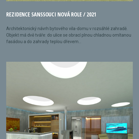
REZIDENCE SANSSOUCI NOVÁ ROLE / 2021
Architektonický návrh bytového vila-domu v rozsáhlé zahradě.
Objekt má dvě tváře: do ulice se obrací plnou chladnou omítanou
fasádou a do zahrady teplou dřevem...