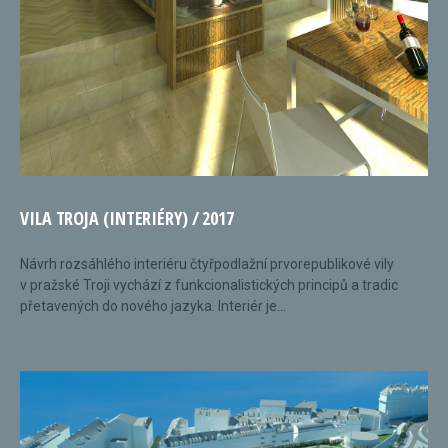
VILA TROJA (INTERIÉRY) / 2017
Návrh rozsáhlého interiéru čtyřpodlažní prvorepublikové vily
v pražské Troji vychází z funkcionalistických principů a tradic
přetavených do nového jazyka. Interiér je...