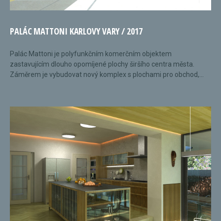
PALÁC MATTONI KARLOVY VARY / 2017
Palác Mattoni je polyfunkčním komerčním objektem
zastavujícím dlouho opomíjené plochy širšího centra města.
Záměrem je vybudovat nový komplex s plochami pro obchod,...