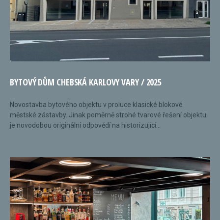
BYTOVÝ DŮM CHEBSKÁ KARLOVY VARY / 2025
Novostavba bytového objektu v proluce klasické blokové
městské zástavby. Jinak poměrně strohé tvarové řešení objektu
je novodobou originální odpovědí na historizující...