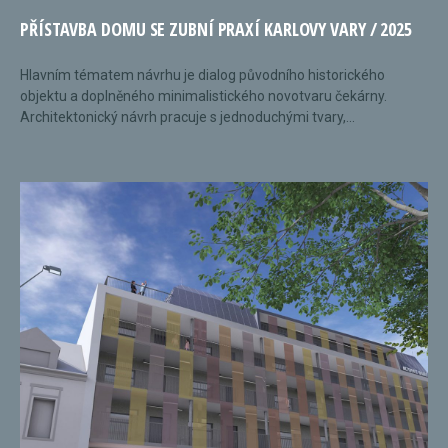
PŘÍSTAVBA DOMU SE ZUBNÍ PRAXÍ KARLOVY VARY / 2025
Hlavním tématem návrhu je dialog původního historického
objektu a doplněného minimalistického novotvaru čekárny.
Architektonický návrh pracuje s jednoduchými tvary,...