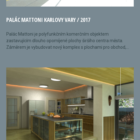
PALÁC MATTONI KARLOVY VARY / 2017
Palác Mattoni je polyfunkčním komerčním objektem
zastavujícím dlouho opomíjené plochy širšího centra města.
Záměrem je vybudovat nový komplex s plochami pro obchod,...