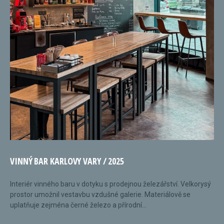
VINNÝ BAR KARLOVY VARY / 2025
Interiér vinného baru v dotyku s prodejnou železářství. Velkorysý
prostor umožnil vestavbu vzdušné galerie. Materiálově se
uplatňuje zejména černé železo a přírodní...