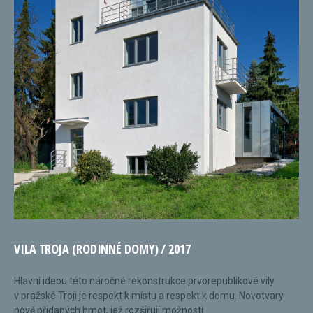
VILA TROJA (RODINNÉ DOMY) / 2017
Hlavní ideou této náročné rekonstrukce prvorepublikové vily
v pražské Troji je respekt k místu a respekt k domu. Novotvary
nově přidaných hmot, jež rozšiřují možnosti...