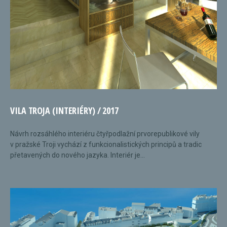
VILA TROJA (INTERIÉRY) / 2017
Návrh rozsáhlého interiéru čtyřpodlažní prvorepublikové vily
v pražské Troji vychází z funkcionalistických principů a tradic
přetavených do nového jazyka. Interiér je...