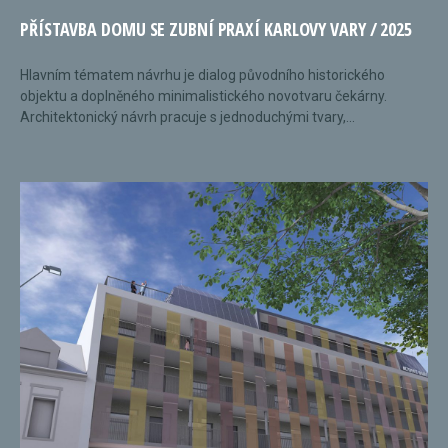
PŘÍSTAVBA DOMU SE ZUBNÍ PRAXÍ KARLOVY VARY / 2025
Hlavním tématem návrhu je dialog původního historického
objektu a doplněného minimalistického novotvaru čekárny.
Architektonický návrh pracuje s jednoduchými tvary,...