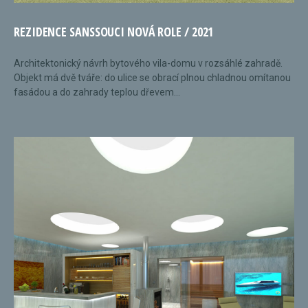
REZIDENCE SANSSOUCI NOVÁ ROLE / 2021
Architektonický návrh bytového vila-domu v rozsáhlé zahradě.
Objekt má dvě tváře: do ulice se obrací plnou chladnou omítanou
fasádou a do zahrady teplou dřevem...