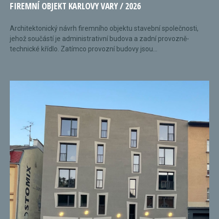
FIREMNÍ OBJEKT KARLOVY VARY / 2026
Architektonický návrh firemního objektu stavební společnosti,
jehož součástí je administrativní budova a zadní provozně-
technické křídlo. Zatímco provozní budovy jsou...