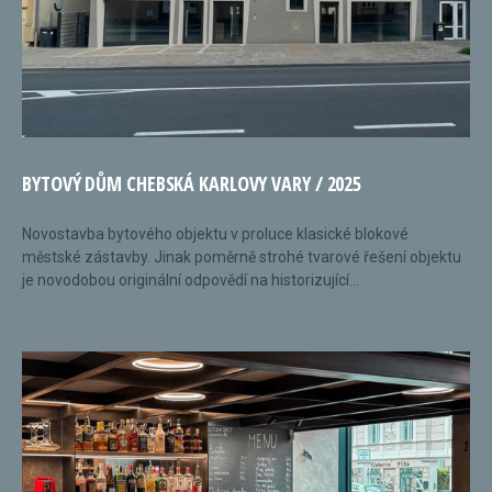
BYTOVÝ DŮM CHEBSKÁ KARLOVY VARY / 2025
Novostavba bytového objektu v proluce klasické blokové
městské zástavby. Jinak poměrně strohé tvarové řešení objektu
je novodobou originální odpovědí na historizující...