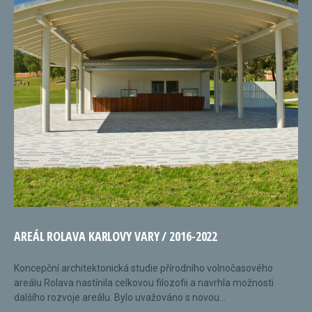
AREÁL ROLAVA KARLOVY VARY / 2016-2022
Koncepční architektonická studie přírodního volnočasového
areálu Rolava nastínila celkovou filozofii a navrhla možnosti
dalšího rozvoje areálu. Bylo uvažováno s novou...