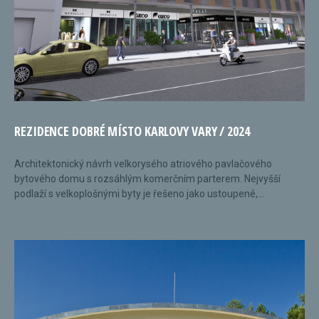
REZIDENCE DOBRÉ MÍSTO KARLOVY VARY / 2024
Architektonický návrh velkorysého atriového pavlačového
bytového domu s rozsáhlým komerčním parterem. Nejvyšší
podlaží s velkoplošnými byty je řešeno jako ustoupené,...