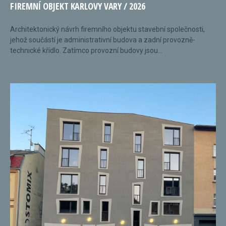
FIREMNÍ OBJEKT KARLOVY VARY / 2026
Architektonický návrh firemního objektu stavební společnosti,
jehož součástí je administrativní budova a zadní provozně-
technické křídlo. Zatímco provozní budovy jsou...