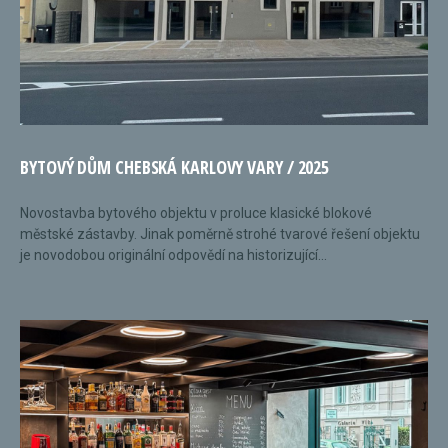
BYTOVÝ DŮM CHEBSKÁ KARLOVY VARY / 2025
Novostavba bytového objektu v proluce klasické blokové
městské zástavby. Jinak poměrně strohé tvarové řešení objektu
je novodobou originální odpovědí na historizující...