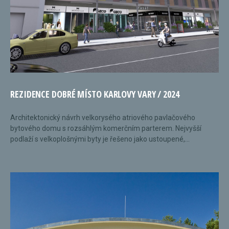
REZIDENCE DOBRÉ MÍSTO KARLOVY VARY / 2024
Architektonický návrh velkorysého atriového pavlačového
bytového domu s rozsáhlým komerčním parterem. Nejvyšší
podlaží s velkoplošnými byty je řešeno jako ustoupené,...