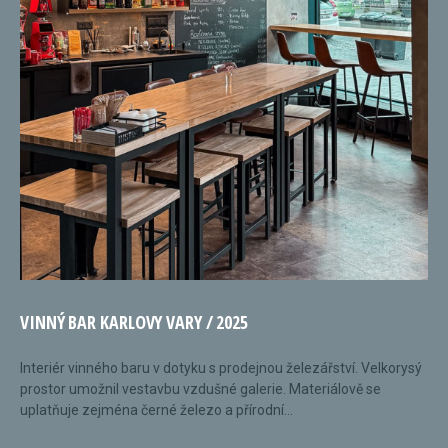
VINNÝ BAR KARLOVY VARY / 2025
Interiér vinného baru v dotyku s prodejnou železářství. Velkorysý
prostor umožnil vestavbu vzdušné galerie. Materiálově se
uplatňuje zejména černé železo a přírodní...