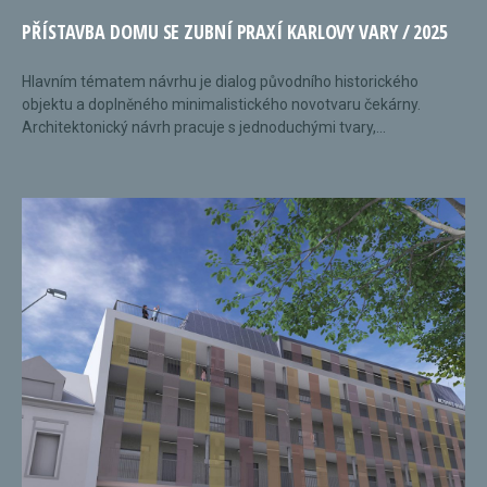
PŘÍSTAVBA DOMU SE ZUBNÍ PRAXÍ KARLOVY VARY / 2025
Hlavním tématem návrhu je dialog původního historického
objektu a doplněného minimalistického novotvaru čekárny.
Architektonický návrh pracuje s jednoduchými tvary,...