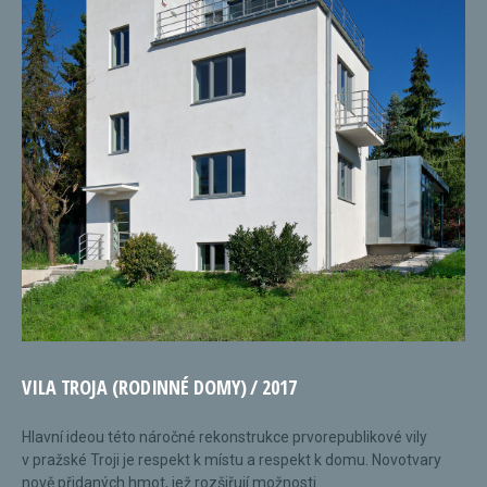
VILA TROJA (RODINNÉ DOMY) / 2017
Hlavní ideou této náročné rekonstrukce prvorepublikové vily
v pražské Troji je respekt k místu a respekt k domu. Novotvary
nově přidaných hmot, jež rozšiřují možnosti...