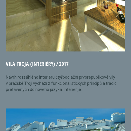
VILA TROJA (INTERIÉRY) / 2017
Návrh rozsáhlého interiéru čtyřpodlažní prvorepublikové vily
v pražské Troji vychází z funkcionalistických principů a tradic
přetavených do nového jazyka. Interiér je...