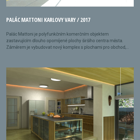
PALÁC MATTONI KARLOVY VARY / 2017
Palác Mattoni je polyfunkčním komerčním objektem
zastavujícím dlouho opomíjené plochy širšího centra města.
Záměrem je vybudovat nový komplex s plochami pro obchod,...