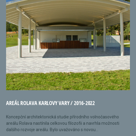
AREÁL ROLAVA KARLOVY VARY / 2016-2022
Koncepční architektonická studie přírodního volnočasového
areálu Rolava nastínila celkovou filozofii a navrhla možnosti
dalšího rozvoje areálu. Bylo uvažováno s novou...