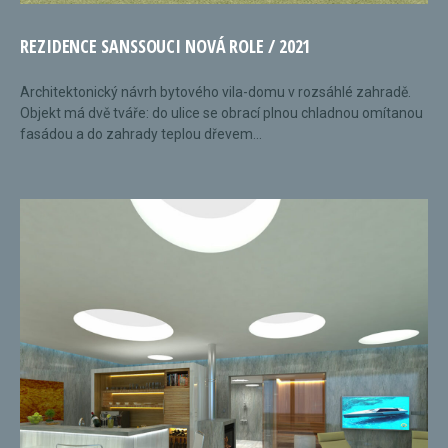
REZIDENCE SANSSOUCI NOVÁ ROLE / 2021
Architektonický návrh bytového vila-domu v rozsáhlé zahradě.
Objekt má dvě tváře: do ulice se obrací plnou chladnou omítanou
fasádou a do zahrady teplou dřevem...