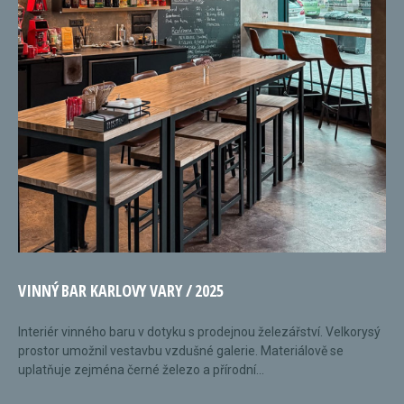
VINNÝ BAR KARLOVY VARY / 2025
Interiér vinného baru v dotyku s prodejnou železářství. Velkorysý
prostor umožnil vestavbu vzdušné galerie. Materiálově se
uplatňuje zejména černé železo a přírodní...