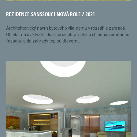
REZIDENCE SANSSOUCI NOVÁ ROLE / 2021
Architektonický návrh bytového vila-domu v rozsáhlé zahradě.
Objekt má dvě tváře: do ulice se obrací plnou chladnou omítanou
fasádou a do zahrady teplou dřevem...