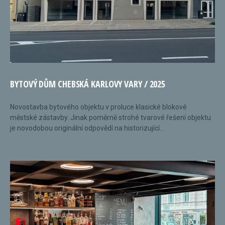
BYTOVÝ DŮM CHEBSKÁ KARLOVY VARY / 2025
Novostavba bytového objektu v proluce klasické blokové
městské zástavby. Jinak poměrně strohé tvarové řešení objektu
je novodobou originální odpovědí na historizující...