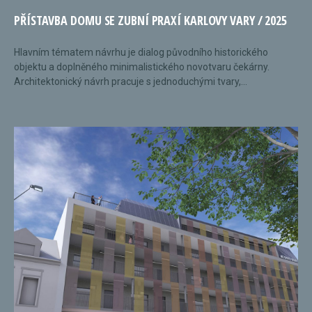
PŘÍSTAVBA DOMU SE ZUBNÍ PRAXÍ KARLOVY VARY / 2025
Hlavním tématem návrhu je dialog původního historického
objektu a doplněného minimalistického novotvaru čekárny.
Architektonický návrh pracuje s jednoduchými tvary,...