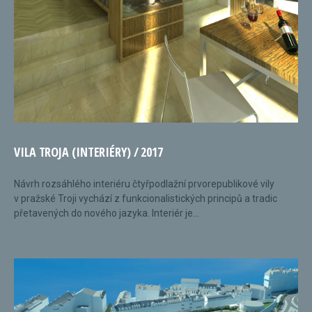
VILA TROJA (INTERIÉRY) / 2017
Návrh rozsáhlého interiéru čtyřpodlažní prvorepublikové vily
v pražské Troji vychází z funkcionalistických principů a tradic
přetavených do nového jazyka. Interiér je...