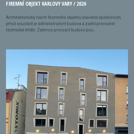
FIREMNÍ OBJEKT KARLOVY VARY / 2026
Architektonický návrh firemního objektu stavební společnosti,
jehož součástí je administrativní budova a zadní provozně-
technické křídlo. Zatímco provozní budovy jsou...