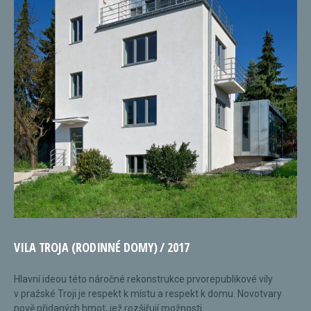
VILA TROJA (RODINNÉ DOMY) / 2017
Hlavní ideou této náročné rekonstrukce prvorepublikové vily
v pražské Troji je respekt k místu a respekt k domu. Novotvary
nově přidaných hmot, jež rozšiřují možnosti...