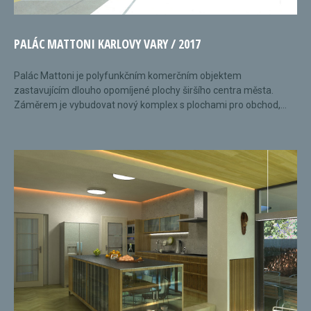
PALÁC MATTONI KARLOVY VARY / 2017
Palác Mattoni je polyfunkčním komerčním objektem
zastavujícím dlouho opomíjené plochy širšího centra města.
Záměrem je vybudovat nový komplex s plochami pro obchod,...