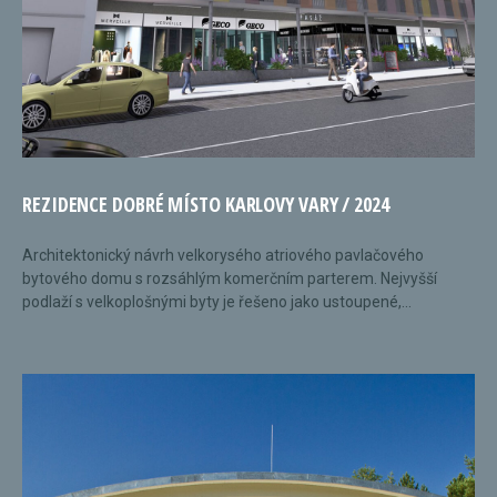
REZIDENCE DOBRÉ MÍSTO KARLOVY VARY / 2024
Architektonický návrh velkorysého atriového pavlačového
bytového domu s rozsáhlým komerčním parterem. Nejvyšší
podlaží s velkoplošnými byty je řešeno jako ustoupené,...