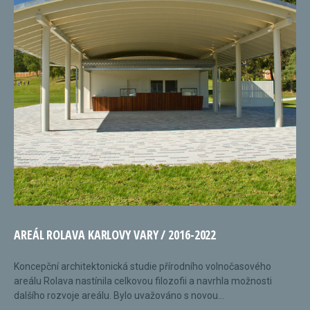
AREÁL ROLAVA KARLOVY VARY / 2016-2022
Koncepční architektonická studie přírodního volnočasového
areálu Rolava nastínila celkovou filozofii a navrhla možnosti
dalšího rozvoje areálu. Bylo uvažováno s novou...