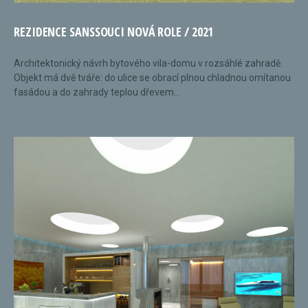
REZIDENCE SANSSOUCI NOVÁ ROLE / 2021
Architektonický návrh bytového vila-domu v rozsáhlé zahradě.
Objekt má dvě tváře: do ulice se obrací plnou chladnou omítanou
fasádou a do zahrady teplou dřevem...