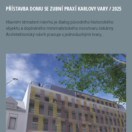
PŘÍSTAVBA DOMU SE ZUBNÍ PRAXÍ KARLOVY VARY / 2025
Hlavním tématem návrhu je dialog původního historického
objektu a doplněného minimalistického novotvaru čekárny.
Architektonický návrh pracuje s jednoduchými tvary,...