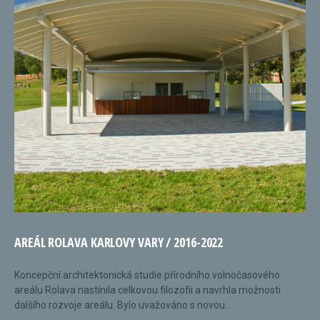
AREÁL ROLAVA KARLOVY VARY / 2016-2022
Koncepční architektonická studie přírodního volnočasového
areálu Rolava nastínila celkovou filozofii a navrhla možnosti
dalšího rozvoje areálu. Bylo uvažováno s novou...