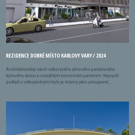
REZIDENCE DOBRÉ MÍSTO KARLOVY VARY / 2024
Architektonický návrh velkorysého atriového pavlačového
bytového domu s rozsáhlým komerčním parterem. Nejvyšší
podlaží s velkoplošnými byty je řešeno jako ustoupené,...