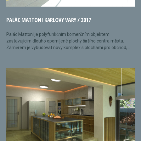
PALÁC MATTONI KARLOVY VARY / 2017
Palác Mattoni je polyfunkčním komerčním objektem
zastavujícím dlouho opomíjené plochy širšího centra města.
Záměrem je vybudovat nový komplex s plochami pro obchod,...