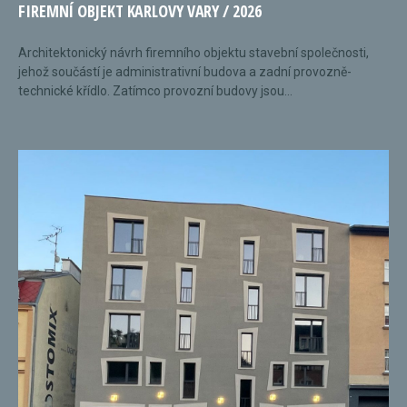
FIREMNÍ OBJEKT KARLOVY VARY / 2026
Architektonický návrh firemního objektu stavební společnosti,
jehož součástí je administrativní budova a zadní provozně-
technické křídlo. Zatímco provozní budovy jsou...