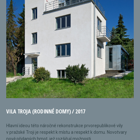
VILA TROJA (RODINNÉ DOMY) / 2017
Hlavní ideou této náročné rekonstrukce prvorepublikové vily
v pražské Troji je respekt k místu a respekt k domu. Novotvary
nově přidaných hmot, jež rozšiřují možnosti...