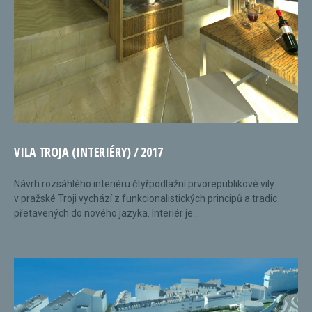
VILA TROJA (INTERIÉRY) / 2017
Návrh rozsáhlého interiéru čtyřpodlažní prvorepublikové vily
v pražské Troji vychází z funkcionalistických principů a tradic
přetavených do nového jazyka. Interiér je...