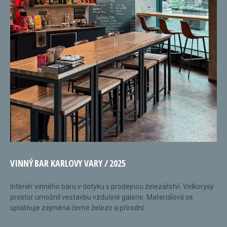
VINNÝ BAR KARLOVY VARY / 2025
Interiér vinného baru v dotyku s prodejnou železářství. Velkorysý
prostor umožnil vestavbu vzdušné galerie. Materiálově se
uplatňuje zejména černé železo a přírodní...