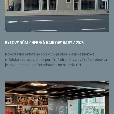
BYTOVÝ DŮM CHEBSKÁ KARLOVY VARY / 2025
Novostavba bytového objektu v proluce klasické blokové
městské zástavby. Jinak poměrně strohé tvarové řešení objektu
je novodobou originální odpovědí na historizující...