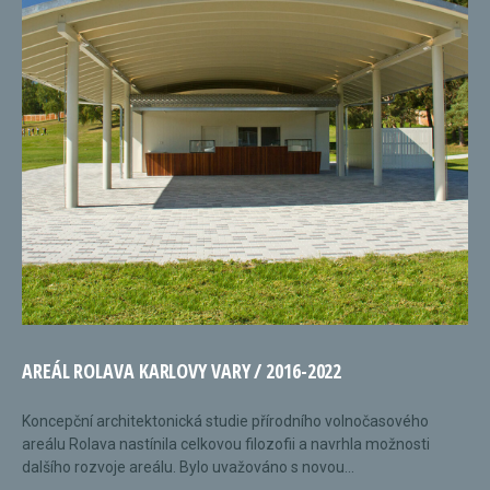
AREÁL ROLAVA KARLOVY VARY / 2016-2022
Koncepční architektonická studie přírodního volnočasového
areálu Rolava nastínila celkovou filozofii a navrhla možnosti
dalšího rozvoje areálu. Bylo uvažováno s novou...