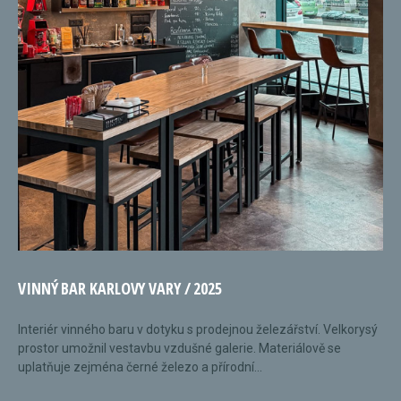
VINNÝ BAR KARLOVY VARY / 2025
Interiér vinného baru v dotyku s prodejnou železářství. Velkorysý
prostor umožnil vestavbu vzdušné galerie. Materiálově se
uplatňuje zejména černé železo a přírodní...