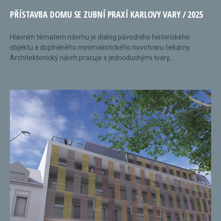
PŘÍSTAVBA DOMU SE ZUBNÍ PRAXÍ KARLOVY VARY / 2025
Hlavním tématem návrhu je dialog původního historického
objektu a doplněného minimalistického novotvaru čekárny.
Architektonický návrh pracuje s jednoduchými tvary,...