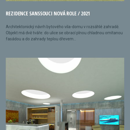
REZIDENCE SANSSOUCI NOVÁ ROLE / 2021
Architektonický návrh bytového vila-domu v rozsáhlé zahradě.
Objekt má dvě tváře: do ulice se obrací plnou chladnou omítanou
fasádou a do zahrady teplou dřevem...