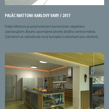
PALÁC MATTONI KARLOVY VARY / 2017
Palác Mattoni je polyfunkčním komerčním objektem
zastavujícím dlouho opomíjené plochy širšího centra města.
Záměrem je vybudovat nový komplex s plochami pro obchod,...