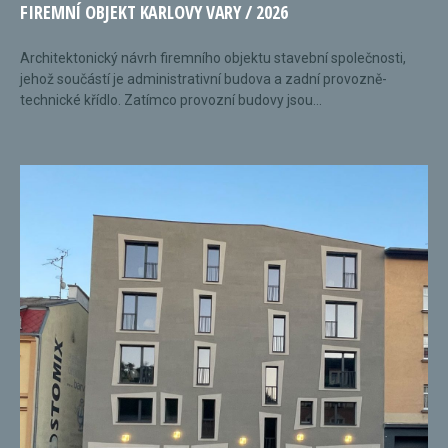
FIREMNÍ OBJEKT KARLOVY VARY / 2026
Architektonický návrh firemního objektu stavební společnosti,
jehož součástí je administrativní budova a zadní provozně-
technické křídlo. Zatímco provozní budovy jsou...