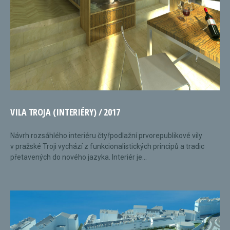
VILA TROJA (INTERIÉRY) / 2017
Návrh rozsáhlého interiéru čtyřpodlažní prvorepublikové vily
v pražské Troji vychází z funkcionalistických principů a tradic
přetavených do nového jazyka. Interiér je...