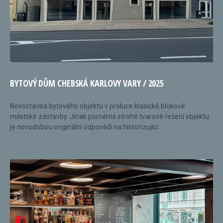
BYTOVÝ DŮM CHEBSKÁ KARLOVY VARY / 2025
Novostavba bytového objektu v proluce klasické blokové
městské zástavby. Jinak poměrně strohé tvarové řešení objektu
je novodobou originální odpovědí na historizující...