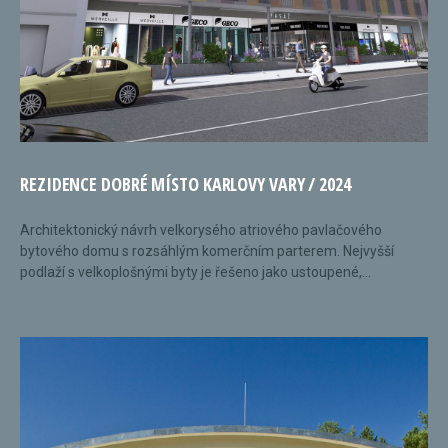
REZIDENCE DOBRÉ MÍSTO KARLOVY VARY / 2024
Architektonický návrh velkorysého atriového pavlačového
bytového domu s rozsáhlým komerčním parterem. Nejvyšší
podlaží s velkoplošnými byty je řešeno jako ustoupené,...