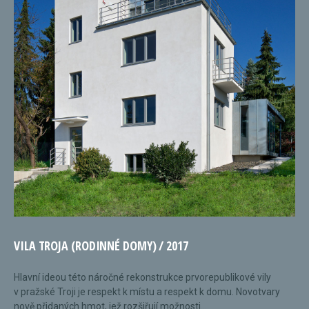
VILA TROJA (RODINNÉ DOMY) / 2017
Hlavní ideou této náročné rekonstrukce prvorepublikové vily
v pražské Troji je respekt k místu a respekt k domu. Novotvary
nově přidaných hmot, jež rozšiřují možnosti...