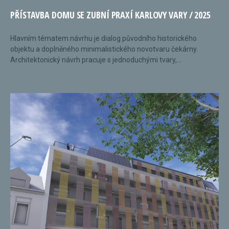
PŘÍSTAVBA DOMU SE ZUBNÍ PRAXÍ KARLOVY VARY / 2025
Hlavním tématem návrhu je dialog původního historického
objektu a doplněného minimalistického novotvaru čekárny.
Architektonický návrh pracuje s jednoduchými tvary,...