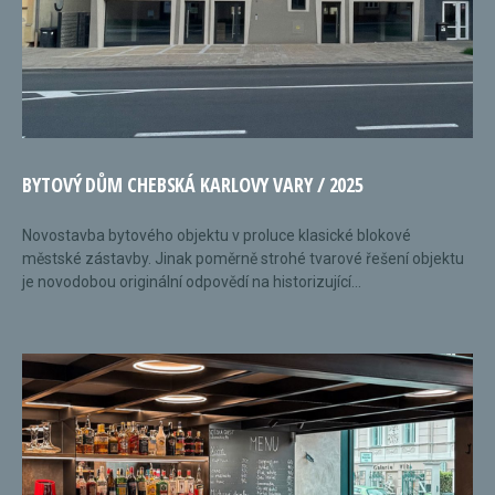
BYTOVÝ DŮM CHEBSKÁ KARLOVY VARY / 2025
Novostavba bytového objektu v proluce klasické blokové
městské zástavby. Jinak poměrně strohé tvarové řešení objektu
je novodobou originální odpovědí na historizující...