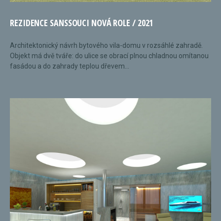
REZIDENCE SANSSOUCI NOVÁ ROLE / 2021
Architektonický návrh bytového vila-domu v rozsáhlé zahradě.
Objekt má dvě tváře: do ulice se obrací plnou chladnou omítanou
fasádou a do zahrady teplou dřevem...