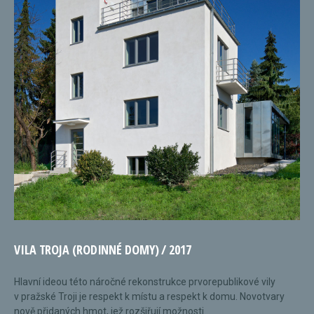
VILA TROJA (RODINNÉ DOMY) / 2017
Hlavní ideou této náročné rekonstrukce prvorepublikové vily
v pražské Troji je respekt k místu a respekt k domu. Novotvary
nově přidaných hmot, jež rozšiřují možnosti...