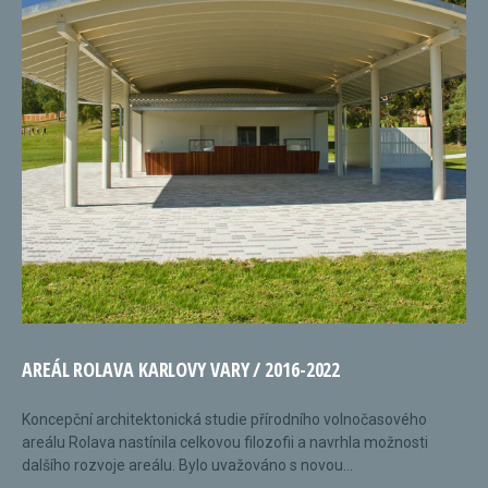
AREÁL ROLAVA KARLOVY VARY / 2016-2022
Koncepční architektonická studie přírodního volnočasového
areálu Rolava nastínila celkovou filozofii a navrhla možnosti
dalšího rozvoje areálu. Bylo uvažováno s novou...