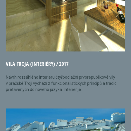
VILA TROJA (INTERIÉRY) / 2017
Návrh rozsáhlého interiéru čtyřpodlažní prvorepublikové vily
v pražské Troji vychází z funkcionalistických principů a tradic
přetavených do nového jazyka. Interiér je...