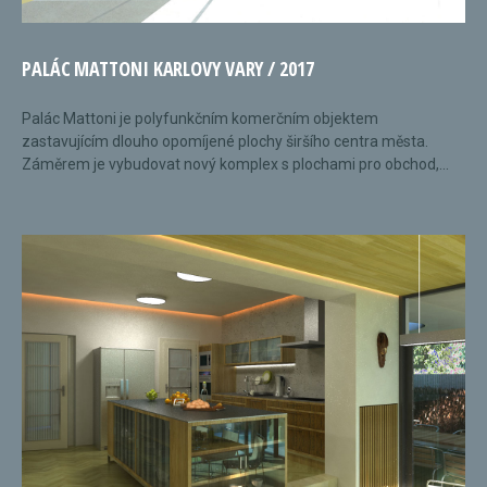
PALÁC MATTONI KARLOVY VARY / 2017
Palác Mattoni je polyfunkčním komerčním objektem
zastavujícím dlouho opomíjené plochy širšího centra města.
Záměrem je vybudovat nový komplex s plochami pro obchod,...