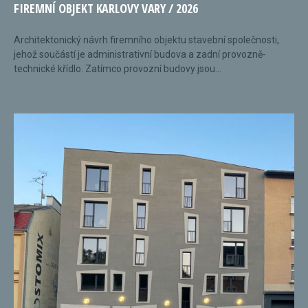
FIREMNÍ OBJEKT KARLOVY VARY / 2026
Architektonický návrh firemního objektu stavební společnosti,
jehož součástí je administrativní budova a zadní provozně-
technické křídlo. Zatímco provozní budovy jsou...