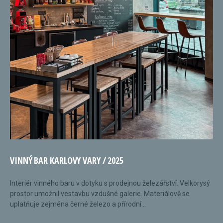
VINNÝ BAR KARLOVY VARY / 2025
Interiér vinného baru v dotyku s prodejnou železářství. Velkorysý
prostor umožnil vestavbu vzdušné galerie. Materiálově se
uplatňuje zejména černé železo a přírodní...