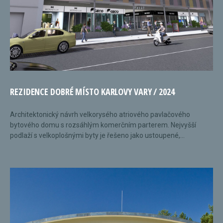
REZIDENCE DOBRÉ MÍSTO KARLOVY VARY / 2024
Architektonický návrh velkorysého atriového pavlačového
bytového domu s rozsáhlým komerčním parterem. Nejvyšší
podlaží s velkoplošnými byty je řešeno jako ustoupené,...