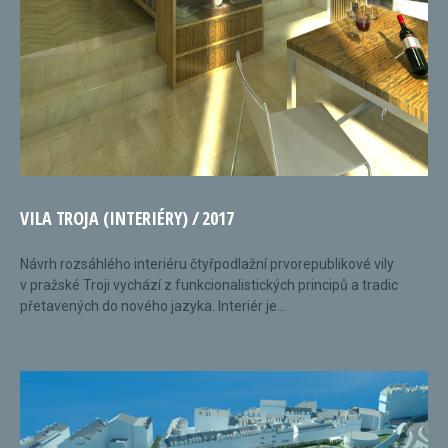
VILA TROJA (INTERIÉRY) / 2017
Návrh rozsáhlého interiéru čtyřpodlažní prvorepublikové vily
v pražské Troji vychází z funkcionalistických principů a tradic
přetavených do nového jazyka. Interiér je...