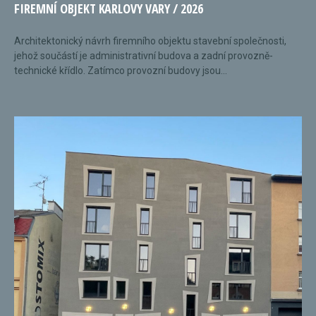
FIREMNÍ OBJEKT KARLOVY VARY / 2026
Architektonický návrh firemního objektu stavební společnosti,
jehož součástí je administrativní budova a zadní provozně-
technické křídlo. Zatímco provozní budovy jsou...