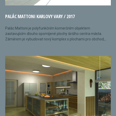
PALÁC MATTONI KARLOVY VARY / 2017
Palác Mattoni je polyfunkčním komerčním objektem
zastavujícím dlouho opomíjené plochy širšího centra města.
Záměrem je vybudovat nový komplex s plochami pro obchod,...