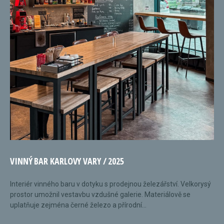
VINNÝ BAR KARLOVY VARY / 2025
Interiér vinného baru v dotyku s prodejnou železářství. Velkorysý
prostor umožnil vestavbu vzdušné galerie. Materiálově se
uplatňuje zejména černé železo a přírodní...