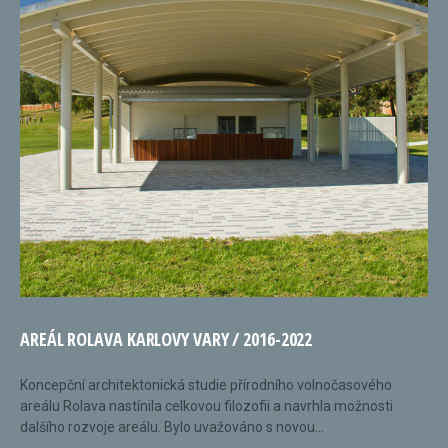
AREÁL ROLAVA KARLOVY VARY / 2016-2022
Koncepční architektonická studie přírodního volnočasového
areálu Rolava nastínila celkovou filozofii a navrhla možnosti
dalšího rozvoje areálu. Bylo uvažováno s novou...