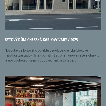
BYTOVÝ DŮM CHEBSKÁ KARLOVY VARY / 2025
Novostavba bytového objektu v proluce klasické blokové
městské zástavby. Jinak poměrně strohé tvarové řešení objektu
je novodobou originální odpovědí na historizující...