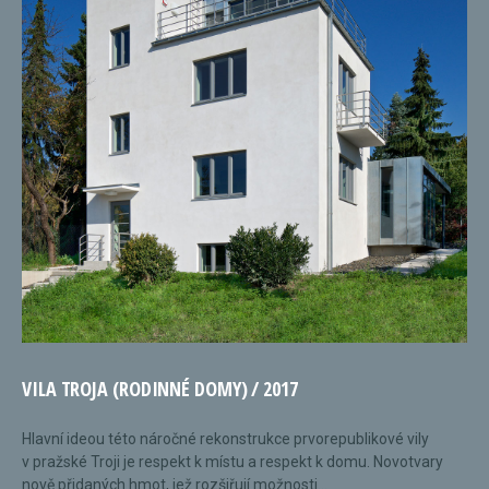
VILA TROJA (RODINNÉ DOMY) / 2017
Hlavní ideou této náročné rekonstrukce prvorepublikové vily
v pražské Troji je respekt k místu a respekt k domu. Novotvary
nově přidaných hmot, jež rozšiřují možnosti...