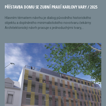
PŘÍSTAVBA DOMU SE ZUBNÍ PRAXÍ KARLOVY VARY / 2025
Hlavním tématem návrhu je dialog původního historického
objektu a doplněného minimalistického novotvaru čekárny.
Architektonický návrh pracuje s jednoduchými tvary,...