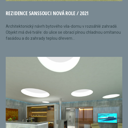
REZIDENCE SANSSOUCI NOVÁ ROLE / 2021
Architektonický návrh bytového vila-domu v rozsáhlé zahradě.
Objekt má dvě tváře: do ulice se obrací plnou chladnou omítanou
fasádou a do zahrady teplou dřevem...