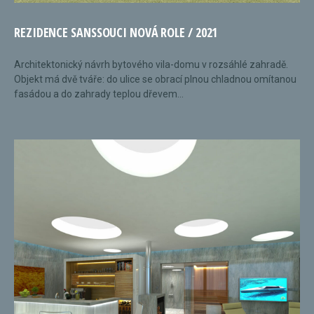
REZIDENCE SANSSOUCI NOVÁ ROLE / 2021
Architektonický návrh bytového vila-domu v rozsáhlé zahradě.
Objekt má dvě tváře: do ulice se obrací plnou chladnou omítanou
fasádou a do zahrady teplou dřevem...