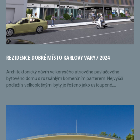
REZIDENCE DOBRÉ MÍSTO KARLOVY VARY / 2024
Architektonický návrh velkorysého atriového pavlačového
bytového domu s rozsáhlým komerčním parterem. Nejvyšší
podlaží s velkoplošnými byty je řešeno jako ustoupené,...