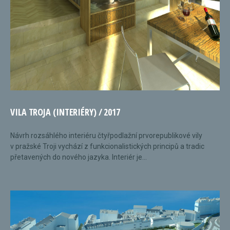
VILA TROJA (INTERIÉRY) / 2017
Návrh rozsáhlého interiéru čtyřpodlažní prvorepublikové vily
v pražské Troji vychází z funkcionalistických principů a tradic
přetavených do nového jazyka. Interiér je...