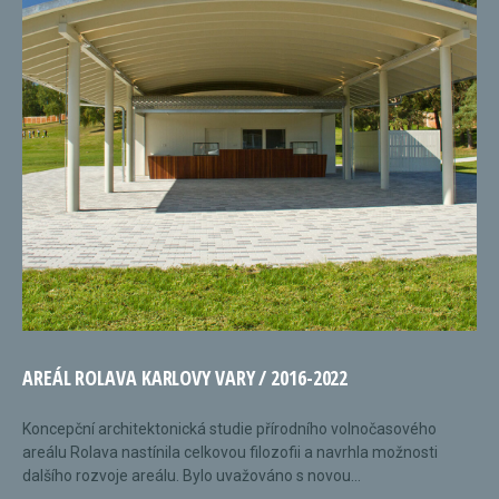
AREÁL ROLAVA KARLOVY VARY / 2016-2022
Koncepční architektonická studie přírodního volnočasového
areálu Rolava nastínila celkovou filozofii a navrhla možnosti
dalšího rozvoje areálu. Bylo uvažováno s novou...