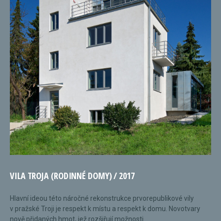
VILA TROJA (RODINNÉ DOMY) / 2017
Hlavní ideou této náročné rekonstrukce prvorepublikové vily
v pražské Troji je respekt k místu a respekt k domu. Novotvary
nově přidaných hmot, jež rozšiřují možnosti...