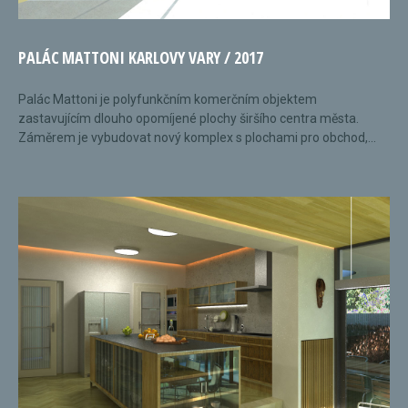
PALÁC MATTONI KARLOVY VARY / 2017
Palác Mattoni je polyfunkčním komerčním objektem
zastavujícím dlouho opomíjené plochy širšího centra města.
Záměrem je vybudovat nový komplex s plochami pro obchod,...