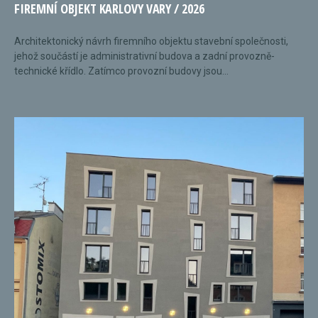
FIREMNÍ OBJEKT KARLOVY VARY / 2026
Architektonický návrh firemního objektu stavební společnosti,
jehož součástí je administrativní budova a zadní provozně-
technické křídlo. Zatímco provozní budovy jsou...