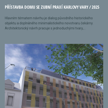
PŘÍSTAVBA DOMU SE ZUBNÍ PRAXÍ KARLOVY VARY / 2025
Hlavním tématem návrhu je dialog původního historického
objektu a doplněného minimalistického novotvaru čekárny.
Architektonický návrh pracuje s jednoduchými tvary,...