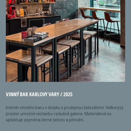
VINNÝ BAR KARLOVY VARY / 2025
Interiér vinného baru v dotyku s prodejnou železářství. Velkorysý
prostor umožnil vestavbu vzdušné galerie. Materiálově se
uplatňuje zejména černé železo a přírodní...