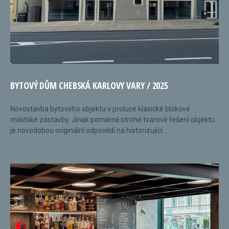
BYTOVÝ DŮM CHEBSKÁ KARLOVY VARY / 2025
Novostavba bytového objektu v proluce klasické blokové
městské zástavby. Jinak poměrně strohé tvarové řešení objektu
je novodobou originální odpovědí na historizující...