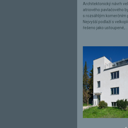
Architektonický návrh ve
atriového pavlačového 
s rozsáhlým komerčním 
Nejvyšší podlaží s velkop
řešeno jako ustoupené,...