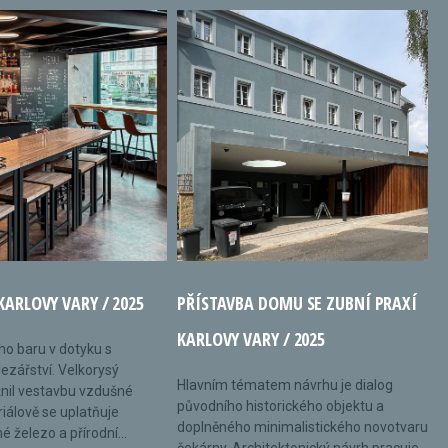
KARLOVY VARY / 2025
PŘÍSTAVBA DOMU SE ZUBNÍ PRAXÍ
KARLOVY VARY / 2025
ého baru v dotyku s
ezářství. Velkorysý
Hlavním tématem návrhu je dialog
nil vestavbu vzdušné
původního historického objektu a
riálově se uplatňuje
doplněného minimalistického novotvaru
 železo a přírodní...