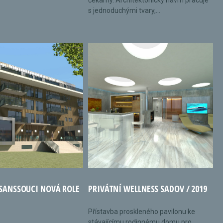
čekárny. Architektonický návrh pracuje
s jednoduchými tvary,...
 SANSSOUCI NOVÁ ROLE
PRIVÁTNÍ WELLNESS SADOV / 2019
Přístavba proskleného pavilonu ke
stávajícímu rodinnému domu pro