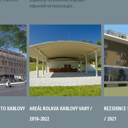
o. Zatímco
objektu je novodobou originální
odpovědí na historizující...
STO KARLOVY
AREÁL ROLAVA KARLOVY VARY /
REZIDENCE
2016-2022
/ 2021