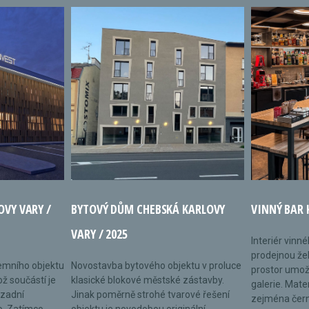
OVY VARY /
BYTOVÝ DŮM CHEBSKÁ KARLOVY
VINNÝ BAR 
VARY / 2025
Interiér vinn
prodejnou žel
remního objektu
Novostavba bytového objektu v proluce
prostor umož
ož součástí je
klasické blokové městské zástavby.
galerie. Mate
 zadní
Jinak poměrně strohé tvarové řešení
zejména černé