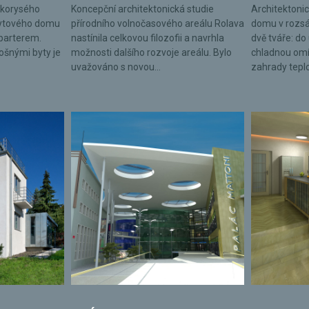
lkorysého
Koncepční architektonická studie
Architektonic
bytového domu
přírodního volnočasového areálu Rolava
domu v rozsá
parterem.
nastínila celkovou filozofii a navrhla
dvě tváře: do 
lošnými byty je
možnosti dalšího rozvoje areálu. Bylo
chladnou omí
uvažováno s novou...
zahrady tepl