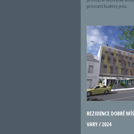
provozně-technické křídl
provozní budovy jsou...
REZIDENCE DOBRÉ MÍ
VARY / 2024