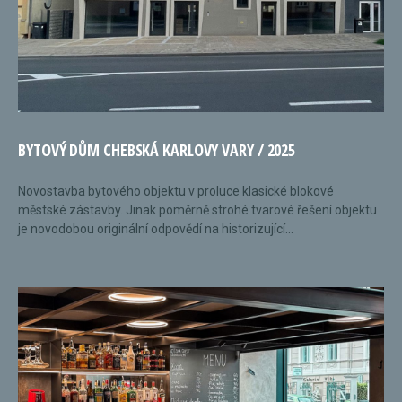
BYTOVÝ DŮM CHEBSKÁ KARLOVY VARY / 2025
Novostavba bytového objektu v proluce klasické blokové
městské zástavby. Jinak poměrně strohé tvarové řešení objektu
je novodobou originální odpovědí na historizující...