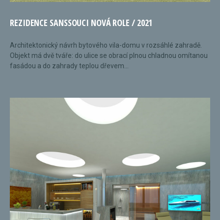
REZIDENCE SANSSOUCI NOVÁ ROLE / 2021
Architektonický návrh bytového vila-domu v rozsáhlé zahradě.
Objekt má dvě tváře: do ulice se obrací plnou chladnou omítanou
fasádou a do zahrady teplou dřevem...