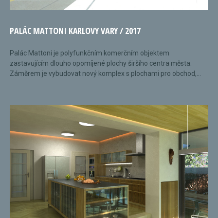
PALÁC MATTONI KARLOVY VARY / 2017
Palác Mattoni je polyfunkčním komerčním objektem
zastavujícím dlouho opomíjené plochy širšího centra města.
Záměrem je vybudovat nový komplex s plochami pro obchod,...