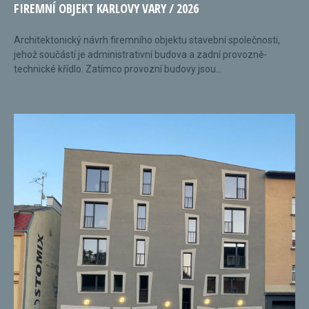
FIREMNÍ OBJEKT KARLOVY VARY / 2026
Architektonický návrh firemního objektu stavební společnosti,
jehož součástí je administrativní budova a zadní provozně-
technické křídlo. Zatímco provozní budovy jsou...