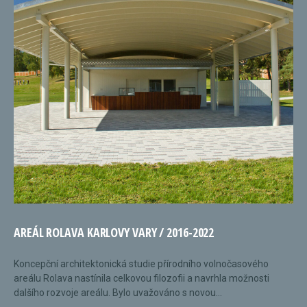
AREÁL ROLAVA KARLOVY VARY / 2016-2022
Koncepční architektonická studie přírodního volnočasového
areálu Rolava nastínila celkovou filozofii a navrhla možnosti
dalšího rozvoje areálu. Bylo uvažováno s novou...