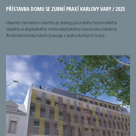
PŘÍSTAVBA DOMU SE ZUBNÍ PRAXÍ KARLOVY VARY / 2025
Hlavním tématem návrhu je dialog původního historického
objektu a doplněného minimalistického novotvaru čekárny.
Architektonický návrh pracuje s jednoduchými tvary,...