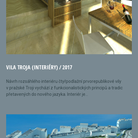
VILA TROJA (INTERIÉRY) / 2017
Návrh rozsáhlého interiéru čtyřpodlažní prvorepublikové vily
v pražské Troji vychází z funkcionalistických principů a tradic
přetavených do nového jazyka. Interiér je...