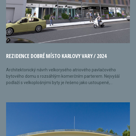
REZIDENCE DOBRÉ MÍSTO KARLOVY VARY / 2024
Architektonický návrh velkorysého atriového pavlačového
bytového domu s rozsáhlým komerčním parterem. Nejvyšší
podlaží s velkoplošnými byty je řešeno jako ustoupené,...