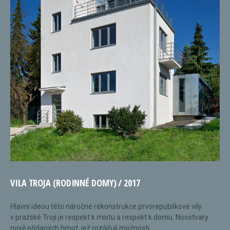
VILA TROJA (RODINNÉ DOMY) / 2017
Hlavní ideou této náročné rekonstrukce prvorepublikové vily
v pražské Troji je respekt k místu a respekt k domu. Novotvary
nově přidaných hmot, jež rozšiřují možnosti...