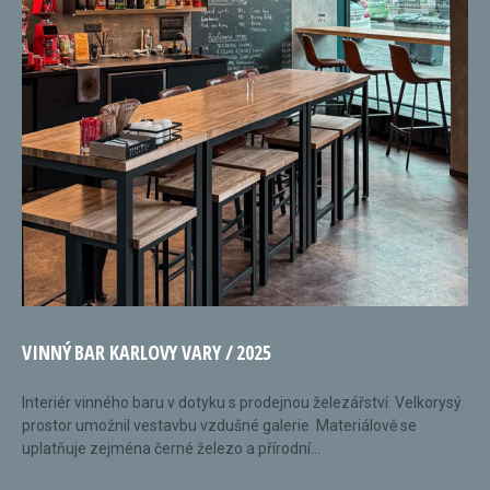
VINNÝ BAR KARLOVY VARY / 2025
Interiér vinného baru v dotyku s prodejnou železářství. Velkorysý
prostor umožnil vestavbu vzdušné galerie. Materiálově se
uplatňuje zejména černé železo a přírodní...