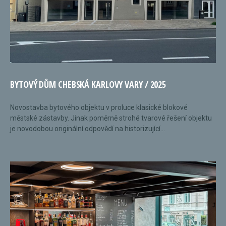
BYTOVÝ DŮM CHEBSKÁ KARLOVY VARY / 2025
Novostavba bytového objektu v proluce klasické blokové
městské zástavby. Jinak poměrně strohé tvarové řešení objektu
je novodobou originální odpovědí na historizující...