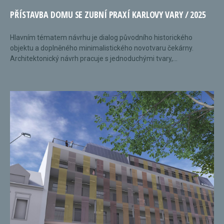
PŘÍSTAVBA DOMU SE ZUBNÍ PRAXÍ KARLOVY VARY / 2025
Hlavním tématem návrhu je dialog původního historického
objektu a doplněného minimalistického novotvaru čekárny.
Architektonický návrh pracuje s jednoduchými tvary,...