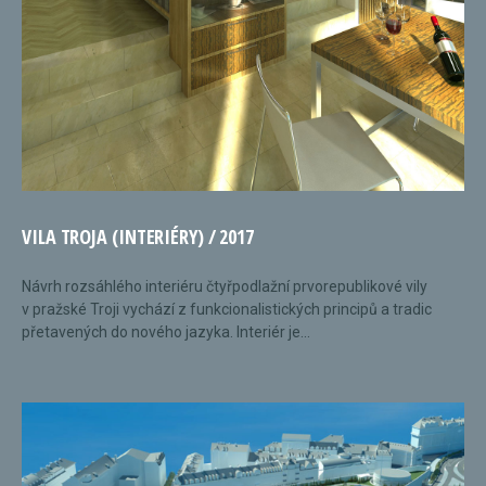
VILA TROJA (INTERIÉRY) / 2017
Návrh rozsáhlého interiéru čtyřpodlažní prvorepublikové vily
v pražské Troji vychází z funkcionalistických principů a tradic
přetavených do nového jazyka. Interiér je...