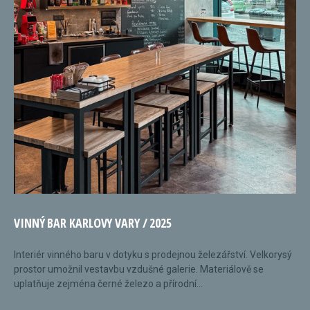
VINNÝ BAR KARLOVY VARY / 2025
Interiér vinného baru v dotyku s prodejnou železářství. Velkorysý
prostor umožnil vestavbu vzdušné galerie. Materiálově se
uplatňuje zejména černé železo a přírodní...