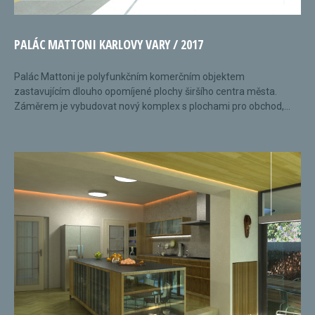
PALÁC MATTONI KARLOVY VARY / 2017
Palác Mattoni je polyfunkčním komerčním objektem
zastavujícím dlouho opomíjené plochy širšího centra města.
Záměrem je vybudovat nový komplex s plochami pro obchod,...