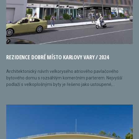
REZIDENCE DOBRÉ MÍSTO KARLOVY VARY / 2024
Architektonický návrh velkorysého atriového pavlačového
bytového domu s rozsáhlým komerčním parterem. Nejvyšší
podlaží s velkoplošnými byty je řešeno jako ustoupené,...