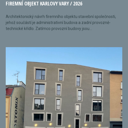
FIREMNÍ OBJEKT KARLOVY VARY / 2026
Architektonický návrh firemního objektu stavební společnosti,
jehož součástí je administrativní budova a zadní provozně-
technické křídlo. Zatímco provozní budovy jsou...