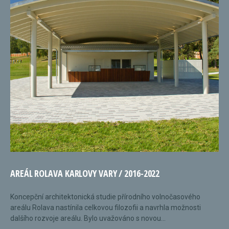
AREÁL ROLAVA KARLOVY VARY / 2016-2022
Koncepční architektonická studie přírodního volnočasového
areálu Rolava nastínila celkovou filozofii a navrhla možnosti
dalšího rozvoje areálu. Bylo uvažováno s novou...