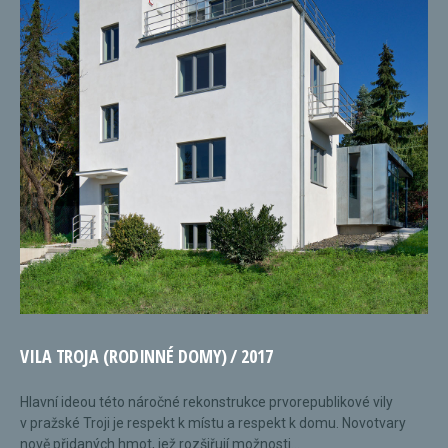
VILA TROJA (RODINNÉ DOMY) / 2017
Hlavní ideou této náročné rekonstrukce prvorepublikové vily
v pražské Troji je respekt k místu a respekt k domu. Novotvary
nově přidaných hmot, jež rozšiřují možnosti...