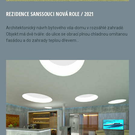
REZIDENCE SANSSOUCI NOVÁ ROLE / 2021
Architektonický návrh bytového vila-domu v rozsáhlé zahradě.
Objekt má dvě tváře: do ulice se obrací plnou chladnou omítanou
fasádou a do zahrady teplou dřevem...