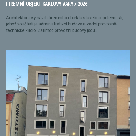
FIREMNÍ OBJEKT KARLOVY VARY / 2026
Architektonický návrh firemního objektu stavební společnosti,
jehož součástí je administrativní budova a zadní provozně-
technické křídlo. Zatímco provozní budovy jsou...