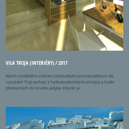
VILA TROJA (INTERIÉRY) / 2017
Návrh rozsáhlého interiéru čtyřpodlažní prvorepublikové vily
v pražské Troji vychází z funkcionalistických principů a tradic
přetavených do nového jazyka. Interiér je...