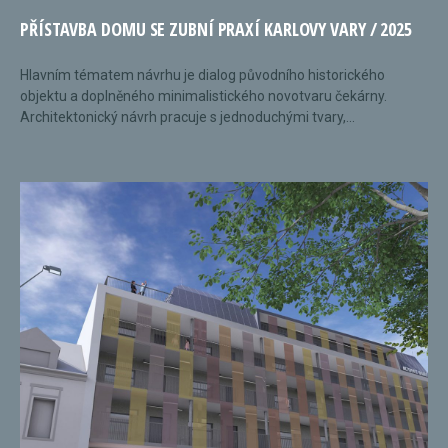
PŘÍSTAVBA DOMU SE ZUBNÍ PRAXÍ KARLOVY VARY / 2025
Hlavním tématem návrhu je dialog původního historického
objektu a doplněného minimalistického novotvaru čekárny.
Architektonický návrh pracuje s jednoduchými tvary,...