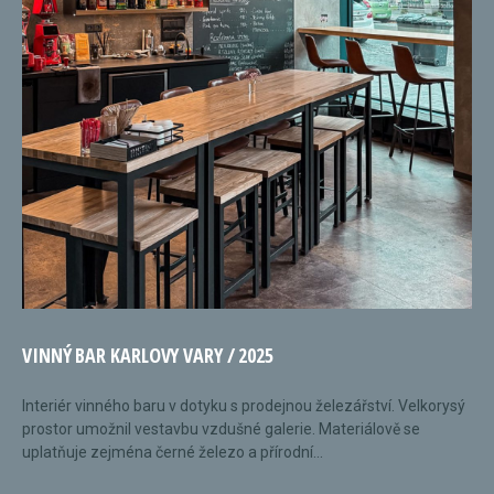
VINNÝ BAR KARLOVY VARY / 2025
Interiér vinného baru v dotyku s prodejnou železářství. Velkorysý
prostor umožnil vestavbu vzdušné galerie. Materiálově se
uplatňuje zejména černé železo a přírodní...