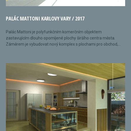
PALÁC MATTONI KARLOVY VARY / 2017
Palác Mattoni je polyfunkčním komerčním objektem
zastavujícím dlouho opomíjené plochy širšího centra města.
Záměrem je vybudovat nový komplex s plochami pro obchod,...