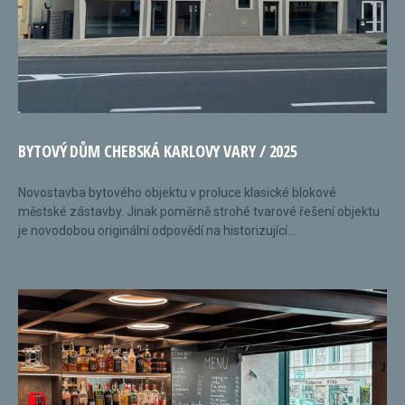
BYTOVÝ DŮM CHEBSKÁ KARLOVY VARY / 2025
Novostavba bytového objektu v proluce klasické blokové
městské zástavby. Jinak poměrně strohé tvarové řešení objektu
je novodobou originální odpovědí na historizující...