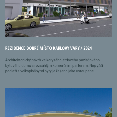
REZIDENCE DOBRÉ MÍSTO KARLOVY VARY / 2024
Architektonický návrh velkorysého atriového pavlačového
bytového domu s rozsáhlým komerčním parterem. Nejvyšší
podlaží s velkoplošnými byty je řešeno jako ustoupené,...