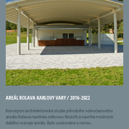
AREÁL ROLAVA KARLOVY VARY / 2016-2022
Koncepční architektonická studie přírodního volnočasového
areálu Rolava nastínila celkovou filozofii a navrhla možnosti
dalšího rozvoje areálu. Bylo uvažováno s novou...