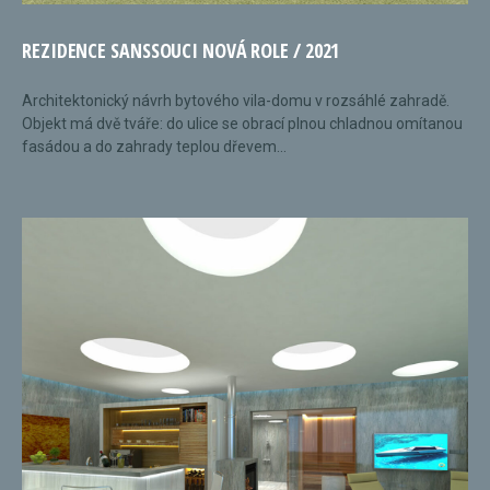
REZIDENCE SANSSOUCI NOVÁ ROLE / 2021
Architektonický návrh bytového vila-domu v rozsáhlé zahradě.
Objekt má dvě tváře: do ulice se obrací plnou chladnou omítanou
fasádou a do zahrady teplou dřevem...