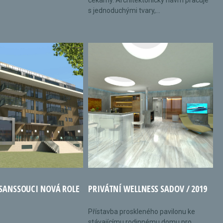
čekárny. Architektonický návrh pracuje
s jednoduchými tvary,...
 SANSSOUCI NOVÁ ROLE
PRIVÁTNÍ WELLNESS SADOV / 2019
Přístavba proskleného pavilonu ke
stávajícímu rodinnému domu pro