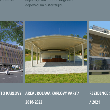
o. Zatímco
objektu je novodobou originální
odpovědí na historizující...
STO KARLOVY
AREÁL ROLAVA KARLOVY VARY /
REZIDENCE
2016-2022
/ 2021