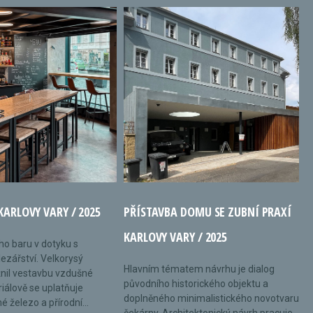
KARLOVY VARY / 2025
PŘÍSTAVBA DOMU SE ZUBNÍ PRAXÍ
KARLOVY VARY / 2025
ého baru v dotyku s
ezářství. Velkorysý
Hlavním tématem návrhu je dialog
nil vestavbu vzdušné
původního historického objektu a
riálově se uplatňuje
doplněného minimalistického novotvaru
 železo a přírodní...