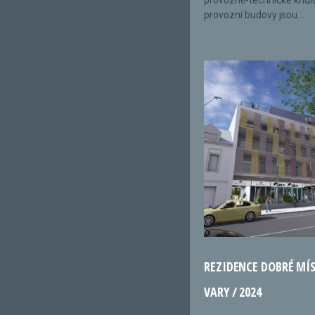
provozně-technické křídl
provozní budovy jsou...
REZIDENCE DOBRÉ MÍ
VARY / 2024