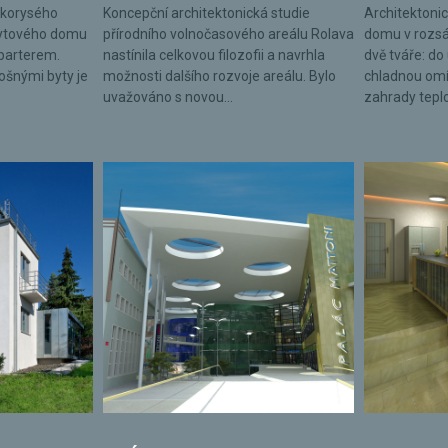
lkorysého
Koncepční architektonická studie
Architektonic
bytového domu
přírodního volnočasového areálu Rolava
domu v rozsá
parterem.
nastínila celkovou filozofii a navrhla
dvě tváře: do 
lošnými byty je
možnosti dalšího rozvoje areálu. Bylo
chladnou omí
uvažováno s novou...
zahrady tepl