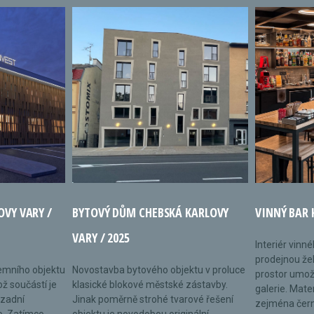
OVY VARY /
BYTOVÝ DŮM CHEBSKÁ KARLOVY
VINNÝ BAR 
VARY / 2025
Interiér vinn
prodejnou žel
remního objektu
Novostavba bytového objektu v proluce
prostor umož
ož součástí je
klasické blokové městské zástavby.
galerie. Mate
 zadní
Jinak poměrně strohé tvarové řešení
zejména černé