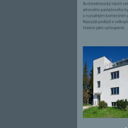
Architektonický návrh ve
atriového pavlačového 
s rozsáhlým komerčním 
Nejvyšší podlaží s velkop
řešeno jako ustoupené,...